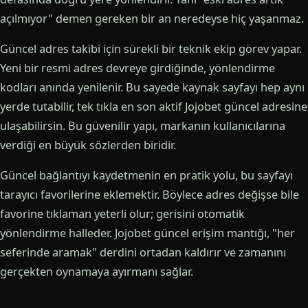
açılmıyor" demen gereken bir an neredeyse hiç yaşanmaz.
Güncel adres takibi için sürekli bir teknik ekip görev yapar.
Yeni bir resmi adres devreye girdiğinde, yönlendirme
kodları anında yenilenir. Bu sayede kaynak sayfayı hep aynı
yerde tutabilir, tek tıkla en son aktif Jojobet güncel adresine
ulaşabilirsin. Bu güvenilir yapı, markanın kullanıcılarına
verdiği en büyük sözlerden biridir.
Güncel bağlantıyı kaydetmenin en pratik yolu, bu sayfayı
tarayıcı favorilerine eklemektir. Böylece adres değişse bile
favorine tıklaman yeterli olur; gerisini otomatik
yönlendirme halleder. Jojobet güncel erişim mantığı, "her
seferinde aramak" derdini ortadan kaldırır ve zamanını
gerçekten oynamaya ayırmanı sağlar.