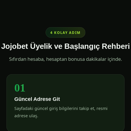
4 KOLAY ADIM
Jojobet Üyelik ve Başlangıç Rehberi
Sıfırdan hesaba, hesaptan bonusa dakikalar içinde.
01
Güncel Adrese Git
Sayfadaki güncel giriş bilgilerini takip et, resmi
adrese ulaş.