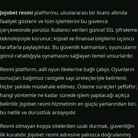
Jojobet resmi
platformu, uluslararası bir lisans altında
faaliyet gösterir ve tüm işlemlerini bu güvence
çerçevesinde yürütür. Kullanıcı verileri güncel SSL şifreleme
teknolojisiyle korunur; kişisel ve finansal bilgilerin üçüncü
taraflarla paylaşılmaz. Bu güvenlik katmanları, oyuncuların
gönül rahatlığıyla oynamasını sağlayan temel unsurlardır.
Resmi platform, adil oyun ilkelerine bağlı çalışır. Oyunların
sonuçları bağımsız rastgele sayı üreteçleriyle belirlenir,
hiçbir şekilde müdahale edilmez. Ödeme süreçleri şeffaftır;
hangi yöntemle ne kadar sürede işlem yapılacağı açıkça
belirtilir. Jojobet resmi hizmetinin en güçlü yanlarından biri,
bu netlik ve dürüstlük anlayışıdır.
Resmi olmayan kopya sitelerden uzak durmak, güvenliğin
ilk kuralıdır. Jojobet resmi adresine yalnızca doğrulanmış