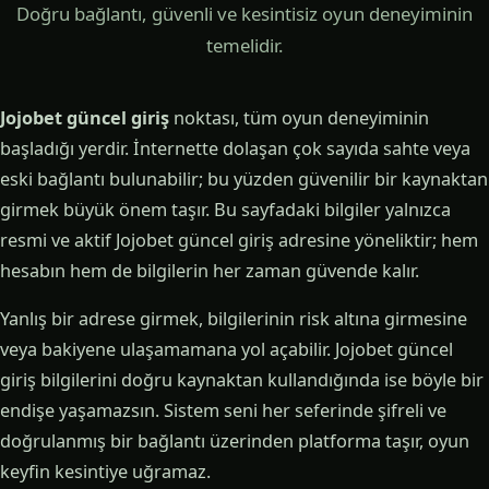
Doğru bağlantı, güvenli ve kesintisiz oyun deneyiminin
temelidir.
Jojobet güncel giriş
noktası, tüm oyun deneyiminin
başladığı yerdir. İnternette dolaşan çok sayıda sahte veya
eski bağlantı bulunabilir; bu yüzden güvenilir bir kaynaktan
girmek büyük önem taşır. Bu sayfadaki bilgiler yalnızca
resmi ve aktif Jojobet güncel giriş adresine yöneliktir; hem
hesabın hem de bilgilerin her zaman güvende kalır.
Yanlış bir adrese girmek, bilgilerinin risk altına girmesine
veya bakiyene ulaşamamana yol açabilir. Jojobet güncel
giriş bilgilerini doğru kaynaktan kullandığında ise böyle bir
endişe yaşamazsın. Sistem seni her seferinde şifreli ve
doğrulanmış bir bağlantı üzerinden platforma taşır, oyun
keyfin kesintiye uğramaz.