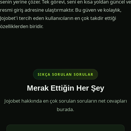
senin yerine çözer. Tek görevi, seni en kısa yoldan güncel ve
resmi giriş adresine ulaştırmaktır. Bu güven ve kolaylık,
Jojobet'i tercih eden kullanıcıların en çok takdir ettiği
özelliklerden biridir.
SIKÇA SORULAN SORULAR
Merak Ettiğin Her Şey
Jojobet hakkında en çok sorulan soruların net cevapları
burada.