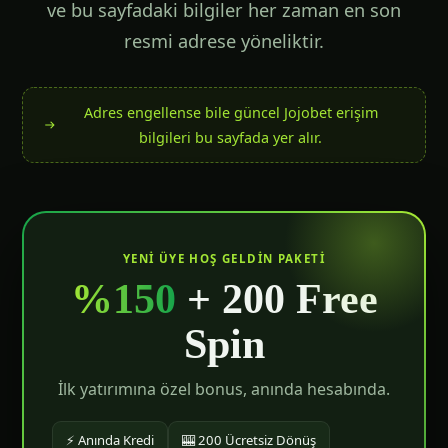
ve bu sayfadaki bilgiler her zaman en son
resmi adrese yöneliktir.
Adres engellense bile güncel Jojobet erişim
bilgileri bu sayfada yer alır.
YENI ÜYE HOŞ GELDIN PAKETI
%150
+ 200 Free
Spin
İlk yatırımına özel bonus, anında hesabında.
⚡ Anında Kredi
🎰 200 Ücretsiz Dönüş