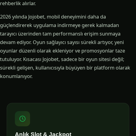
rehberlik alırlar.
2026 yılında Jojobet, mobil deneyimini daha da
güçlendirerek uygulama indirmeye gerek kalmadan
tarayıcı üzerinden tam performanslı erişim sunmaya
devam ediyor. Oyun sağlayıcı sayısı sürekli artıyor, yeni
oyunlar düzenli olarak ekleniyor ve promosyonlar taze
tutuluyor. Kısacası Jojobet, sadece bir oyun sitesi değil;
sürekli gelişen, kullanıcısıyla büyüyen bir platform olarak
konumlanıyor.
Anlık Slot & Jackpot