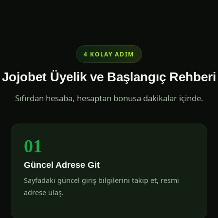
4 KOLAY ADIM
Jojobet Üyelik ve Başlangıç Rehberi
Sıfırdan hesaba, hesaptan bonusa dakikalar içinde.
01
Güncel Adrese Git
Sayfadaki güncel giriş bilgilerini takip et, resmi
adrese ulaş.