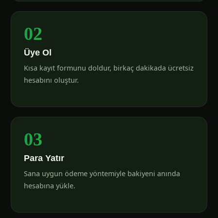
02
Üye Ol
Kısa kayıt formunu doldur, birkaç dakikada ücretsiz
hesabını oluştur.
03
Para Yatır
Sana uygun ödeme yöntemiyle bakiyeni anında
hesabına yükle.