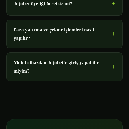
Jojobet üyeliği ücretsiz mi?
Para yatırma ve çekme işlemleri nasıl
yapılır?
Mobil cihazdan Jojobet'e giriş yapabilir
miyim?