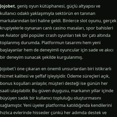
Jojobet
, geniş oyun kütüphanesi, güçlü altyapısı ve
kullanıcı odaklı yaklaşımıyla sektörün en tanınan
markalarından biri haline geldi. Binlerce slot oyunu, gerçek
krupiyelerle oynanan canlı casino masaları, spor bahisleri
ve Aviator gibi popüler crash oyunları tek bir çatı altında
toplanmış durumda. Platformun tasarımı hem yeni
başlayanlar hem de deneyimli oyuncular için sade ve akıcı
bir deneyim sunacak şekilde kurgulanmış.
Jojobet'i öne çıkaran en önemli unsurlardan biri istikrarlı
hizmet kalitesi ve şeffaf işleyişidir. Ödeme süreçleri açık,
bonus koşulları anlaşılır, müşteri desteği ise günün her
saati ulaşılabilir. Bu güven duygusu, markanın yıllar içinde
büyüyen sadık bir kullanıcı topluluğu oluşturmasını
sağlamıştır. Yeni üyeler platforma katıldığında kendilerini
hızlıca evlerinde hisseder çünkü her adımda destek ve