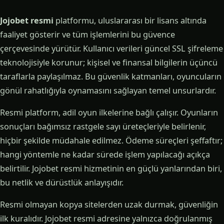
Jojobet resmi
platformu, uluslararası bir lisans altında
faaliyet gösterir ve tüm işlemlerini bu güvence
çerçevesinde yürütür. Kullanıcı verileri güncel SSL şifreleme
teknolojisiyle korunur; kişisel ve finansal bilgilerin üçüncü
taraflarla paylaşılmaz. Bu güvenlik katmanları, oyuncuların
gönül rahatlığıyla oynamasını sağlayan temel unsurlardır.
Resmi platform, adil oyun ilkelerine bağlı çalışır. Oyunların
sonuçları bağımsız rastgele sayı üreteçleriyle belirlenir,
hiçbir şekilde müdahale edilmez. Ödeme süreçleri şeffaftır;
hangi yöntemle ne kadar sürede işlem yapılacağı açıkça
belirtilir. Jojobet resmi hizmetinin en güçlü yanlarından biri,
bu netlik ve dürüstlük anlayışıdır.
Resmi olmayan kopya sitelerden uzak durmak, güvenliğin
ilk kuralıdır. Jojobet resmi adresine yalnızca doğrulanmış