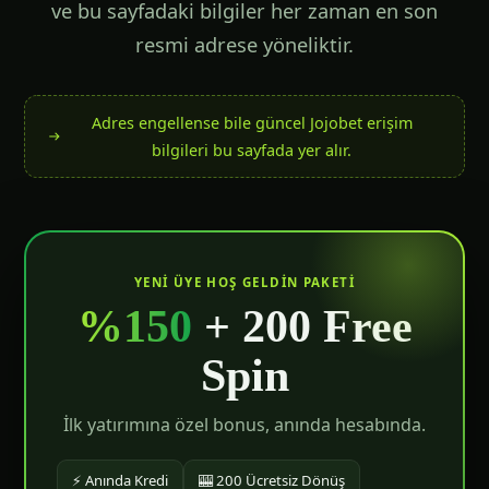
ve bu sayfadaki bilgiler her zaman en son
resmi adrese yöneliktir.
Adres engellense bile güncel Jojobet erişim
bilgileri bu sayfada yer alır.
YENI ÜYE HOŞ GELDIN PAKETI
%150
+ 200 Free
Spin
İlk yatırımına özel bonus, anında hesabında.
⚡ Anında Kredi
🎰 200 Ücretsiz Dönüş