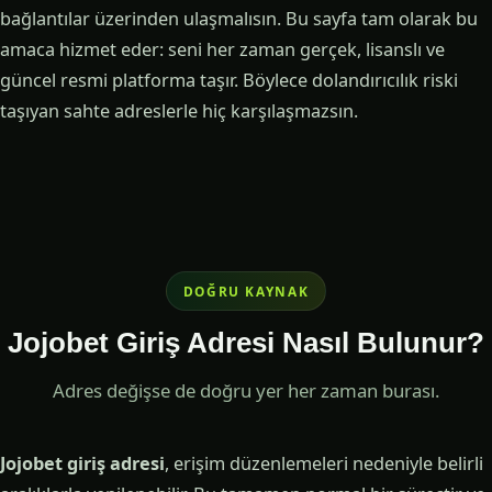
bağlantılar üzerinden ulaşmalısın. Bu sayfa tam olarak bu
amaca hizmet eder: seni her zaman gerçek, lisanslı ve
güncel resmi platforma taşır. Böylece dolandırıcılık riski
taşıyan sahte adreslerle hiç karşılaşmazsın.
DOĞRU KAYNAK
Jojobet Giriş Adresi Nasıl Bulunur?
Adres değişse de doğru yer her zaman burası.
Jojobet giriş adresi
, erişim düzenlemeleri nedeniyle belirli