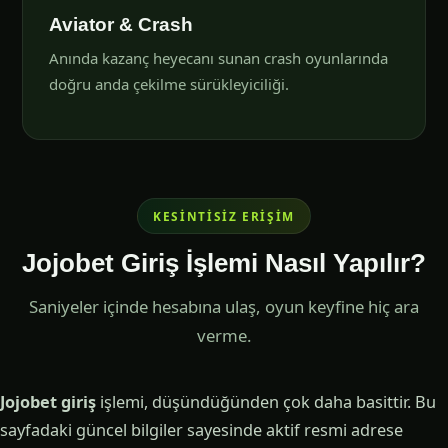
Aviator & Crash
Anında kazanç heyecanı sunan crash oyunlarında
doğru anda çekilme sürükleyiciliği.
KESINTISIZ ERIŞIM
Jojobet Giriş İşlemi Nasıl Yapılır?
Saniyeler içinde hesabına ulaş, oyun keyfine hiç ara
verme.
Jojobet giriş
işlemi, düşündüğünden çok daha basittir. Bu
sayfadaki güncel bilgiler sayesinde aktif resmi adrese