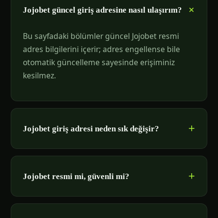
Jojobet güncel giriş adresine nasıl ulaşırım?
Bu sayfadaki bölümler güncel Jojobet resmi
adres bilgilerini içerir; adres engellense bile
otomatik güncelleme sayesinde erişiminiz
kesilmez.
Jojobet giriş adresi neden sık değişir?
Jojobet resmi mi, güvenli mi?