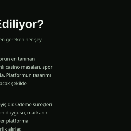
diliyor?
en gereken her şey.
ktörün en tanınan
nlı casino masaları, spor
mda. Platformun tasarımı
acak şekilde
eyişidir. Ödeme süreçleri
güven duygusu, markanın
eler platforma
ik alırlar.