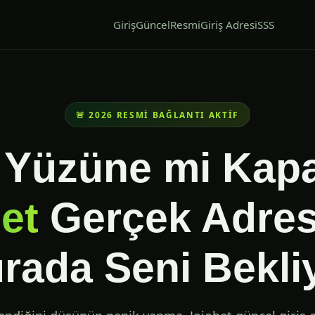
Giriş
Güncel
Resmi
Giriş Adresi
SSS
🚨 2026 RESMI BAĞLANTI AKTIF
 Yüzüne mi Kap
et
Gerçek Adres
rada Seni Bekli