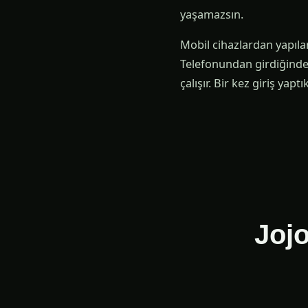
yaşamazsın.
Mobil cihazlardan yapılan
Telefonundan girdiğinde
çalışır. Bir kez giriş yap
Jojo