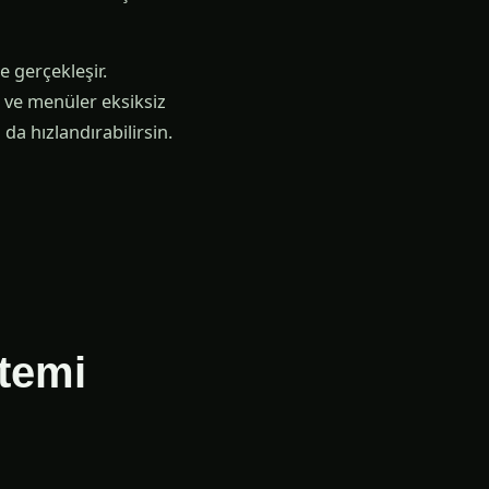
e gerçekleşir.
 ve menüler eksiksiz
 da hızlandırabilirsin.
stemi