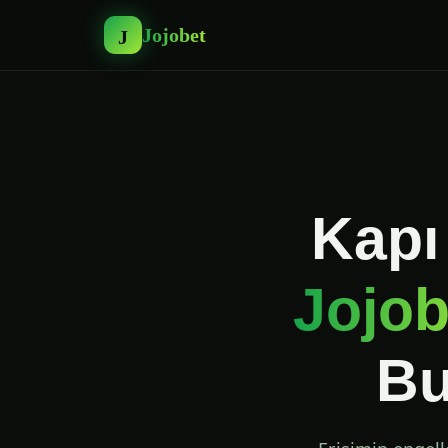
Jojobet
J
Kapı
Jojob
Bu