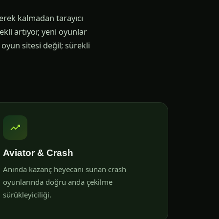
erek kalmadan tarayıcı
li artıyor, yeni oyunlar
oyun sitesi değil; sürekli
Aviator & Crash
Anında kazanç heyecanı sunan crash
oyunlarında doğru anda çekilme
sürükleyiciliği.