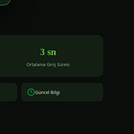
3 sn
Ortalama Giriş Süresi
Güncel Bilgi