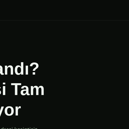
andı?
i Tam
yor