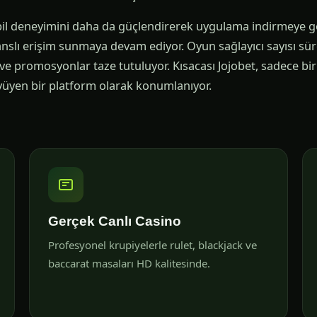
obil deneyimini daha da güçlendirerek uygulama indirmeye g
lı erişim sunmaya devam ediyor. Oyun sağlayıcı sayısı sürek
ve promosyonlar taze tutuluyor. Kısacası Jojobet, sadece bir 
büyüyen bir platform olarak konumlanıyor.
Gerçek Canlı Casino
Profesyonel krupiyelerle rulet, blackjack ve
baccarat masaları HD kalitesinde.