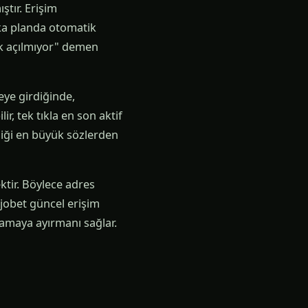
ştır. Erişim
ka planda otomatik
tık açılmıyor" demen
eye girdiğinde,
r, tek tıkla en son aktif
rdiği en büyük sözlerden
ktir. Böylece adres
ojobet güncel erişim
amaya ayırmanı sağlar.