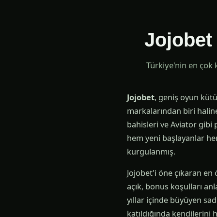
Jojobet
Türkiye'nin en çok
Jojobet
, geniş oyun kütü
markalarından biri halin
bahisleri ve Aviator gib
hem yeni başlayanlar hem
kurgulanmış.
Jojobet'i öne çıkaran en ö
açık, bonus koşulları anl
yıllar içinde büyüyen sad
katıldığında kendilerini 