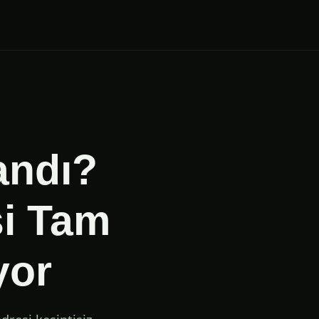
andı?
i Tam
yor