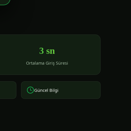
3 sn
Ortalama Giriş Süresi
Güncel Bilgi