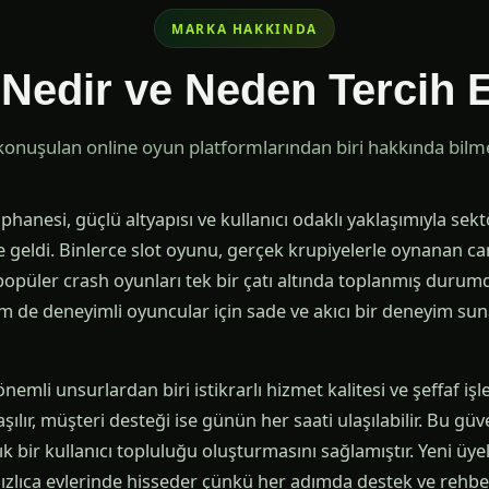
MARKA HAKKINDA
 Nedir ve Neden Tercih E
 konuşulan online oyun platformlarından biri hakkında bilm
phanesi, güçlü altyapısı ve kullanıcı odaklı yaklaşımıyla se
e geldi. Binlerce slot oyunu, gerçek krupiyelerle oynanan ca
i popüler crash oyunları tek bir çatı altında toplanmış duru
 de deneyimli oyuncular için sade ve akıcı bir deneyim sun
nemli unsurlardan biri istikrarlı hizmet kalitesi ve şeffaf işl
aşılır, müşteri desteği ise günün her saati ulaşılabilir. Bu 
ık bir kullanıcı topluluğu oluşturmasını sağlamıştır. Yeni üy
hızlıca evlerinde hisseder çünkü her adımda destek ve rehberl