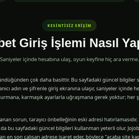
KESINTISIZ ERIŞIM
bet Giriş İşlemi Nasıl Yap
Saniyeler içinde hesabına ulaş, oyun keyfine hiç ara verme
ündüğünden çok daha basittir. Bu sayfadaki güncel bilgiler 
anıcı adın ve şifrenle giriş ekranına ulaşır, saniyeler içinde 
 kurmana, karmaşık ayarlarla uğraşmana gerek yoktur; her ş
şanan sorun, tarayıcı önbelleğinin eski adresi hatırlamasıdı
a bu sayfadaki güncel bilgileri kullanman yeterli olur. Jojobe
man en son çalışan adrese işaret eder, böylece "acaba site ka