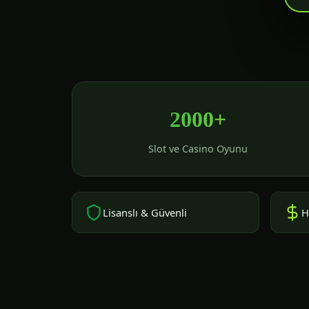
2000+
Slot ve Casino Oyunu
Lisanslı & Güvenli
H