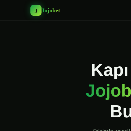
Jojobet
J
Kapı
Jojob
Bu