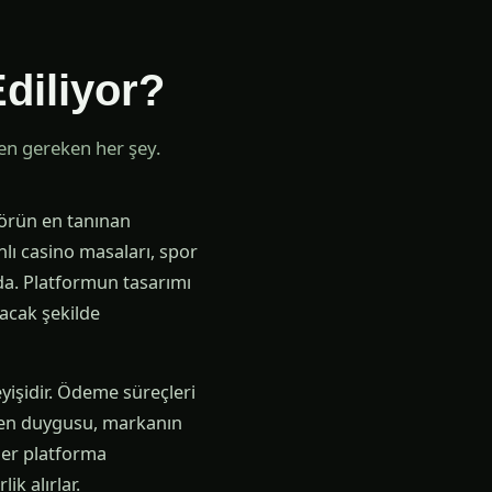
diliyor?
en gereken her şey.
ktörün en tanınan
nlı casino masaları, spor
mda. Platformun tasarımı
acak şekilde
eyişidir. Ödeme süreçleri
güven duygusu, markanın
eler platforma
ik alırlar.