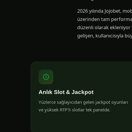
2026 yılında Jojobet, m
üzerinden tam performans
düzenli olarak ekleniyor 
gelişen, kullanıcısıyla 
Anlık Slot & Jackpot
Yüzlerce sağlayıcıdan gelen jackpot oyunları
ve yüksek RTP'li slotlar tek panelde.