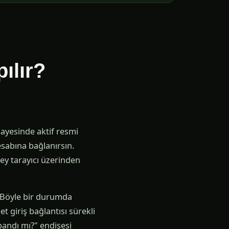
ılır?
.
sayesinde aktif resmi
hesabına bağlanırsın.
ey tarayıcı üzerinden
r. Böyle bir durumda
t giriş bağlantısı sürekli
pandı mı?" endişesi