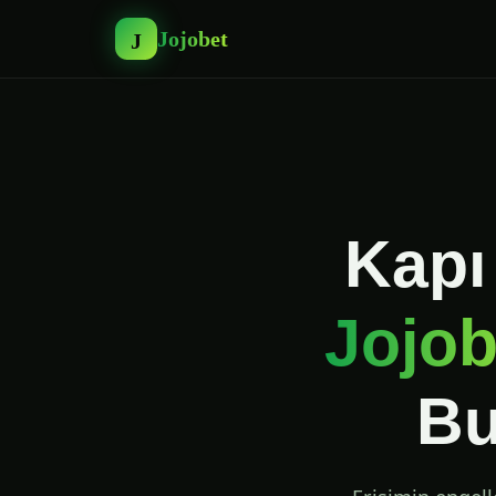
Jojobet
J
Kapı
Jojob
Bu