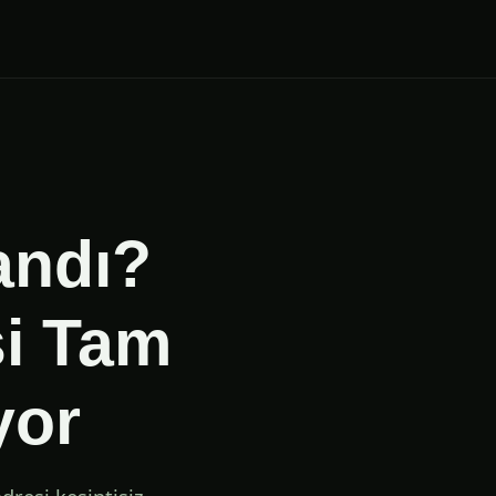
andı?
i Tam
yor