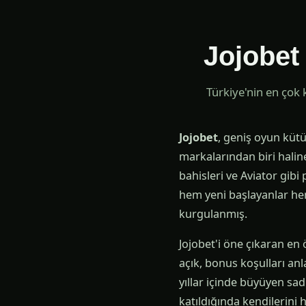
Jojobet
Türkiye'nin en çok
Jojobet
, geniş oyun kütü
markalarından biri halin
bahisleri ve Aviator gib
hem yeni başlayanlar hem
kurgulanmış.
Jojobet'i öne çıkaran en ö
açık, bonus koşulları anl
yıllar içinde büyüyen sad
katıldığında kendilerini 