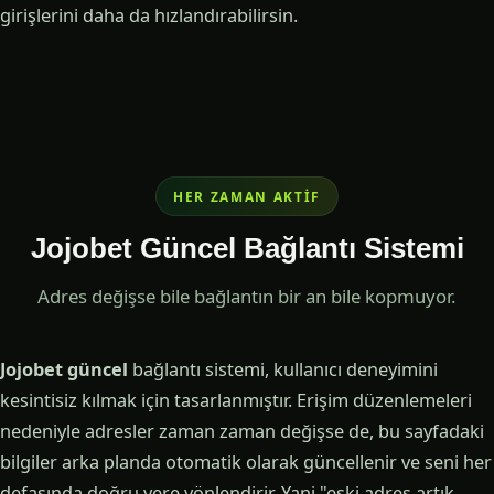
girişlerini daha da hızlandırabilirsin.
HER ZAMAN AKTIF
Jojobet Güncel Bağlantı Sistemi
Adres değişse bile bağlantın bir an bile kopmuyor.
Jojobet güncel
bağlantı sistemi, kullanıcı deneyimini
kesintisiz kılmak için tasarlanmıştır. Erişim düzenlemeleri
nedeniyle adresler zaman zaman değişse de, bu sayfadaki
bilgiler arka planda otomatik olarak güncellenir ve seni her
defasında doğru yere yönlendirir. Yani "eski adres artık