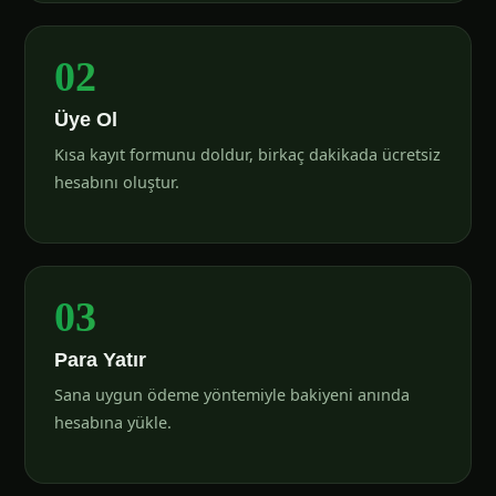
02
Üye Ol
Kısa kayıt formunu doldur, birkaç dakikada ücretsiz
hesabını oluştur.
03
Para Yatır
Sana uygun ödeme yöntemiyle bakiyeni anında
hesabına yükle.