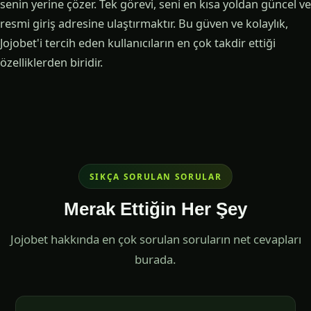
senin yerine çözer. Tek görevi, seni en kısa yoldan güncel ve
resmi giriş adresine ulaştırmaktır. Bu güven ve kolaylık,
Jojobet'i tercih eden kullanıcıların en çok takdir ettiği
özelliklerden biridir.
SIKÇA SORULAN SORULAR
Merak Ettiğin Her Şey
Jojobet hakkında en çok sorulan soruların net cevapları
burada.