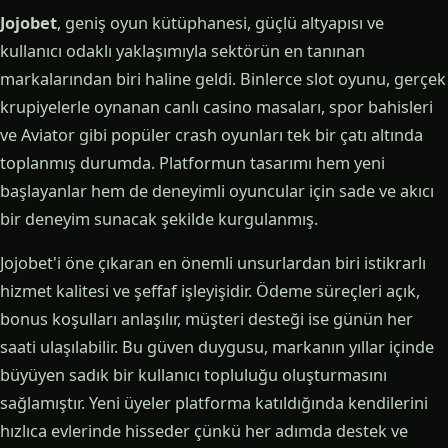
Jojobet
, geniş oyun kütüphanesi, güçlü altyapısı ve
kullanıcı odaklı yaklaşımıyla sektörün en tanınan
markalarından biri haline geldi. Binlerce slot oyunu, gerçek
krupiyelerle oynanan canlı casino masaları, spor bahisleri
ve Aviator gibi popüler crash oyunları tek bir çatı altında
toplanmış durumda. Platformun tasarımı hem yeni
başlayanlar hem de deneyimli oyuncular için sade ve akıcı
bir deneyim sunacak şekilde kurgulanmış.
Jojobet'i öne çıkaran en önemli unsurlardan biri istikrarlı
hizmet kalitesi ve şeffaf işleyişidir. Ödeme süreçleri açık,
bonus koşulları anlaşılır, müşteri desteği ise günün her
saati ulaşılabilir. Bu güven duygusu, markanın yıllar içinde
büyüyen sadık bir kullanıcı topluluğu oluşturmasını
sağlamıştır. Yeni üyeler platforma katıldığında kendilerini
hızlıca evlerinde hisseder çünkü her adımda destek ve