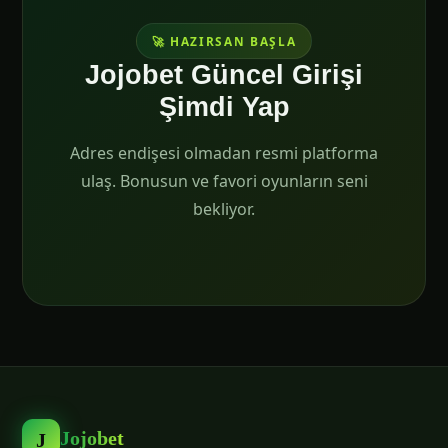
🚀 HAZIRSAN BAŞLA
Jojobet Güncel Girişi
Şimdi Yap
Adres endişesi olmadan resmi platforma
ulaş. Bonusun ve favori oyunların seni
bekliyor.
Jojobet
J