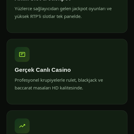
Yüzlerce sağlayıcıdan gelen jackpot oyunları ve
yüksek RTP'li slotlar tek panelde.
Gerçek Canlı Casino
Profesyonel krupiyelerle rulet, blackjack ve
baccarat masaları HD kalitesinde.