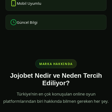
Mobil Uyumlu
Güncel Bilgi
MARKA HAKKINDA
Jojobet Nedir ve Neden Tercih
Ediliyor?
Türkiye'nin en çok konuşulan online oyun
platformlarından biri hakkında bilmen gereken her şey.