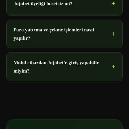
Jojobet üyeliği ücretsiz mi?
Para yatırma ve çekme işlemleri nasıl
yapılır?
Mobil cihazdan Jojobet'e giriş yapabilir
miyim?