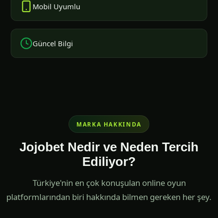
Mobil Uyumlu
Güncel Bilgi
MARKA HAKKINDA
Jojobet Nedir ve Neden Tercih
Ediliyor?
Türkiye'nin en çok konuşulan online oyun
platformlarından biri hakkında bilmen gereken her şey.