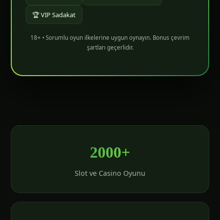
🏆 VIP Sadakat
18+ • Sorumlu oyun ilkelerine uygun oynayın. Bonus çevrim
şartları geçerlidir.
2000+
Slot ve Casino Oyunu