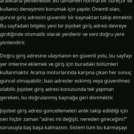
aralıklarla yenilenebilir. Bu tamamen normal bir süreçtir ve
kullanıcı deneyimini korumak için yapılır. Önemli olan,
güncel giriş adresini güvenilir bir kaynaktan takip etmektir.
Bu sayfadaki bilgiler, yeni bir Jojobet giriş adresi devreye
girdiğinde otomatik olarak yenilenir ve seni doğru yere
yönlendirir.
Doğru giriş adresine ulaşmanın en güvenli yolu, bu sayfayı
yer imlerine eklemek ve giriş için buradaki bölümleri
kullanmaktır. Arama motorlarında karşına çıkan her sonuç
güncel olmayabilir; bazı adresler eskimiş veya güvenilmez
olabilir. Jojobet giriş adresi konusunda tek yapman
gereken, bu doğrulanmış kaynağa geri dönmektir.
Jojobet giriş adresi güncellemeleri anlık takip edildiği için
sen hiçbir zaman "adres mi değişti, nereden gireceğim?"
sorusuyla baş başa kalmazsın. Sistem tüm bu karmaşayı