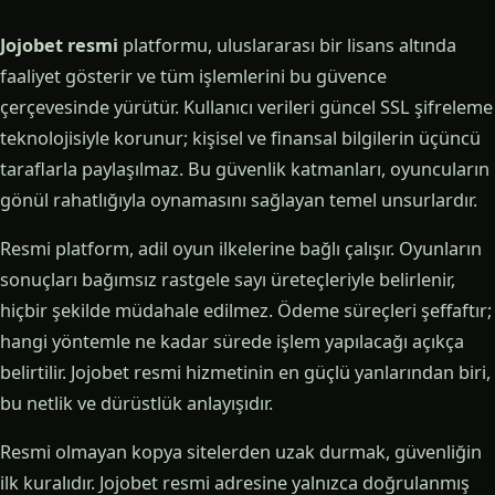
Jojobet resmi
platformu, uluslararası bir lisans altında
faaliyet gösterir ve tüm işlemlerini bu güvence
çerçevesinde yürütür. Kullanıcı verileri güncel SSL şifreleme
teknolojisiyle korunur; kişisel ve finansal bilgilerin üçüncü
taraflarla paylaşılmaz. Bu güvenlik katmanları, oyuncuların
gönül rahatlığıyla oynamasını sağlayan temel unsurlardır.
Resmi platform, adil oyun ilkelerine bağlı çalışır. Oyunların
sonuçları bağımsız rastgele sayı üreteçleriyle belirlenir,
hiçbir şekilde müdahale edilmez. Ödeme süreçleri şeffaftır;
hangi yöntemle ne kadar sürede işlem yapılacağı açıkça
belirtilir. Jojobet resmi hizmetinin en güçlü yanlarından biri,
bu netlik ve dürüstlük anlayışıdır.
Resmi olmayan kopya sitelerden uzak durmak, güvenliğin
ilk kuralıdır. Jojobet resmi adresine yalnızca doğrulanmış