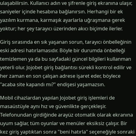
ulaşabilirsin. Kullanıcı adın ve şifrenle giriş ekranına ulaşır,
saniyeler içinde hesabına bağlanırsın. Herhangi bir ek
yazılım kurmana, karmaşık ayarlarla uğraşmana gerek
yoktur; her şey tarayıcı üzerinden akıcı biçimde ilerler.
Giriş sırasında en sık yaşanan sorun, tarayıcı önbelleğinin
eski adresi hatırlamasıdır. Böyle bir durumda önbelleği
temizlemen ya da bu sayfadaki güncel bilgileri kullanman
yeterli olur. Jojobet giriş bağlantısı sürekli kontrol edilir ve
her zaman en son çalışan adrese işaret eder, böylece
"acaba site kapandı mı?" endişesi yaşamazsın.
Mobil cihazlardan yapılan Jojobet giriş işlemleri de
masaüstüyle aynı hız ve güvenlikte gerçekleşir.
Telefonundan girdiğinde arayüz otomatik olarak ekranına
uyum sağlar, tüm oyunlar ve menüler eksiksiz çalışır. Bir
kez giriş yaptıktan sonra "beni hatırla" seçeneğiyle sonraki