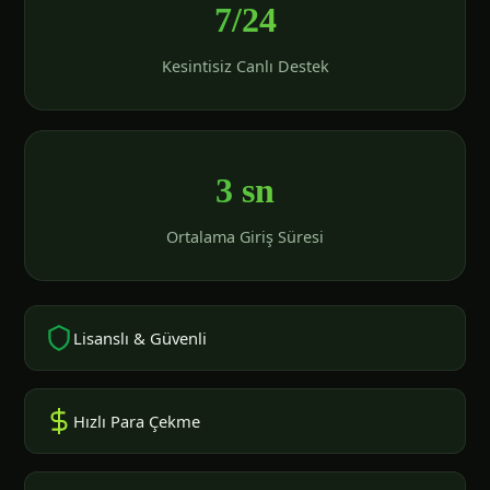
7/24
Kesintisiz Canlı Destek
3 sn
Ortalama Giriş Süresi
Lisanslı & Güvenli
Hızlı Para Çekme