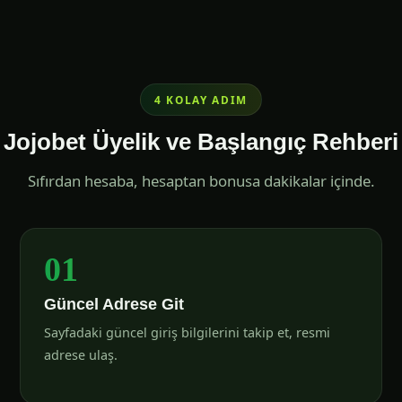
4 KOLAY ADIM
Jojobet Üyelik ve Başlangıç Rehberi
Sıfırdan hesaba, hesaptan bonusa dakikalar içinde.
01
Güncel Adrese Git
Sayfadaki güncel giriş bilgilerini takip et, resmi
adrese ulaş.