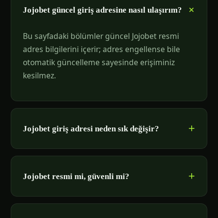
Jojobet güncel giriş adresine nasıl ulaşırım?
Bu sayfadaki bölümler güncel Jojobet resmi
adres bilgilerini içerir; adres engellense bile
otomatik güncelleme sayesinde erişiminiz
kesilmez.
Jojobet giriş adresi neden sık değişir?
Jojobet resmi mi, güvenli mi?