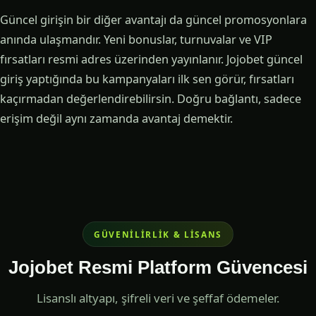
Güncel girişin bir diğer avantajı da güncel promosyonlara
anında ulaşmandır. Yeni bonuslar, turnuvalar ve VIP
fırsatları resmi adres üzerinden yayınlanır. Jojobet güncel
giriş yaptığında bu kampanyaları ilk sen görür, fırsatları
kaçırmadan değerlendirebilirsin. Doğru bağlantı, sadece
erişim değil aynı zamanda avantaj demektir.
GÜVENILIRLIK & LISANS
Jojobet Resmi Platform Güvencesi
Lisanslı altyapı, şifreli veri ve şeffaf ödemeler.