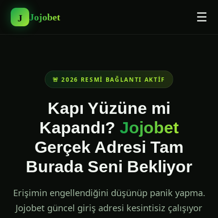
☰
Jojobet
J
🚨 2026 RESMI BAĞLANTI AKTIF
Kapı Yüzüne mi
Kapandı?
Jojobet
Gerçek Adresi Tam
Burada Seni Bekliyor
Erişimin engellendiğini düşünüp panik yapma.
Jojobet güncel giriş adresi kesintisiz çalışıyor