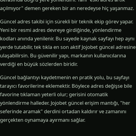
açılmıyor" demen gereken bir an neredeyse hiç yaşanmaz.
Güncel adres takibi için sürekli bir teknik ekip görev yapar.
Yeni bir resmi adres devreye girdiğinde, yönlendirme
kodları anında yenilenir. Bu sayede kaynak sayfayı hep aynı
yerde tutabilir, tek tıkla en son aktif Jojobet güncel adresine
ulaşabilirsin. Bu güvenilir yapı, markanın kullanıcılarına
verdiği en büyük sözlerden biridir.
Güncel bağlantıyı kaydetmenin en pratik yolu, bu sayfayı
tarayıcı favorilerine eklemektir. Böylece adres değişse bile
favorine tıklaman yeterli olur; gerisini otomatik
yönlendirme halleder. Jojobet güncel erişim mantığı, "her
seferinde aramak" derdini ortadan kaldırır ve zamanını
gerçekten oynamaya ayırmanı sağlar.