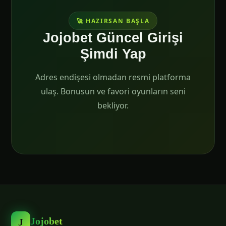
🚀 HAZIRSAN BAŞLA
Jojobet Güncel Girişi
Şimdi Yap
Adres endişesi olmadan resmi platforma
ulaş. Bonusun ve favori oyunların seni
bekliyor.
Jojobet
J