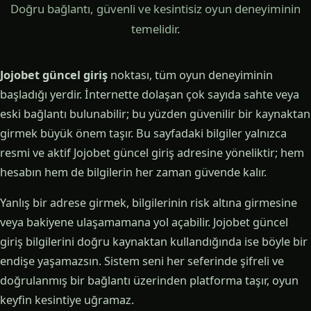
Doğru bağlantı, güvenli ve kesintisiz oyun deneyiminin
temelidir.
Jojobet güncel giriş
noktası, tüm oyun deneyiminin
başladığı yerdir. İnternette dolaşan çok sayıda sahte veya
eski bağlantı bulunabilir; bu yüzden güvenilir bir kaynaktan
girmek büyük önem taşır. Bu sayfadaki bilgiler yalnızca
resmi ve aktif Jojobet güncel giriş adresine yöneliktir; hem
hesabın hem de bilgilerin her zaman güvende kalır.
Yanlış bir adrese girmek, bilgilerinin risk altına girmesine
veya bakiyene ulaşamamana yol açabilir. Jojobet güncel
giriş bilgilerini doğru kaynaktan kullandığında ise böyle bir
endişe yaşamazsın. Sistem seni her seferinde şifreli ve
doğrulanmış bir bağlantı üzerinden platforma taşır, oyun
keyfin kesintiye uğramaz.