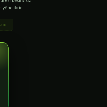
dresi kesintisiz
 yöneliktir.
lır.