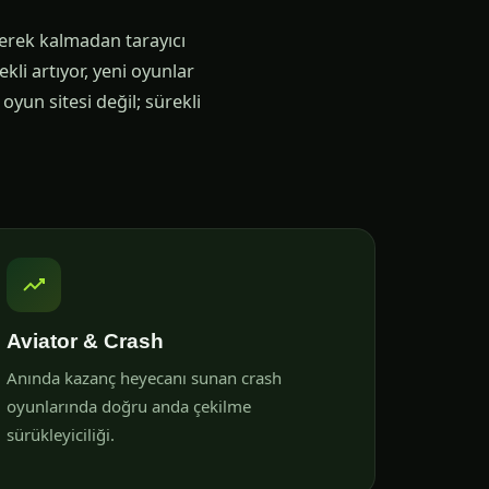
erek kalmadan tarayıcı
li artıyor, yeni oyunlar
oyun sitesi değil; sürekli
Aviator & Crash
Anında kazanç heyecanı sunan crash
oyunlarında doğru anda çekilme
sürükleyiciliği.