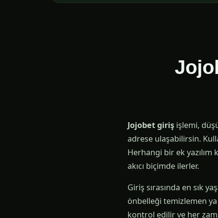
Jojo
Jojobet giriş
işlemi, düş
adrese ulaşabilirsin. Kull
Herhangi bir ek yazılım
akıcı biçimde ilerler.
Giriş sırasında en sık ya
önbelleği temizlemen ya d
kontrol edilir ve her za