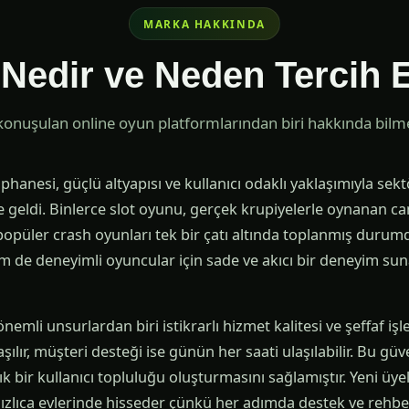
MARKA HAKKINDA
 Nedir ve Neden Tercih E
 konuşulan online oyun platformlarından biri hakkında bilm
phanesi, güçlü altyapısı ve kullanıcı odaklı yaklaşımıyla se
e geldi. Binlerce slot oyunu, gerçek krupiyelerle oynanan ca
i popüler crash oyunları tek bir çatı altında toplanmış duru
 de deneyimli oyuncular için sade ve akıcı bir deneyim sun
nemli unsurlardan biri istikrarlı hizmet kalitesi ve şeffaf işl
aşılır, müşteri desteği ise günün her saati ulaşılabilir. Bu 
ık bir kullanıcı topluluğu oluşturmasını sağlamıştır. Yeni üy
hızlıca evlerinde hisseder çünkü her adımda destek ve rehberl