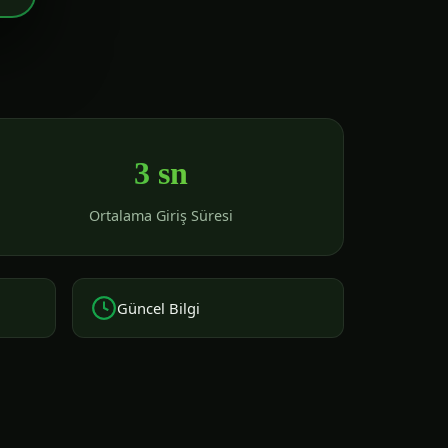
3 sn
Ortalama Giriş Süresi
Güncel Bilgi