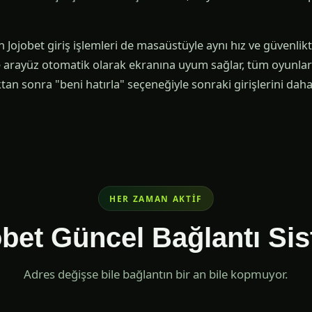
 Jojobet giriş işlemleri de masaüstüyle aynı hız ve güvenlikt
 arayüz otomatik olarak ekranına uyum sağlar, tüm oyunlar
tıktan sonra "beni hatırla" seçeneğiyle sonraki girişlerini daha
HER ZAMAN AKTIF
bet Güncel Bağlantı Si
Adres değişse bile bağlantın bir an bile kopmuyor.