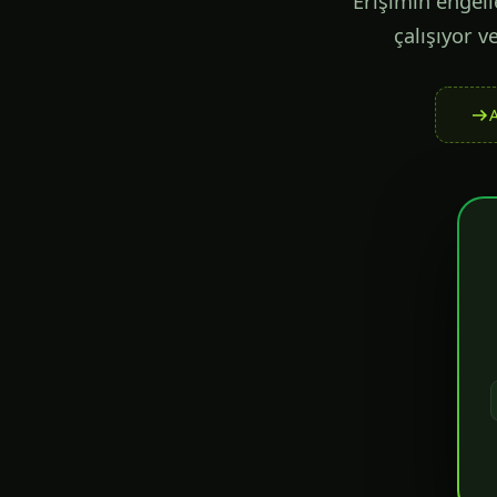
Erişimin engell
çalışıyor v
A