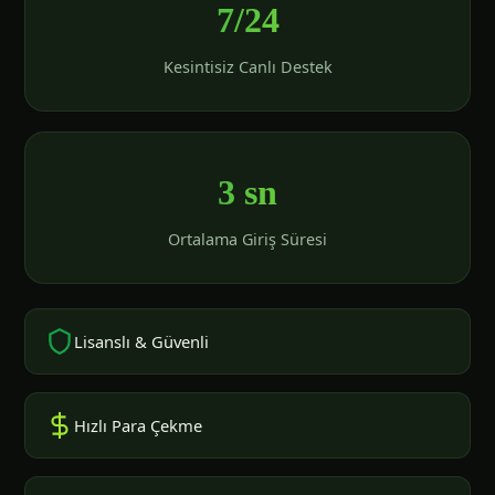
7/24
Kesintisiz Canlı Destek
3 sn
Ortalama Giriş Süresi
Lisanslı & Güvenli
Hızlı Para Çekme