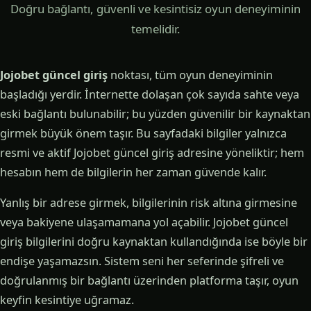
Doğru bağlantı, güvenli ve kesintisiz oyun deneyiminin
temelidir.
Jojobet güncel giriş
noktası, tüm oyun deneyiminin
başladığı yerdir. İnternette dolaşan çok sayıda sahte veya
eski bağlantı bulunabilir; bu yüzden güvenilir bir kaynaktan
girmek büyük önem taşır. Bu sayfadaki bilgiler yalnızca
resmi ve aktif Jojobet güncel giriş adresine yöneliktir; hem
hesabın hem de bilgilerin her zaman güvende kalır.
Yanlış bir adrese girmek, bilgilerinin risk altına girmesine
veya bakiyene ulaşamamana yol açabilir. Jojobet güncel
giriş bilgilerini doğru kaynaktan kullandığında ise böyle bir
endişe yaşamazsın. Sistem seni her seferinde şifreli ve
doğrulanmış bir bağlantı üzerinden platforma taşır, oyun
keyfin kesintiye uğramaz.