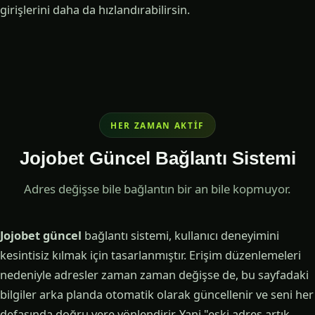
girişlerini daha da hızlandırabilirsin.
HER ZAMAN AKTIF
Jojobet Güncel Bağlantı Sistemi
Adres değişse bile bağlantın bir an bile kopmuyor.
Jojobet güncel
bağlantı sistemi, kullanıcı deneyimini
kesintisiz kılmak için tasarlanmıştır. Erişim düzenlemeleri
nedeniyle adresler zaman zaman değişse de, bu sayfadaki
bilgiler arka planda otomatik olarak güncellenir ve seni her
defasında doğru yere yönlendirir. Yani "eski adres artık