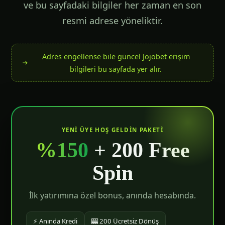
ve bu sayfadaki bilgiler her zaman en son
resmi adrese yöneliktir.
Adres engellense bile güncel Jojobet erişim
bilgileri bu sayfada yer alır.
YENI ÜYE HOŞ GELDIN PAKETI
%150
+ 200 Free
Spin
İlk yatırımına özel bonus, anında hesabında.
⚡ Anında Kredi
🎰 200 Ücretsiz Dönüş