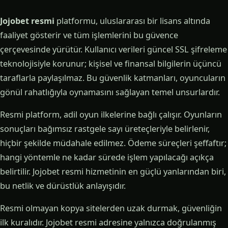
Jojobet resmi
platformu, uluslararası bir lisans altında
faaliyet gösterir ve tüm işlemlerini bu güvence
çerçevesinde yürütür. Kullanıcı verileri güncel SSL şifreleme
teknolojisiyle korunur; kişisel ve finansal bilgilerin üçüncü
taraflarla paylaşılmaz. Bu güvenlik katmanları, oyuncuların
gönül rahatlığıyla oynamasını sağlayan temel unsurlardır.
Resmi platform, adil oyun ilkelerine bağlı çalışır. Oyunların
sonuçları bağımsız rastgele sayı üreteçleriyle belirlenir,
hiçbir şekilde müdahale edilmez. Ödeme süreçleri şeffaftır;
hangi yöntemle ne kadar sürede işlem yapılacağı açıkça
belirtilir. Jojobet resmi hizmetinin en güçlü yanlarından biri,
bu netlik ve dürüstlük anlayışıdır.
Resmi olmayan kopya sitelerden uzak durmak, güvenliğin
ilk kuralıdır. Jojobet resmi adresine yalnızca doğrulanmış