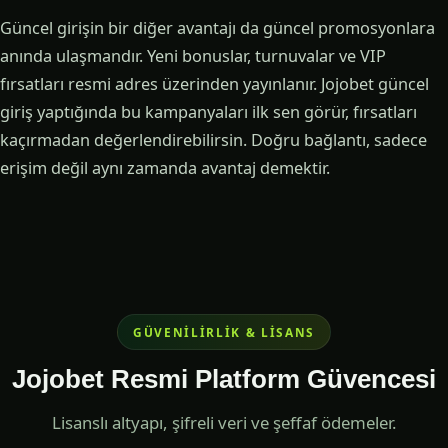
Güncel girişin bir diğer avantajı da güncel promosyonlara
anında ulaşmandır. Yeni bonuslar, turnuvalar ve VIP
fırsatları resmi adres üzerinden yayınlanır. Jojobet güncel
giriş yaptığında bu kampanyaları ilk sen görür, fırsatları
kaçırmadan değerlendirebilirsin. Doğru bağlantı, sadece
erişim değil aynı zamanda avantaj demektir.
GÜVENILIRLIK & LISANS
Jojobet Resmi Platform Güvencesi
Lisanslı altyapı, şifreli veri ve şeffaf ödemeler.