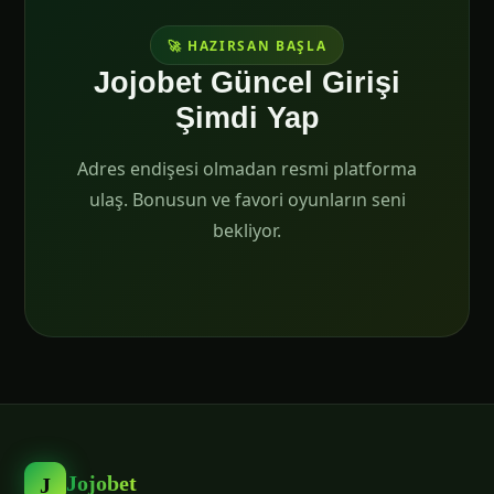
🚀 HAZIRSAN BAŞLA
Jojobet Güncel Girişi
Şimdi Yap
Adres endişesi olmadan resmi platforma
ulaş. Bonusun ve favori oyunların seni
bekliyor.
Jojobet
J