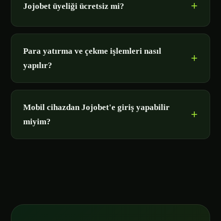
Jojobet üyeliği ücretsiz mi?
Para yatırma ve çekme işlemleri nasıl
yapılır?
Mobil cihazdan Jojobet'e giriş yapabilir
miyim?