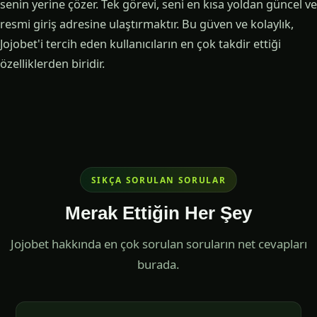
senin yerine çözer. Tek görevi, seni en kısa yoldan güncel ve
resmi giriş adresine ulaştırmaktır. Bu güven ve kolaylık,
Jojobet'i tercih eden kullanıcıların en çok takdir ettiği
özelliklerden biridir.
SIKÇA SORULAN SORULAR
Merak Ettiğin Her Şey
Jojobet hakkında en çok sorulan soruların net cevapları
burada.