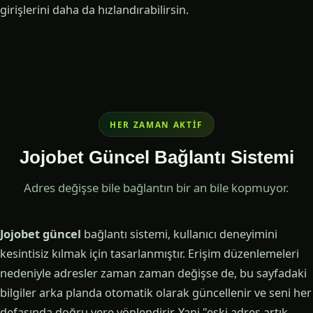
girişlerini daha da hızlandırabilirsin.
HER ZAMAN AKTIF
Jojobet Güncel Bağlantı Sistemi
Adres değişse bile bağlantın bir an bile kopmuyor.
Jojobet güncel
bağlantı sistemi, kullanıcı deneyimini
kesintisiz kılmak için tasarlanmıştır. Erişim düzenlemeleri
nedeniyle adresler zaman zaman değişse de, bu sayfadaki
bilgiler arka planda otomatik olarak güncellenir ve seni her
defasında doğru yere yönlendirir. Yani "eski adres artık