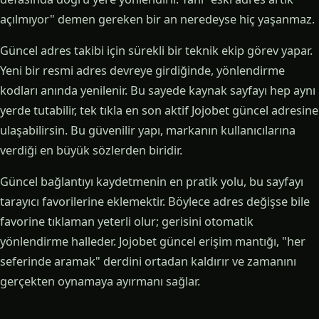
açılmıyor" demen gereken bir an neredeyse hiç yaşanmaz.
Güncel adres takibi için sürekli bir teknik ekip görev yapar.
Yeni bir resmi adres devreye girdiğinde, yönlendirme
kodları anında yenilenir. Bu sayede kaynak sayfayı hep aynı
yerde tutabilir, tek tıkla en son aktif Jojobet güncel adresine
ulaşabilirsin. Bu güvenilir yapı, markanın kullanıcılarına
verdiği en büyük sözlerden biridir.
Güncel bağlantıyı kaydetmenin en pratik yolu, bu sayfayı
tarayıcı favorilerine eklemektir. Böylece adres değişse bile
favorine tıklaman yeterli olur; gerisini otomatik
yönlendirme halleder. Jojobet güncel erişim mantığı, "her
seferinde aramak" derdini ortadan kaldırır ve zamanını
gerçekten oynamaya ayırmanı sağlar.