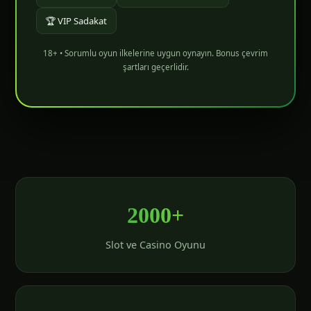
🏆 VIP Sadakat
18+ • Sorumlu oyun ilkelerine uygun oynayın. Bonus çevrim
şartları geçerlidir.
2000+
Slot ve Casino Oyunu