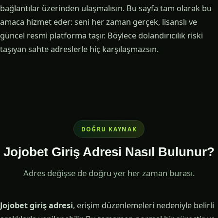
bağlantılar üzerinden ulaşmalısın. Bu sayfa tam olarak bu
amaca hizmet eder: seni her zaman gerçek, lisanslı ve
güncel resmi platforma taşır. Böylece dolandırıcılık riski
taşıyan sahte adreslerle hiç karşılaşmazsın.
DOĞRU KAYNAK
Jojobet Giriş Adresi Nasıl Bulunur?
Adres değişse de doğru yer her zaman burası.
Jojobet giriş adresi
, erişim düzenlemeleri nedeniyle belirli