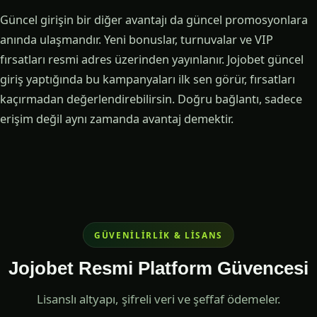
Güncel girişin bir diğer avantajı da güncel promosyonlara
anında ulaşmandır. Yeni bonuslar, turnuvalar ve VIP
fırsatları resmi adres üzerinden yayınlanır. Jojobet güncel
giriş yaptığında bu kampanyaları ilk sen görür, fırsatları
kaçırmadan değerlendirebilirsin. Doğru bağlantı, sadece
erişim değil aynı zamanda avantaj demektir.
GÜVENILIRLIK & LISANS
Jojobet Resmi Platform Güvencesi
Lisanslı altyapı, şifreli veri ve şeffaf ödemeler.