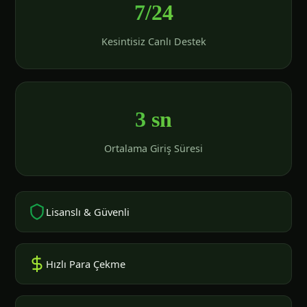
7/24
Kesintisiz Canlı Destek
3 sn
Ortalama Giriş Süresi
Lisanslı & Güvenli
Hızlı Para Çekme