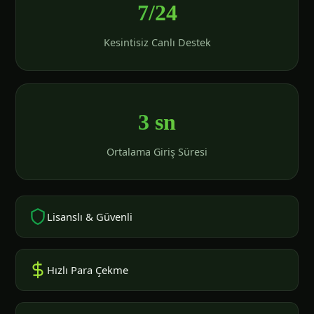
7/24
Kesintisiz Canlı Destek
3 sn
Ortalama Giriş Süresi
Lisanslı & Güvenli
Hızlı Para Çekme