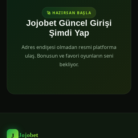
🚀 HAZIRSAN BAŞLA
Jojobet Güncel Girişi
Şimdi Yap
Adres endişesi olmadan resmi platforma
ulaş. Bonusun ve favori oyunların seni
bekliyor.
Jojobet
J