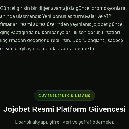
Güncel girişin bir diğer avantajı da güncel promosyonlara
anında ulaşmandır. Yeni bonuslar, turnuvalar ve VIP
fırsatları resmi adres üzerinden yayınlanır. Jojobet güncel
giriş yaptığında bu kampanyaları ilk sen görür, fırsatları
kaçırmadan değerlendirebilirsin. Doğru bağlantı, sadece
erişim değil aynı zamanda avantaj demektir.
GÜVENILIRLIK & LISANS
Jojobet Resmi Platform Güvencesi
Lisanslı altyapı, şifreli veri ve şeffaf ödemeler.