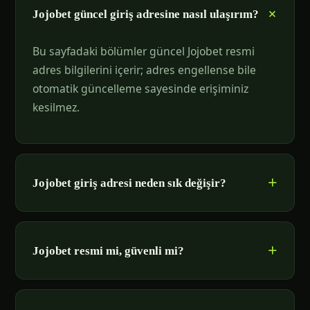
Jojobet güncel giriş adresine nasıl ulaşırım?
Bu sayfadaki bölümler güncel Jojobet resmi
adres bilgilerini içerir; adres engellense bile
otomatik güncelleme sayesinde erişiminiz
kesilmez.
Jojobet giriş adresi neden sık değişir?
Jojobet resmi mi, güvenli mi?