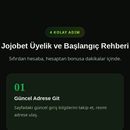
4 KOLAY ADIM
Jojobet Üyelik ve Başlangıç Rehberi
Sıfırdan hesaba, hesaptan bonusa dakikalar içinde.
01
Güncel Adrese Git
Sayfadaki güncel giriş bilgilerini takip et, resmi
adrese ulaş.