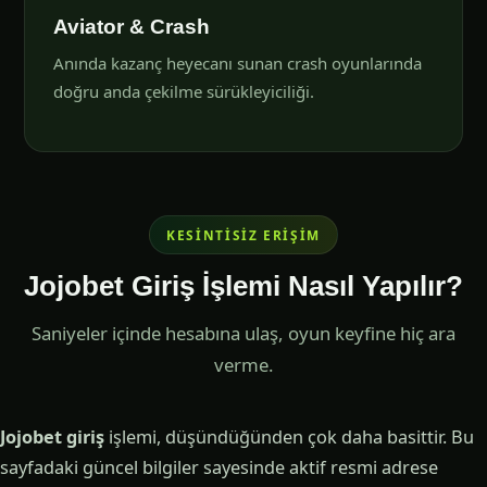
Aviator & Crash
Anında kazanç heyecanı sunan crash oyunlarında
doğru anda çekilme sürükleyiciliği.
KESINTISIZ ERIŞIM
Jojobet Giriş İşlemi Nasıl Yapılır?
Saniyeler içinde hesabına ulaş, oyun keyfine hiç ara
verme.
Jojobet giriş
işlemi, düşündüğünden çok daha basittir. Bu
sayfadaki güncel bilgiler sayesinde aktif resmi adrese