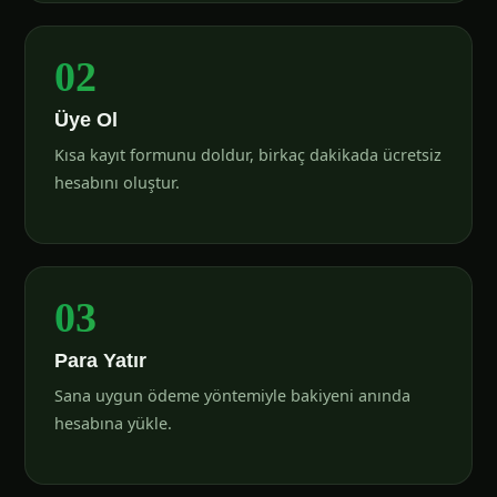
02
Üye Ol
Kısa kayıt formunu doldur, birkaç dakikada ücretsiz
hesabını oluştur.
03
Para Yatır
Sana uygun ödeme yöntemiyle bakiyeni anında
hesabına yükle.