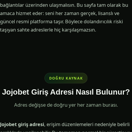
bağlantılar üzerinden ulaşmalısın. Bu sayfa tam olarak bu
amaca hizmet eder: seni her zaman gerçek, lisanslı ve
güncel resmi platforma taşır. Böylece dolandırıcılık riski
taşıyan sahte adreslerle hiç karşılaşmazsın.
DOĞRU KAYNAK
Jojobet Giriş Adresi Nasıl Bulunur?
Adres değişse de doğru yer her zaman burası.
Jojobet giriş adresi
, erişim düzenlemeleri nedeniyle belirli