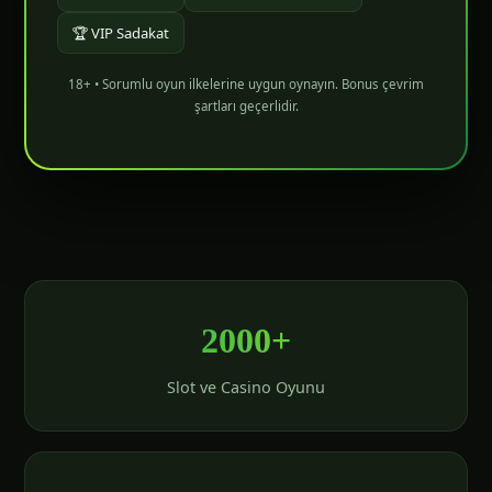
🏆 VIP Sadakat
18+ • Sorumlu oyun ilkelerine uygun oynayın. Bonus çevrim
şartları geçerlidir.
2000+
Slot ve Casino Oyunu