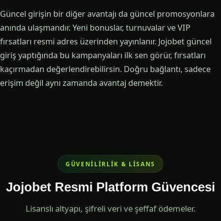
Güncel girişin bir diğer avantajı da güncel promosyonlara
anında ulaşmandır. Yeni bonuslar, turnuvalar ve VIP
fırsatları resmi adres üzerinden yayınlanır. Jojobet güncel
giriş yaptığında bu kampanyaları ilk sen görür, fırsatları
kaçırmadan değerlendirebilirsin. Doğru bağlantı, sadece
erişim değil aynı zamanda avantaj demektir.
GÜVENILIRLIK & LISANS
Jojobet Resmi Platform Güvencesi
Lisanslı altyapı, şifreli veri ve şeffaf ödemeler.