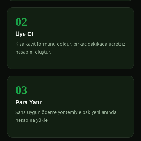
02
Üye Ol
Kısa kayıt formunu doldur, birkaç dakikada ücretsiz
hesabını oluştur.
03
Para Yatır
Sana uygun ödeme yöntemiyle bakiyeni anında
hesabına yükle.