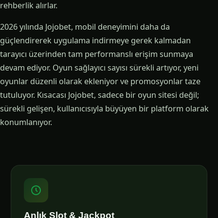
rehberlik alırlar.
2026 yılında Jojobet, mobil deneyimini daha da
güçlendirerek uygulama indirmeye gerek kalmadan
tarayıcı üzerinden tam performanslı erişim sunmaya
devam ediyor. Oyun sağlayıcı sayısı sürekli artıyor, yeni
oyunlar düzenli olarak ekleniyor ve promosyonlar taze
tutuluyor. Kısacası Jojobet, sadece bir oyun sitesi değil;
sürekli gelişen, kullanıcısıyla büyüyen bir platform olarak
konumlanıyor.
Anlık Slot & Jackpot