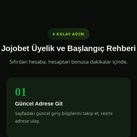
4 KOLAY ADIM
Jojobet Üyelik ve Başlangıç Rehberi
Sıfırdan hesaba, hesaptan bonusa dakikalar içinde.
01
Güncel Adrese Git
Sayfadaki güncel giriş bilgilerini takip et, resmi
adrese ulaş.