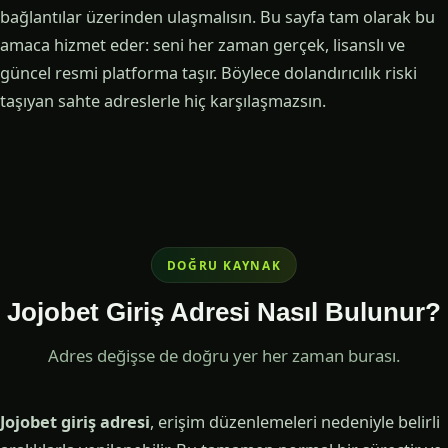
bağlantılar üzerinden ulaşmalısın. Bu sayfa tam olarak bu
amaca hizmet eder: seni her zaman gerçek, lisanslı ve
güncel resmi platforma taşır. Böylece dolandırıcılık riski
taşıyan sahte adreslerle hiç karşılaşmazsın.
DOĞRU KAYNAK
Jojobet Giriş Adresi Nasıl Bulunur?
Adres değişse de doğru yer her zaman burası.
Jojobet giriş adresi
, erişim düzenlemeleri nedeniyle belirli