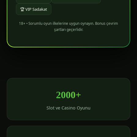
🏆 VIP Sadakat
18+ • Sorumlu oyun ilkelerine uygun oynayın. Bonus çevrim
şartları geçerlidir.
2000+
Slot ve Casino Oyunu