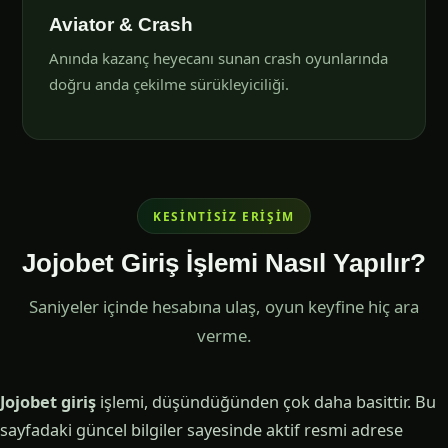
Aviator & Crash
Anında kazanç heyecanı sunan crash oyunlarında
doğru anda çekilme sürükleyiciliği.
KESINTISIZ ERIŞIM
Jojobet Giriş İşlemi Nasıl Yapılır?
Saniyeler içinde hesabına ulaş, oyun keyfine hiç ara
verme.
Jojobet giriş
işlemi, düşündüğünden çok daha basittir. Bu
sayfadaki güncel bilgiler sayesinde aktif resmi adrese