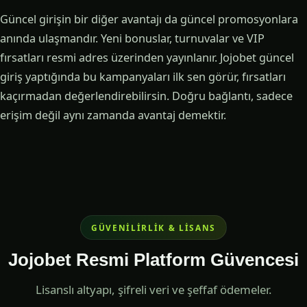
Güncel girişin bir diğer avantajı da güncel promosyonlara
anında ulaşmandır. Yeni bonuslar, turnuvalar ve VIP
fırsatları resmi adres üzerinden yayınlanır. Jojobet güncel
giriş yaptığında bu kampanyaları ilk sen görür, fırsatları
kaçırmadan değerlendirebilirsin. Doğru bağlantı, sadece
erişim değil aynı zamanda avantaj demektir.
GÜVENILIRLIK & LISANS
Jojobet Resmi Platform Güvencesi
Lisanslı altyapı, şifreli veri ve şeffaf ödemeler.