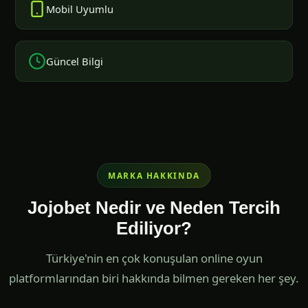
Mobil Uyumlu
Güncel Bilgi
MARKA HAKKINDA
Jojobet Nedir ve Neden Tercih
Ediliyor?
Türkiye'nin en çok konuşulan online oyun
platformlarından biri hakkında bilmen gereken her şey.