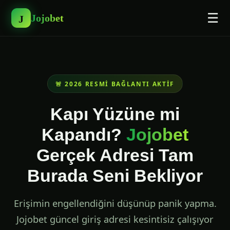
☰
Jojobet
J
🚨 2026 RESMI BAĞLANTI AKTIF
Kapı Yüzüne mi
Kapandı?
Jojobet
Gerçek Adresi Tam
Burada Seni Bekliyor
Erişimin engellendiğini düşünüp panik yapma.
Jojobet güncel giriş adresi kesintisiz çalışıyor