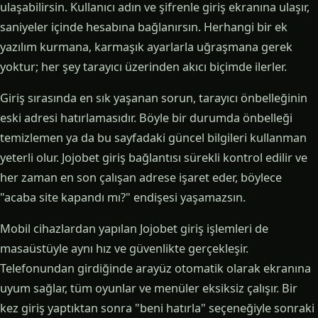
ulaşabilirsin. Kullanıcı adın ve şifrenle giriş ekranına ulaşır,
saniyeler içinde hesabına bağlanırsın. Herhangi bir ek
yazılım kurmana, karmaşık ayarlarla uğraşmana gerek
yoktur; her şey tarayıcı üzerinden akıcı biçimde ilerler.
Giriş sırasında en sık yaşanan sorun, tarayıcı önbelleğinin
eski adresi hatırlamasıdır. Böyle bir durumda önbelleği
temizlemen ya da bu sayfadaki güncel bilgileri kullanman
yeterli olur. Jojobet giriş bağlantısı sürekli kontrol edilir ve
her zaman en son çalışan adrese işaret eder, böylece
"acaba site kapandı mı?" endişesi yaşamazsın.
Mobil cihazlardan yapılan Jojobet giriş işlemleri de
masaüstüyle aynı hız ve güvenlikte gerçekleşir.
Telefonundan girdiğinde arayüz otomatik olarak ekranına
uyum sağlar, tüm oyunlar ve menüler eksiksiz çalışır. Bir
kez giriş yaptıktan sonra "beni hatırla" seçeneğiyle sonraki