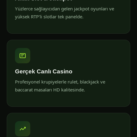
Yüzlerce sağlayıcıdan gelen jackpot oyunları ve
yüksek RTP'li slotlar tek panelde.
Gerçek Canlı Casino
Profesyonel krupiyelerle rulet, blackjack ve
baccarat masaları HD kalitesinde.