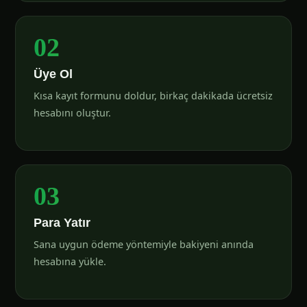
02
Üye Ol
Kısa kayıt formunu doldur, birkaç dakikada ücretsiz
hesabını oluştur.
03
Para Yatır
Sana uygun ödeme yöntemiyle bakiyeni anında
hesabına yükle.