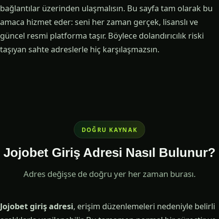
bağlantılar üzerinden ulaşmalısın. Bu sayfa tam olarak bu
amaca hizmet eder: seni her zaman gerçek, lisanslı ve
güncel resmi platforma taşır. Böylece dolandırıcılık riski
taşıyan sahte adreslerle hiç karşılaşmazsın.
DOĞRU KAYNAK
Jojobet Giriş Adresi Nasıl Bulunur?
Adres değişse de doğru yer her zaman burası.
Jojobet giriş adresi
, erişim düzenlemeleri nedeniyle belirli