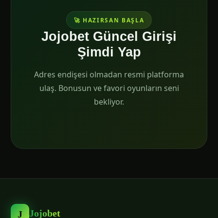
🚀 HAZIRSAN BAŞLA
Jojobet Güncel Girişi
Şimdi Yap
Adres endişesi olmadan resmi platforma
ulaş. Bonusun ve favori oyunların seni
bekliyor.
Jojobet
J