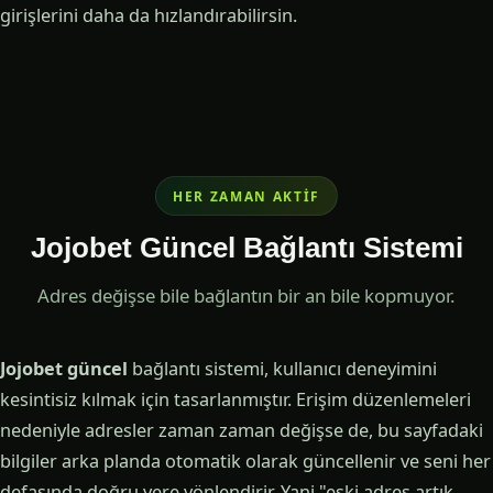
girişlerini daha da hızlandırabilirsin.
HER ZAMAN AKTIF
Jojobet Güncel Bağlantı Sistemi
Adres değişse bile bağlantın bir an bile kopmuyor.
Jojobet güncel
bağlantı sistemi, kullanıcı deneyimini
kesintisiz kılmak için tasarlanmıştır. Erişim düzenlemeleri
nedeniyle adresler zaman zaman değişse de, bu sayfadaki
bilgiler arka planda otomatik olarak güncellenir ve seni her
defasında doğru yere yönlendirir. Yani "eski adres artık