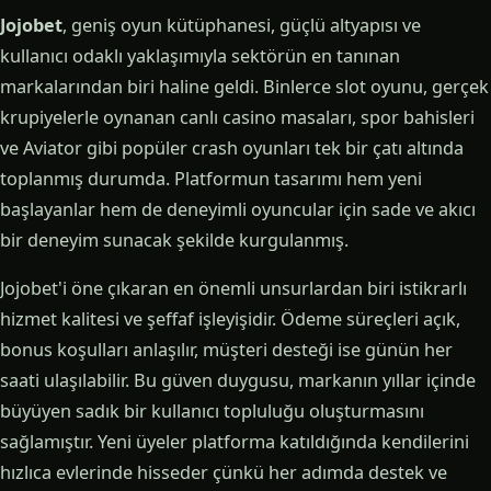
Jojobet
, geniş oyun kütüphanesi, güçlü altyapısı ve
kullanıcı odaklı yaklaşımıyla sektörün en tanınan
markalarından biri haline geldi. Binlerce slot oyunu, gerçek
krupiyelerle oynanan canlı casino masaları, spor bahisleri
ve Aviator gibi popüler crash oyunları tek bir çatı altında
toplanmış durumda. Platformun tasarımı hem yeni
başlayanlar hem de deneyimli oyuncular için sade ve akıcı
bir deneyim sunacak şekilde kurgulanmış.
Jojobet'i öne çıkaran en önemli unsurlardan biri istikrarlı
hizmet kalitesi ve şeffaf işleyişidir. Ödeme süreçleri açık,
bonus koşulları anlaşılır, müşteri desteği ise günün her
saati ulaşılabilir. Bu güven duygusu, markanın yıllar içinde
büyüyen sadık bir kullanıcı topluluğu oluşturmasını
sağlamıştır. Yeni üyeler platforma katıldığında kendilerini
hızlıca evlerinde hisseder çünkü her adımda destek ve