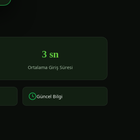
3 sn
Ortalama Giriş Süresi
Güncel Bilgi