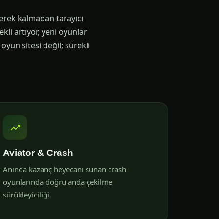
erek kalmadan tarayıcı
li artıyor, yeni oyunlar
oyun sitesi değil; sürekli
Aviator & Crash
Anında kazanç heyecanı sunan crash
oyunlarında doğru anda çekilme
sürükleyiciliği.