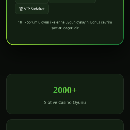
🏆 VIP Sadakat
18+ • Sorumlu oyun ilkelerine uygun oynayın. Bonus çevrim
şartları geçerlidir.
2000+
Slot ve Casino Oyunu