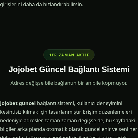
girişlerini daha da hızlandırabilirsin.
HER ZAMAN AKTIF
Jojobet Güncel Bağlantı Sistemi
Adres değişse bile bağlantın bir an bile kopmuyor.
Jojobet güncel
bağlantı sistemi, kullanıcı deneyimini
kesintisiz kılmak için tasarlanmıştır. Erişim düzenlemeleri
nedeniyle adresler zaman zaman değişse de, bu sayfadaki
bilgiler arka planda otomatik olarak güncellenir ve seni her
defasında doğru yere yönlendirir. Yani "eski adres artık