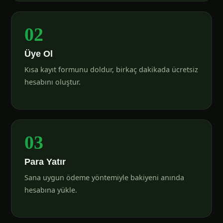
02
Üye Ol
Kısa kayıt formunu doldur, birkaç dakikada ücretsiz
hesabını oluştur.
03
Para Yatır
Sana uygun ödeme yöntemiyle bakiyeni anında
hesabına yükle.