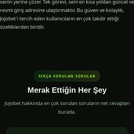
senin yerine çözer. Tek görevi, seni en kısa yoldan güncel ve
resmi giriş adresine ulaştırmaktır. Bu güven ve kolaylık,
Jojobet'i tercih eden kullanıcıların en çok takdir ettiği
özelliklerden biridir.
SIKÇA SORULAN SORULAR
Merak Ettiğin Her Şey
Jojobet hakkında en çok sorulan soruların net cevapları
burada.