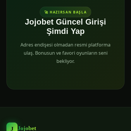
🚀 HAZIRSAN BAŞLA
Jojobet Güncel Girişi
Şimdi Yap
Adres endişesi olmadan resmi platforma
ulaş. Bonusun ve favori oyunların seni
bekliyor.
Jojobet
J