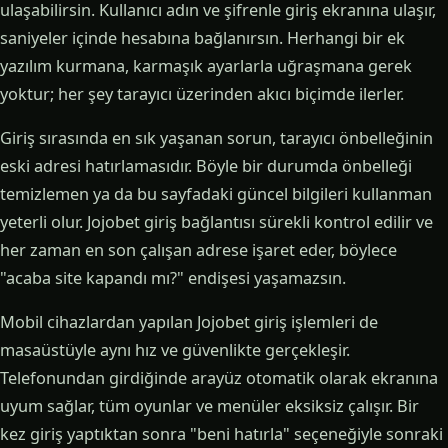
ulaşabilirsin. Kullanıcı adın ve şifrenle giriş ekranına ulaşır,
saniyeler içinde hesabına bağlanırsın. Herhangi bir ek
yazılım kurmana, karmaşık ayarlarla uğraşmana gerek
yoktur; her şey tarayıcı üzerinden akıcı biçimde ilerler.
Giriş sırasında en sık yaşanan sorun, tarayıcı önbelleğinin
eski adresi hatırlamasıdır. Böyle bir durumda önbelleği
temizlemen ya da bu sayfadaki güncel bilgileri kullanman
yeterli olur. Jojobet giriş bağlantısı sürekli kontrol edilir ve
her zaman en son çalışan adrese işaret eder, böylece
"acaba site kapandı mı?" endişesi yaşamazsın.
Mobil cihazlardan yapılan Jojobet giriş işlemleri de
masaüstüyle aynı hız ve güvenlikte gerçekleşir.
Telefonundan girdiğinde arayüz otomatik olarak ekranına
uyum sağlar, tüm oyunlar ve menüler eksiksiz çalışır. Bir
kez giriş yaptıktan sonra "beni hatırla" seçeneğiyle sonraki