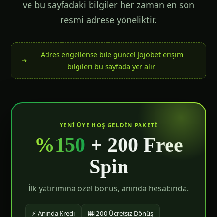
ve bu sayfadaki bilgiler her zaman en son
resmi adrese yöneliktir.
Adres engellense bile güncel Jojobet erişim
bilgileri bu sayfada yer alır.
YENI ÜYE HOŞ GELDIN PAKETI
%150
+ 200 Free
Spin
İlk yatırımına özel bonus, anında hesabında.
⚡ Anında Kredi
🎰 200 Ücretsiz Dönüş