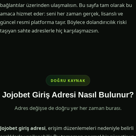
bağlantılar üzerinden ulaşmalısın. Bu sayfa tam olarak bu
amaca hizmet eder: seni her zaman gerçek, lisanslı ve
güncel resmi platforma taşır. Böylece dolandırıcılık riski
taşıyan sahte adreslerle hiç karşılaşmazsın.
DOĞRU KAYNAK
Jojobet Giriş Adresi Nasıl Bulunur?
Adres değişse de doğru yer her zaman burası.
Jojobet giriş adresi
, erişim düzenlemeleri nedeniyle belirli