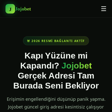
☰
Jojobet
J
🚨 2026 RESMI BAĞLANTI AKTIF
Kapı Yüzüne mi
Kapandı?
Jojobet
Gerçek Adresi Tam
Burada Seni Bekliyor
Erişimin engellendiğini düşünüp panik yapma.
Jojobet güncel giriş adresi kesintisiz çalışıyor