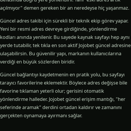
açılmıyor" demen gereken bir an neredeyse hiç yaşanmaz.
Güncel adres takibi için sürekli bir teknik ekip görev yapar.
Yeni bir resmi adres devreye girdiğinde, yönlendirme
kodları anında yenilenir. Bu sayede kaynak sayfayı hep aynı
yerde tutabilir, tek tıkla en son aktif Jojobet güncel adresine
ulaşabilirsin. Bu güvenilir yapı, markanın kullanıcılarına
verdiği en büyük sözlerden biridir.
Güncel bağlantıyı kaydetmenin en pratik yolu, bu sayfayı
tarayıcı favorilerine eklemektir. Böylece adres değişse bile
favorine tıklaman yeterli olur; gerisini otomatik
yönlendirme halleder. Jojobet güncel erişim mantığı, "her
seferinde aramak" derdini ortadan kaldırır ve zamanını
gerçekten oynamaya ayırmanı sağlar.