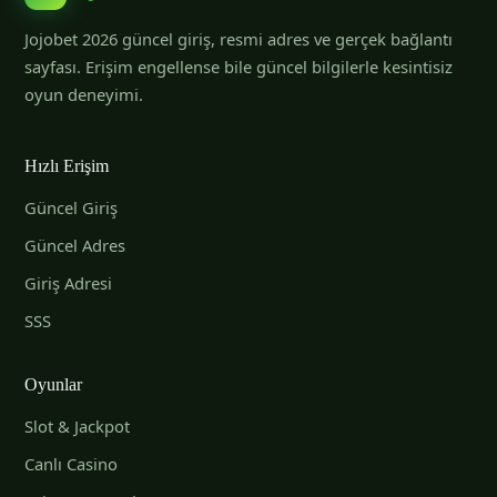
Jojobet 2026 güncel giriş, resmi adres ve gerçek bağlantı
sayfası. Erişim engellense bile güncel bilgilerle kesintisiz
oyun deneyimi.
Hızlı Erişim
Güncel Giriş
Güncel Adres
Giriş Adresi
SSS
Oyunlar
Slot & Jackpot
Canlı Casino