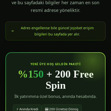
ve bu sayfadaki bilgiler her zaman en son
resmi adrese yöneliktir.
Adres engellense bile güncel Jojobet erişim
bilgileri bu sayfada yer alır.
YENI ÜYE HOŞ GELDIN PAKETI
%150
+ 200 Free
Spin
İlk yatırımına özel bonus, anında hesabında.
⚡ Anında Kredi
🎰 200 Ücretsiz Dönüş