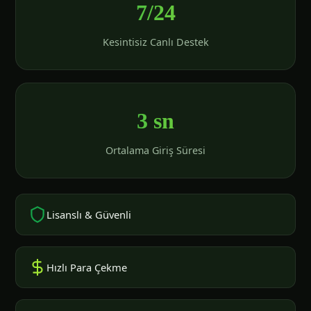
7/24
Kesintisiz Canlı Destek
3 sn
Ortalama Giriş Süresi
Lisanslı & Güvenli
Hızlı Para Çekme