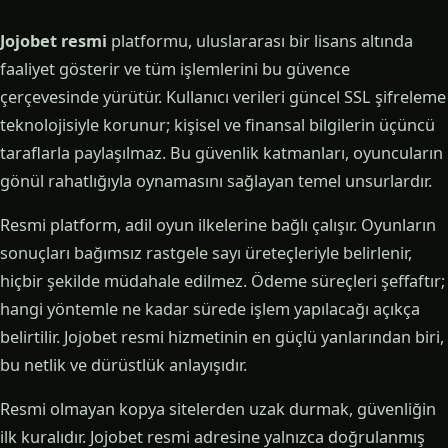
Jojobet resmi
platformu, uluslararası bir lisans altında
faaliyet gösterir ve tüm işlemlerini bu güvence
çerçevesinde yürütür. Kullanıcı verileri güncel SSL şifreleme
teknolojisiyle korunur; kişisel ve finansal bilgilerin üçüncü
taraflarla paylaşılmaz. Bu güvenlik katmanları, oyuncuların
gönül rahatlığıyla oynamasını sağlayan temel unsurlardır.
Resmi platform, adil oyun ilkelerine bağlı çalışır. Oyunların
sonuçları bağımsız rastgele sayı üreteçleriyle belirlenir,
hiçbir şekilde müdahale edilmez. Ödeme süreçleri şeffaftır;
hangi yöntemle ne kadar sürede işlem yapılacağı açıkça
belirtilir. Jojobet resmi hizmetinin en güçlü yanlarından biri,
bu netlik ve dürüstlük anlayışıdır.
Resmi olmayan kopya sitelerden uzak durmak, güvenliğin
ilk kuralıdır. Jojobet resmi adresine yalnızca doğrulanmış