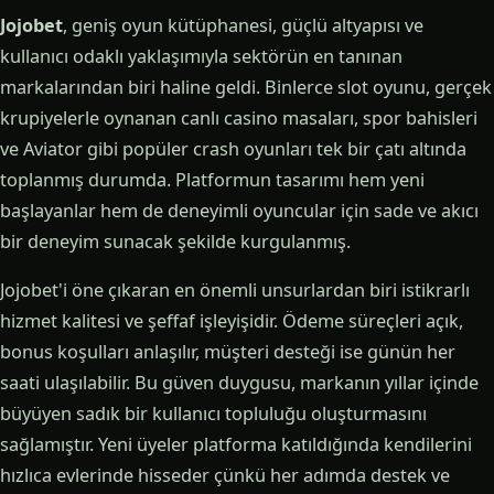
Jojobet
, geniş oyun kütüphanesi, güçlü altyapısı ve
kullanıcı odaklı yaklaşımıyla sektörün en tanınan
markalarından biri haline geldi. Binlerce slot oyunu, gerçek
krupiyelerle oynanan canlı casino masaları, spor bahisleri
ve Aviator gibi popüler crash oyunları tek bir çatı altında
toplanmış durumda. Platformun tasarımı hem yeni
başlayanlar hem de deneyimli oyuncular için sade ve akıcı
bir deneyim sunacak şekilde kurgulanmış.
Jojobet'i öne çıkaran en önemli unsurlardan biri istikrarlı
hizmet kalitesi ve şeffaf işleyişidir. Ödeme süreçleri açık,
bonus koşulları anlaşılır, müşteri desteği ise günün her
saati ulaşılabilir. Bu güven duygusu, markanın yıllar içinde
büyüyen sadık bir kullanıcı topluluğu oluşturmasını
sağlamıştır. Yeni üyeler platforma katıldığında kendilerini
hızlıca evlerinde hisseder çünkü her adımda destek ve