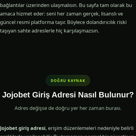
bağlantılar üzerinden ulaşmalısın. Bu sayfa tam olarak bu
amaca hizmet eder: seni her zaman gerçek, lisanslı ve
güncel resmi platforma taşır. Böylece dolandırıcılık riski
taşıyan sahte adreslerle hiç karşılaşmazsın.
DOĞRU KAYNAK
Jojobet Giriş Adresi Nasıl Bulunur?
Adres değişse de doğru yer her zaman burası.
Jojobet giriş adresi
, erişim düzenlemeleri nedeniyle belirli