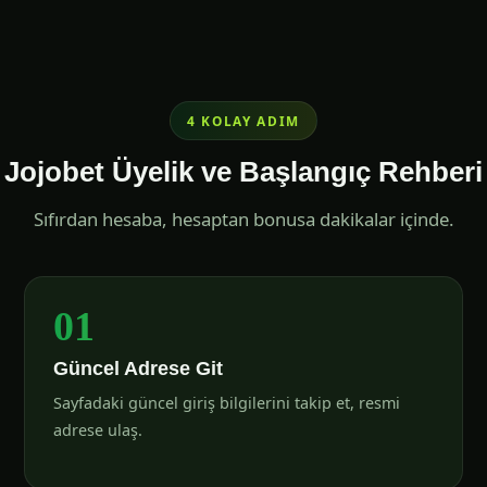
4 KOLAY ADIM
Jojobet Üyelik ve Başlangıç Rehberi
Sıfırdan hesaba, hesaptan bonusa dakikalar içinde.
01
Güncel Adrese Git
Sayfadaki güncel giriş bilgilerini takip et, resmi
adrese ulaş.