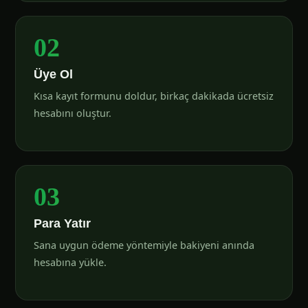
02
Üye Ol
Kısa kayıt formunu doldur, birkaç dakikada ücretsiz
hesabını oluştur.
03
Para Yatır
Sana uygun ödeme yöntemiyle bakiyeni anında
hesabına yükle.