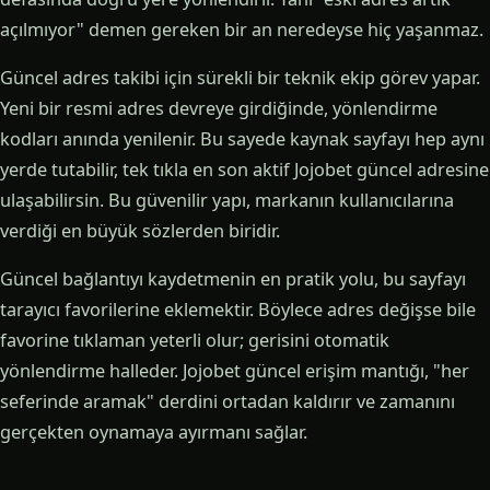
açılmıyor" demen gereken bir an neredeyse hiç yaşanmaz.
Güncel adres takibi için sürekli bir teknik ekip görev yapar.
Yeni bir resmi adres devreye girdiğinde, yönlendirme
kodları anında yenilenir. Bu sayede kaynak sayfayı hep aynı
yerde tutabilir, tek tıkla en son aktif Jojobet güncel adresine
ulaşabilirsin. Bu güvenilir yapı, markanın kullanıcılarına
verdiği en büyük sözlerden biridir.
Güncel bağlantıyı kaydetmenin en pratik yolu, bu sayfayı
tarayıcı favorilerine eklemektir. Böylece adres değişse bile
favorine tıklaman yeterli olur; gerisini otomatik
yönlendirme halleder. Jojobet güncel erişim mantığı, "her
seferinde aramak" derdini ortadan kaldırır ve zamanını
gerçekten oynamaya ayırmanı sağlar.