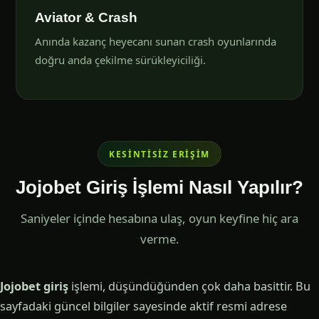
Aviator & Crash
Anında kazanç heyecanı sunan crash oyunlarında
doğru anda çekilme sürükleyiciliği.
KESINTISIZ ERIŞIM
Jojobet Giriş İşlemi Nasıl Yapılır?
Saniyeler içinde hesabına ulaş, oyun keyfine hiç ara
verme.
Jojobet giriş
işlemi, düşündüğünden çok daha basittir. Bu
sayfadaki güncel bilgiler sayesinde aktif resmi adrese