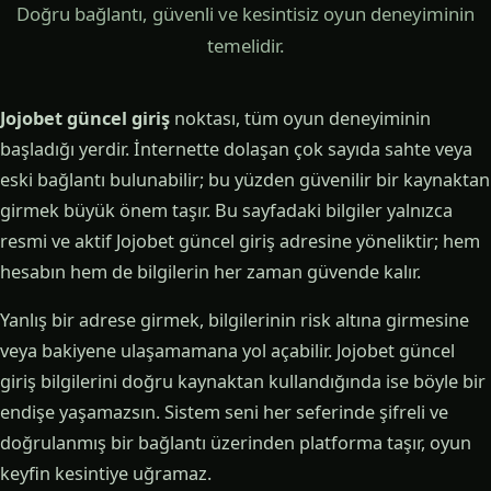
Doğru bağlantı, güvenli ve kesintisiz oyun deneyiminin
temelidir.
Jojobet güncel giriş
noktası, tüm oyun deneyiminin
başladığı yerdir. İnternette dolaşan çok sayıda sahte veya
eski bağlantı bulunabilir; bu yüzden güvenilir bir kaynaktan
girmek büyük önem taşır. Bu sayfadaki bilgiler yalnızca
resmi ve aktif Jojobet güncel giriş adresine yöneliktir; hem
hesabın hem de bilgilerin her zaman güvende kalır.
Yanlış bir adrese girmek, bilgilerinin risk altına girmesine
veya bakiyene ulaşamamana yol açabilir. Jojobet güncel
giriş bilgilerini doğru kaynaktan kullandığında ise böyle bir
endişe yaşamazsın. Sistem seni her seferinde şifreli ve
doğrulanmış bir bağlantı üzerinden platforma taşır, oyun
keyfin kesintiye uğramaz.