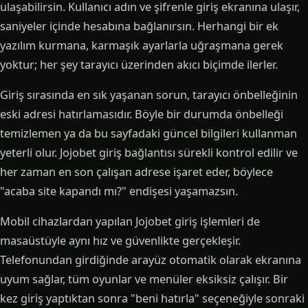
ulaşabilirsin. Kullanıcı adın ve şifrenle giriş ekranına ulaşır,
saniyeler içinde hesabına bağlanırsın. Herhangi bir ek
yazılım kurmana, karmaşık ayarlarla uğraşmana gerek
yoktur; her şey tarayıcı üzerinden akıcı biçimde ilerler.
Giriş sırasında en sık yaşanan sorun, tarayıcı önbelleğinin
eski adresi hatırlamasıdır. Böyle bir durumda önbelleği
temizlemen ya da bu sayfadaki güncel bilgileri kullanman
yeterli olur. Jojobet giriş bağlantısı sürekli kontrol edilir ve
her zaman en son çalışan adrese işaret eder, böylece
"acaba site kapandı mı?" endişesi yaşamazsın.
Mobil cihazlardan yapılan Jojobet giriş işlemleri de
masaüstüyle aynı hız ve güvenlikte gerçekleşir.
Telefonundan girdiğinde arayüz otomatik olarak ekranına
uyum sağlar, tüm oyunlar ve menüler eksiksiz çalışır. Bir
kez giriş yaptıktan sonra "beni hatırla" seçeneğiyle sonraki