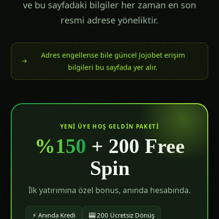
ve bu sayfadaki bilgiler her zaman en son
resmi adrese yöneliktir.
Adres engellense bile güncel Jojobet erişim
bilgileri bu sayfada yer alır.
YENI ÜYE HOŞ GELDIN PAKETI
%150
+ 200 Free
Spin
İlk yatırımına özel bonus, anında hesabında.
⚡ Anında Kredi
🎰 200 Ücretsiz Dönüş