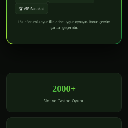
🏆 VIP Sadakat
18+ • Sorumlu oyun ilkelerine uygun oynayın. Bonus çevrim
şartları geçerlidir.
2000+
Slot ve Casino Oyunu