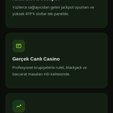
Yüzlerce sağlayıcıdan gelen jackpot oyunları ve
yüksek RTP'li slotlar tek panelde.
Gerçek Canlı Casino
Profesyonel krupiyelerle rulet, blackjack ve
baccarat masaları HD kalitesinde.