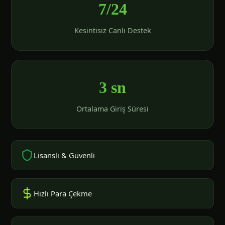
7/24
Kesintisiz Canlı Destek
3 sn
Ortalama Giriş Süresi
Lisanslı & Güvenli
Hızlı Para Çekme