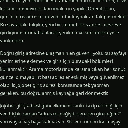
aralıklarla yenilenebilir. Bu tamamen normal bir süreçtir ve
kullanıcı deneyimini korumak için yapılır. Önemli olan,
güncel giriş adresini güvenilir bir kaynaktan takip etmektir.
Bu sayfadaki bilgiler, yeni bir Jojobet giriş adresi devreye
girdiğinde otomatik olarak yenilenir ve seni doğru yere
yönlendirir.
Doğru giriş adresine ulaşmanın en güvenli yolu, bu sayfayı
yer imlerine eklemek ve giriş için buradaki bölümleri
kullanmaktır. Arama motorlarında karşına çıkan her sonuç
güncel olmayabilir; bazı adresler eskimiş veya güvenilmez
olabilir. Jojobet giriş adresi konusunda tek yapman
gereken, bu doğrulanmış kaynağa geri dönmektir.
Jojobet giriş adresi güncellemeleri anlık takip edildiği için
sen hiçbir zaman "adres mi değişti, nereden gireceğim?"
sorusuyla baş başa kalmazsın. Sistem tüm bu karmaşayı