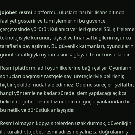
Jojobet resmi
platformu, uluslararası bir lisans altında
faaliyet gösterir ve tüm işlemlerini bu güvence
çerçevesinde yürütür. Kullanıcı verileri güncel SSL şifreleme
teknolojisiyle korunur; kişisel ve finansal bilgilerin üçüncü
taraflarla paylaşılmaz. Bu güvenlik katmanları, oyuncuların
gönül rahatlığıyla oynamasını sağlayan temel unsurlardır.
Resmi platform, adil oyun ilkelerine bağlı çalışır. Oyunların
sonuçları bağımsız rastgele sayı üreteçleriyle belirlenir,
hiçbir şekilde müdahale edilmez. Ödeme süreçleri şeffaftır;
hangi yöntemle ne kadar sürede işlem yapılacağı açıkça
belirtilir. Jojobet resmi hizmetinin en güçlü yanlarından biri,
bu netlik ve dürüstlük anlayışıdır.
Resmi olmayan kopya sitelerden uzak durmak, güvenliğin
ilk kuralıdır. Jojobet resmi adresine yalnızca doğrulanmış