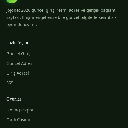
Jojobet 2026 güncel giriş, resmi adres ve gerçek bağlantı
sayfası. Erişim engellense bile güncel bilgilerle kesintisiz
oyun deneyimi.
Hızlı Erişim
Güncel Giriş
Güncel Adres
Giriş Adresi
SSS
Oyunlar
Slot & Jackpot
Canlı Casino