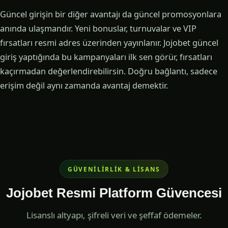
Güncel girişin bir diğer avantajı da güncel promosyonlara
anında ulaşmandır. Yeni bonuslar, turnuvalar ve VIP
fırsatları resmi adres üzerinden yayınlanır. Jojobet güncel
giriş yaptığında bu kampanyaları ilk sen görür, fırsatları
kaçırmadan değerlendirebilirsin. Doğru bağlantı, sadece
erişim değil aynı zamanda avantaj demektir.
GÜVENILIRLIK & LISANS
Jojobet Resmi Platform Güvencesi
Lisanslı altyapı, şifreli veri ve şeffaf ödemeler.