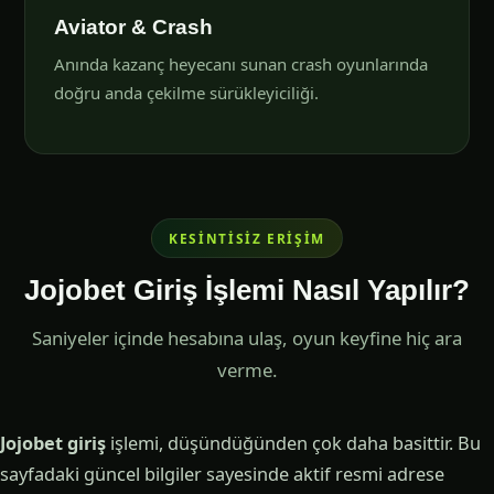
Aviator & Crash
Anında kazanç heyecanı sunan crash oyunlarında
doğru anda çekilme sürükleyiciliği.
KESINTISIZ ERIŞIM
Jojobet Giriş İşlemi Nasıl Yapılır?
Saniyeler içinde hesabına ulaş, oyun keyfine hiç ara
verme.
Jojobet giriş
işlemi, düşündüğünden çok daha basittir. Bu
sayfadaki güncel bilgiler sayesinde aktif resmi adrese