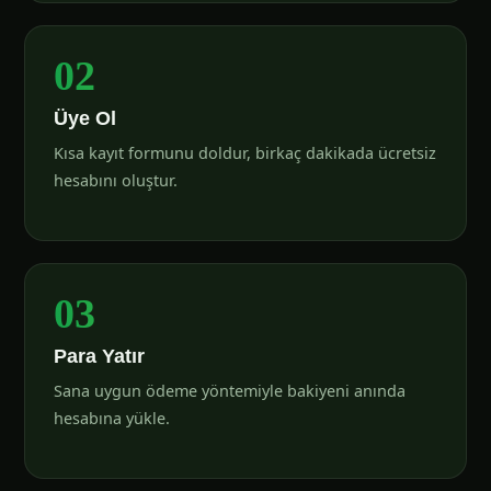
02
Üye Ol
Kısa kayıt formunu doldur, birkaç dakikada ücretsiz
hesabını oluştur.
03
Para Yatır
Sana uygun ödeme yöntemiyle bakiyeni anında
hesabına yükle.