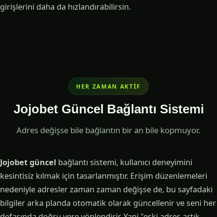
girişlerini daha da hızlandırabilirsin.
HER ZAMAN AKTIF
Jojobet Güncel Bağlantı Sistemi
Adres değişse bile bağlantın bir an bile kopmuyor.
Jojobet güncel
bağlantı sistemi, kullanıcı deneyimini
kesintisiz kılmak için tasarlanmıştır. Erişim düzenlemeleri
nedeniyle adresler zaman zaman değişse de, bu sayfadaki
bilgiler arka planda otomatik olarak güncellenir ve seni her
defasında doğru yere yönlendirir. Yani "eski adres artık