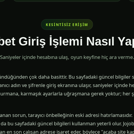
KESINTISIZ ERIŞIM
bet Giriş İşlemi Nasıl Yap
Saniyeler içinde hesabına ulaş, oyun keyfine hiç ara verme
ündüğünden çok daha basittir. Bu sayfadaki güncel bilgiler 
anıcı adın ve şifrenle giriş ekranına ulaşır, saniyeler içinde 
 kurmana, karmaşık ayarlarla uğraşmana gerek yoktur; her ş
şanan sorun, tarayıcı önbelleğinin eski adresi hatırlamasıdı
a bu sayfadaki güncel bilgileri kullanman yeterli olur. Jojobe
man en son çalışan adrese işaret eder, böylece "acaba site ka