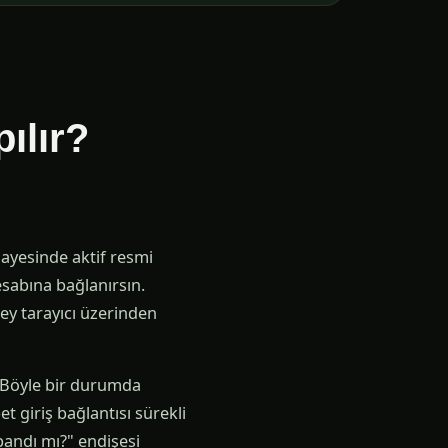
ılır?
.
sayesinde aktif resmi
hesabına bağlanırsın.
ey tarayıcı üzerinden
r. Böyle bir durumda
t giriş bağlantısı sürekli
pandı mı?" endişesi