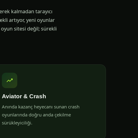
erek kalmadan tarayıcı
li artıyor, yeni oyunlar
oyun sitesi değil; sürekli
Aviator & Crash
Anında kazanç heyecanı sunan crash
oyunlarında doğru anda çekilme
sürükleyiciliği.