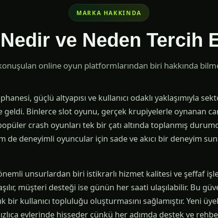
MARKA HAKKINDA
 Nedir ve Neden Tercih E
 konuşulan online oyun platformlarından biri hakkında bilm
phanesi, güçlü altyapısı ve kullanıcı odaklı yaklaşımıyla se
e geldi. Binlerce slot oyunu, gerçek krupiyelerle oynanan ca
i popüler crash oyunları tek bir çatı altında toplanmış duru
 de deneyimli oyuncular için sade ve akıcı bir deneyim sun
nemli unsurlardan biri istikrarlı hizmet kalitesi ve şeffaf işl
aşılır, müşteri desteği ise günün her saati ulaşılabilir. Bu 
ık bir kullanıcı topluluğu oluşturmasını sağlamıştır. Yeni üy
hızlıca evlerinde hisseder çünkü her adımda destek ve rehberl