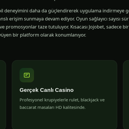
obil deneyimini daha da güçlendirerek uygulama indirmeye g
lı erişim sunmaya devam ediyor. Oyun sağlayıcı sayısı sürek
ve promosyonlar taze tutuluyor. Kısacası Jojobet, sadece bir 
büyüyen bir platform olarak konumlanıyor.
Gerçek Canlı Casino
Profesyonel krupiyelerle rulet, blackjack ve
baccarat masaları HD kalitesinde.