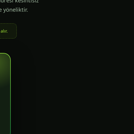
dresi kesintisiz
 yöneliktir.
lır.