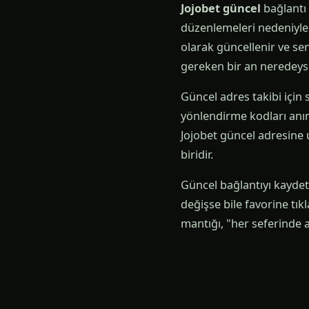
Jojobet güncel
bağlantı 
düzenlemeleri nedeniyle
olarak güncellenir ve se
gereken bir an neredeys
Güncel adres takibi için 
yönlendirme kodları anınd
Jojobet güncel adresine u
biridir.
Güncel bağlantıyı kaydetm
değişse bile favorine tık
mantığı, "her seferinde 