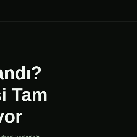
andı?
i Tam
yor