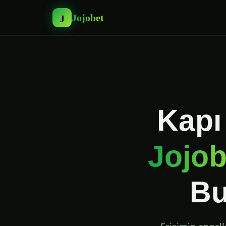
Jojobet
J
Kapı
Jojob
Bu