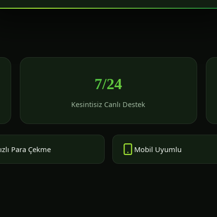
7/24
Kesintisiz Canlı Destek
ızlı Para Çekme
Mobil Uyumlu