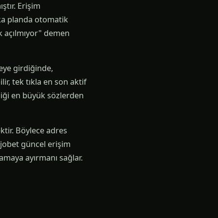
ştır. Erişim
ka planda otomatik
tık açılmıyor" demen
eye girdiğinde,
r, tek tıkla en son aktif
rdiği en büyük sözlerden
ktir. Böylece adres
ojobet güncel erişim
amaya ayırmanı sağlar.