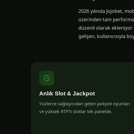
2026 yılında Jojobet, m
üzerinden tam performans
düzenli olarak ekleniyor 
gelişen, kullanıcısıyla 
Anlık Slot & Jackpot
Yüzlerce sağlayıcıdan gelen jackpot oyunları
ve yüksek RTP'li slotlar tek panelde.