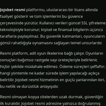
Jojobet resmi
platformu, uluslararası bir lisans altında
faaliyet gösterir ve tüm işlemlerini bu güvence
çerçevesinde yürütür. Kullanıcı verileri güncel SSL şifreleme
teknolojisiyle korunur; kişisel ve finansal bilgilerin üçüncü
taraflarla paylaşılmaz. Bu güvenlik katmanları, oyuncuların
gönül rahatlığıyla oynamasını sağlayan temel unsurlardır.
Resmi platform, adil oyun ilkelerine bağlı çalışır. Oyunların
sonuçları bağımsız rastgele sayı üreteçleriyle belirlenir,
hiçbir şekilde müdahale edilmez. Ödeme süreçleri şeffaftır;
hangi yöntemle ne kadar sürede işlem yapılacağı açıkça
belirtilir. Jojobet resmi hizmetinin en güçlü yanlarından biri,
bu netlik ve dürüstlük anlayışıdır.
Resmi olmayan kopya sitelerden uzak durmak, güvenliğin
ilk kuralıdır. Jojobet resmi adresine yalnızca doğrulanmış