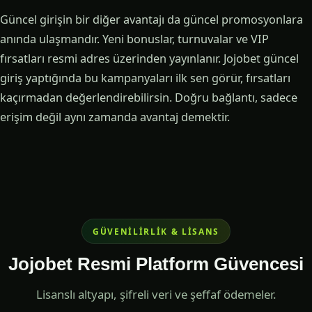
Güncel girişin bir diğer avantajı da güncel promosyonlara
anında ulaşmandır. Yeni bonuslar, turnuvalar ve VIP
fırsatları resmi adres üzerinden yayınlanır. Jojobet güncel
giriş yaptığında bu kampanyaları ilk sen görür, fırsatları
kaçırmadan değerlendirebilirsin. Doğru bağlantı, sadece
erişim değil aynı zamanda avantaj demektir.
GÜVENILIRLIK & LISANS
Jojobet Resmi Platform Güvencesi
Lisanslı altyapı, şifreli veri ve şeffaf ödemeler.