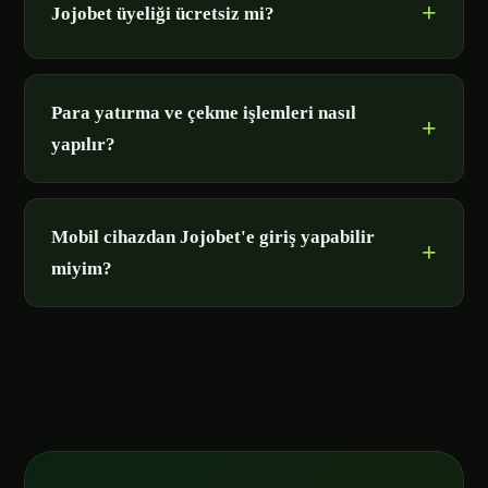
Jojobet üyeliği ücretsiz mi?
Para yatırma ve çekme işlemleri nasıl
yapılır?
Mobil cihazdan Jojobet'e giriş yapabilir
miyim?