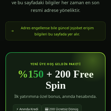
ve bu sayfadaki bilgiler her zaman en son
resmi adrese yöneliktir.
Adres engellense bile güncel Jojobet erişim
bilgileri bu sayfada yer alır.
YENI ÜYE HOŞ GELDIN PAKETI
%150
+ 200 Free
Spin
İlk yatırımına özel bonus, anında hesabında.
⚡ Anında Kredi
🎰 200 Ücretsiz Dönüş