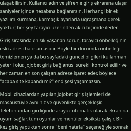
ulaşabilirsin. Kullanıcı adın ve şifrenle giriş ekranına ulaşır,
saniyeler içinde hesabına bağlanırsın. Herhangi bir ek
yazılım kurmana, karmaşık ayarlarla uğraşmana gerek
yoktur; her şey tarayıcı üzerinden akıcı biçimde ilerler.
Giriş sırasında en sık yaşanan sorun, tarayıcı önbelleğinin
eski adresi hatırlamasıdır. Böyle bir durumda önbelleği
temizlemen ya da bu sayfadaki güncel bilgileri kullanman
yeterli olur. Jojobet giriş bağlantısı sürekli kontrol edilir ve
her zaman en son çalışan adrese işaret eder, böylece
"acaba site kapandı mı?" endişesi yaşamazsın.
Mobil cihazlardan yapılan Jojobet giriş işlemleri de
masaüstüyle aynı hız ve güvenlikte gerçekleşir.
Telefonundan girdiğinde arayüz otomatik olarak ekranına
uyum sağlar, tüm oyunlar ve menüler eksiksiz çalışır. Bir
kez giriş yaptıktan sonra "beni hatırla" seçeneğiyle sonraki