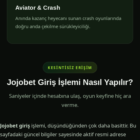
Aviator & Crash
Anında kazanç heyecanı sunan crash oyunlarında
doğru anda çekilme sürükleyiciliği.
KESINTISIZ ERIŞIM
Jojobet Giriş İşlemi Nasıl Yapılır?
Saniyeler içinde hesabına ulaş, oyun keyfine hiç ara
verme.
Jojobet giriş
işlemi, düşündüğünden çok daha basittir. Bu
sayfadaki güncel bilgiler sayesinde aktif resmi adrese