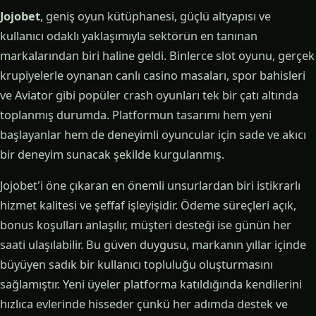
Jojobet
, geniş oyun kütüphanesi, güçlü altyapısı ve
kullanıcı odaklı yaklaşımıyla sektörün en tanınan
markalarından biri haline geldi. Binlerce slot oyunu, gerçek
krupiyelerle oynanan canlı casino masaları, spor bahisleri
ve Aviator gibi popüler crash oyunları tek bir çatı altında
toplanmış durumda. Platformun tasarımı hem yeni
başlayanlar hem de deneyimli oyuncular için sade ve akıcı
bir deneyim sunacak şekilde kurgulanmış.
Jojobet'i öne çıkaran en önemli unsurlardan biri istikrarlı
hizmet kalitesi ve şeffaf işleyişidir. Ödeme süreçleri açık,
bonus koşulları anlaşılır, müşteri desteği ise günün her
saati ulaşılabilir. Bu güven duygusu, markanın yıllar içinde
büyüyen sadık bir kullanıcı topluluğu oluşturmasını
sağlamıştır. Yeni üyeler platforma katıldığında kendilerini
hızlıca evlerinde hisseder çünkü her adımda destek ve