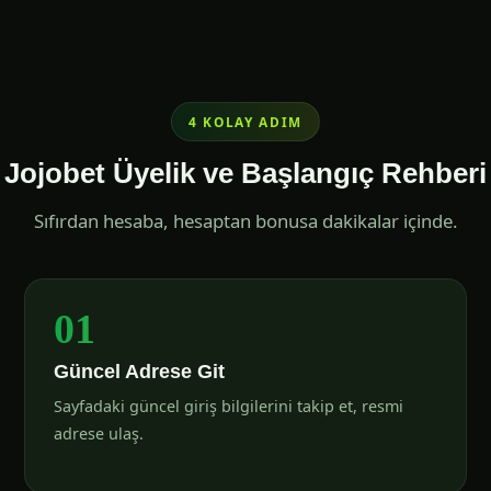
4 KOLAY ADIM
Jojobet Üyelik ve Başlangıç Rehberi
Sıfırdan hesaba, hesaptan bonusa dakikalar içinde.
01
Güncel Adrese Git
Sayfadaki güncel giriş bilgilerini takip et, resmi
adrese ulaş.