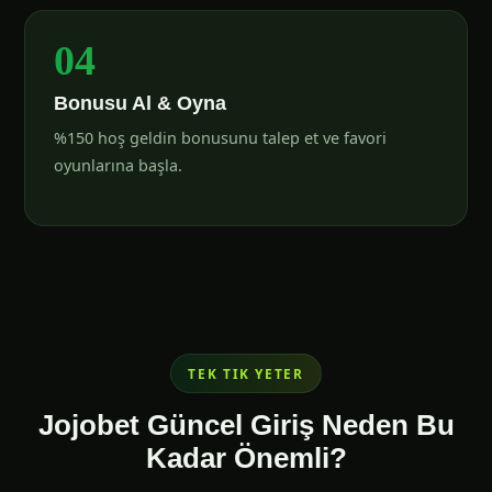
04
Bonusu Al & Oyna
%150 hoş geldin bonusunu talep et ve favori
oyunlarına başla.
TEK TIK YETER
Jojobet Güncel Giriş Neden Bu
Kadar Önemli?