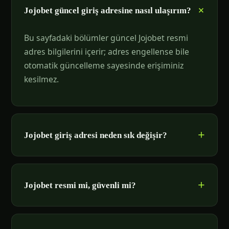
Jojobet güncel giriş adresine nasıl ulaşırım?
Bu sayfadaki bölümler güncel Jojobet resmi
adres bilgilerini içerir; adres engellense bile
otomatik güncelleme sayesinde erişiminiz
kesilmez.
Jojobet giriş adresi neden sık değişir?
Jojobet resmi mi, güvenli mi?