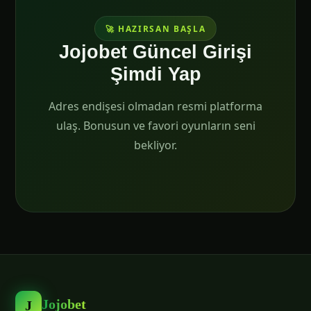
🚀 HAZIRSAN BAŞLA
Jojobet Güncel Girişi
Şimdi Yap
Adres endişesi olmadan resmi platforma
ulaş. Bonusun ve favori oyunların seni
bekliyor.
Jojobet
J