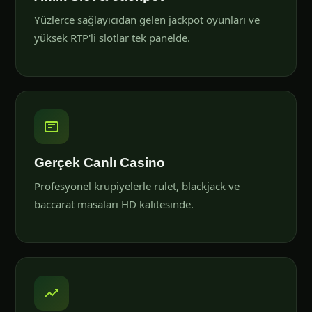
Yüzlerce sağlayıcıdan gelen jackpot oyunları ve
yüksek RTP'li slotlar tek panelde.
Gerçek Canlı Casino
Profesyonel krupiyelerle rulet, blackjack ve
baccarat masaları HD kalitesinde.