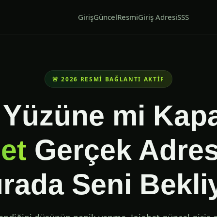
Giriş
Güncel
Resmi
Giriş Adresi
SSS
🚨 2026 RESMI BAĞLANTI AKTIF
 Yüzüne mi Kap
et
Gerçek Adres
rada Seni Bekli