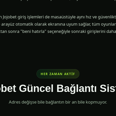
 Jojobet giriş işlemleri de masaüstüyle aynı hız ve güvenlikt
 arayüz otomatik olarak ekranına uyum sağlar, tüm oyunlar
tıktan sonra "beni hatırla" seçeneğiyle sonraki girişlerini daha
HER ZAMAN AKTIF
bet Güncel Bağlantı Si
Adres değişse bile bağlantın bir an bile kopmuyor.