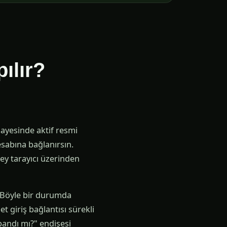
ılır?
.
sayesinde aktif resmi
hesabına bağlanırsın.
ey tarayıcı üzerinden
r. Böyle bir durumda
t giriş bağlantısı sürekli
pandı mı?" endişesi