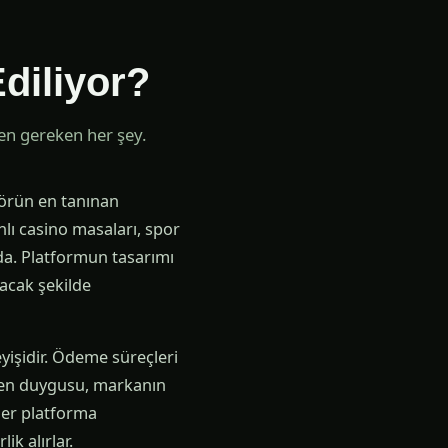
diliyor?
en gereken her şey.
ktörün en tanınan
nlı casino masaları, spor
mda. Platformun tasarımı
acak şekilde
eyişidir. Ödeme süreçleri
güven duygusu, markanın
eler platforma
ik alırlar.