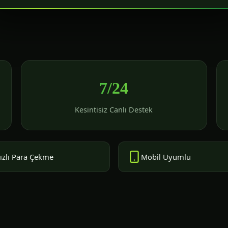
7/24
Kesintisiz Canlı Destek
ızlı Para Çekme
Mobil Uyumlu