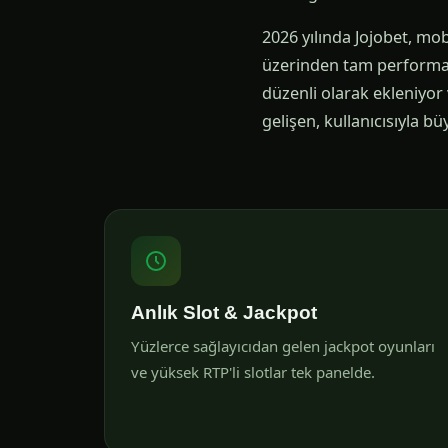
2026 yılında Jojobet, m
üzerinden tam performans
düzenli olarak ekleniyor 
gelişen, kullanıcısıyla 
Anlık Slot & Jackpot
Yüzlerce sağlayıcıdan gelen jackpot oyunları
ve yüksek RTP'li slotlar tek panelde.