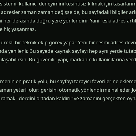
sistemi, kullanıcı deneyimini kesintisiz kılmak için tasarlanmı
 adresler zaman zaman değişse de, bu sayfadaki bilgiler ar
ni her defasında doğru yere yönlendirir. Yani "eski adres ar
e hiç yaşanmaz.
sürekli bir teknik ekip görev yapar. Yeni bir resmi adres devr
a yenilenir. Bu sayede kaynak sayfayı hep aynı yerde tutabili
laşabilirsin. Bu güvenilir yapı, markanın kullanıcılarına ve
enin en pratik yolu, bu sayfayı tarayıcı favorilerine ekleme
laman yeterli olur; gerisini otomatik yönlendirme halleder. J
aramak" derdini ortadan kaldırır ve zamanını gerçekten oyn