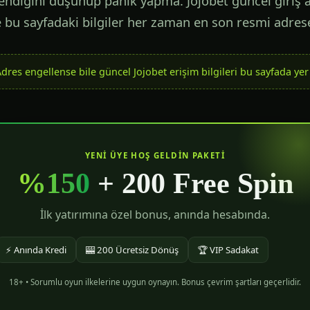
endiğini düşünüp panik yapma. Jojobet güncel giriş a
e bu sayfadaki bilgiler her zaman en son resmi adrese
dres engellense bile güncel Jojobet erişim bilgileri bu sayfada yer a
YENI ÜYE HOŞ GELDIN PAKETI
%150
+ 200 Free Spin
İlk yatırımına özel bonus, anında hesabında.
⚡ Anında Kredi
🎰 200 Ücretsiz Dönüş
🏆 VIP Sadakat
18+ • Sorumlu oyun ilkelerine uygun oynayın. Bonus çevrim şartları geçerlidir.