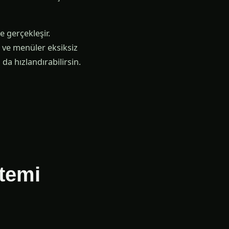
e gerçekleşir.
 ve menüler eksiksiz
 da hızlandırabilirsin.
stemi