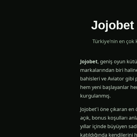
Jojobet
Türkiye'nin en çok
Jojobet
, geniş oyun kütü
markalarından biri halin
bahisleri ve Aviator gib
hem yeni başlayanlar hem
kurgulanmış.
Jojobet'i öne çıkaran en ö
açık, bonus koşulları anl
yıllar içinde büyüyen sad
katıldığında kendilerini 