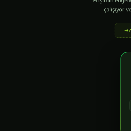
Erişimin engell
çalışıyor v
A