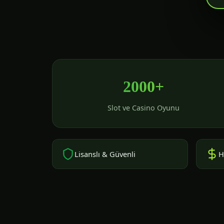
2000+
Slot ve Casino Oyunu
Lisanslı & Güvenli
H