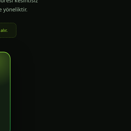
dresi kesintisiz
 yöneliktir.
lır.