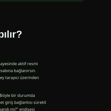
ılır?
.
sayesinde aktif resmi
hesabına bağlanırsın.
ey tarayıcı üzerinden
r. Böyle bir durumda
t giriş bağlantısı sürekli
pandı mı?" endişesi