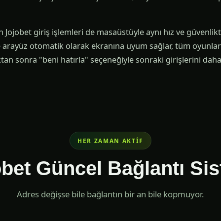
 Jojobet giriş işlemleri de masaüstüyle aynı hız ve güvenlikt
 arayüz otomatik olarak ekranına uyum sağlar, tüm oyunlar
tıktan sonra "beni hatırla" seçeneğiyle sonraki girişlerini daha
HER ZAMAN AKTIF
bet Güncel Bağlantı Si
Adres değişse bile bağlantın bir an bile kopmuyor.