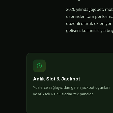
2026 yılında Jojobet, m
üzerinden tam performans
düzenli olarak ekleniyor 
gelişen, kullanıcısıyla 
Anlık Slot & Jackpot
Yüzlerce sağlayıcıdan gelen jackpot oyunları
ve yüksek RTP'li slotlar tek panelde.