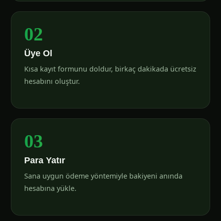
02
Üye Ol
Kısa kayıt formunu doldur, birkaç dakikada ücretsiz
hesabını oluştur.
03
Para Yatır
Sana uygun ödeme yöntemiyle bakiyeni anında
hesabına yükle.