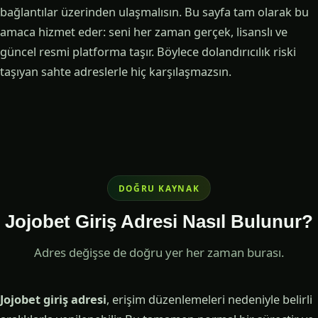
bağlantılar üzerinden ulaşmalısın. Bu sayfa tam olarak bu
amaca hizmet eder: seni her zaman gerçek, lisanslı ve
güncel resmi platforma taşır. Böylece dolandırıcılık riski
taşıyan sahte adreslerle hiç karşılaşmazsın.
DOĞRU KAYNAK
Jojobet Giriş Adresi Nasıl Bulunur?
Adres değişse de doğru yer her zaman burası.
Jojobet giriş adresi
, erişim düzenlemeleri nedeniyle belirli