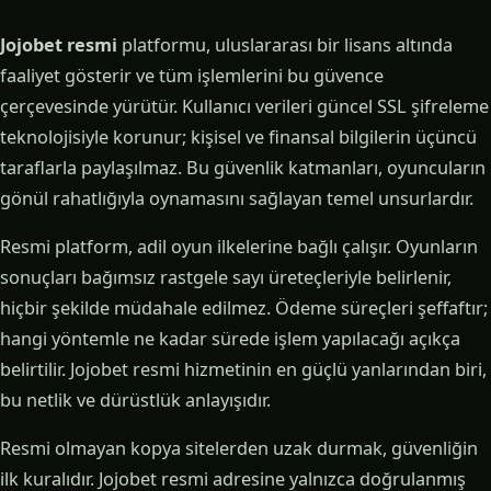
Jojobet resmi
platformu, uluslararası bir lisans altında
faaliyet gösterir ve tüm işlemlerini bu güvence
çerçevesinde yürütür. Kullanıcı verileri güncel SSL şifreleme
teknolojisiyle korunur; kişisel ve finansal bilgilerin üçüncü
taraflarla paylaşılmaz. Bu güvenlik katmanları, oyuncuların
gönül rahatlığıyla oynamasını sağlayan temel unsurlardır.
Resmi platform, adil oyun ilkelerine bağlı çalışır. Oyunların
sonuçları bağımsız rastgele sayı üreteçleriyle belirlenir,
hiçbir şekilde müdahale edilmez. Ödeme süreçleri şeffaftır;
hangi yöntemle ne kadar sürede işlem yapılacağı açıkça
belirtilir. Jojobet resmi hizmetinin en güçlü yanlarından biri,
bu netlik ve dürüstlük anlayışıdır.
Resmi olmayan kopya sitelerden uzak durmak, güvenliğin
ilk kuralıdır. Jojobet resmi adresine yalnızca doğrulanmış