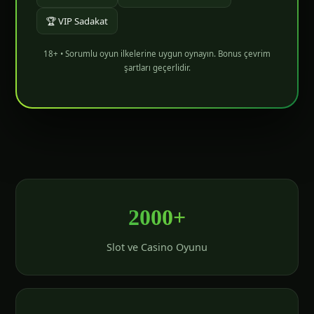
🏆 VIP Sadakat
18+ • Sorumlu oyun ilkelerine uygun oynayın. Bonus çevrim
şartları geçerlidir.
2000+
Slot ve Casino Oyunu