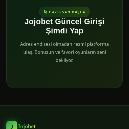
🚀 HAZIRSAN BAŞLA
Jojobet Güncel Girişi
Şimdi Yap
Adres endişesi olmadan resmi platforma
ulaş. Bonusun ve favori oyunların seni
bekliyor.
Jojobet
J