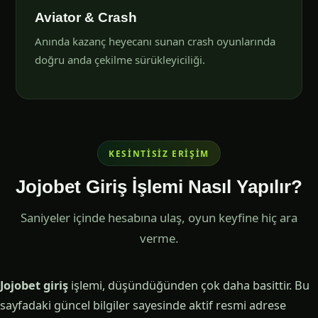
Aviator & Crash
Anında kazanç heyecanı sunan crash oyunlarında
doğru anda çekilme sürükleyiciliği.
KESINTISIZ ERIŞIM
Jojobet Giriş İşlemi Nasıl Yapılır?
Saniyeler içinde hesabına ulaş, oyun keyfine hiç ara
verme.
Jojobet giriş
işlemi, düşündüğünden çok daha basittir. Bu
sayfadaki güncel bilgiler sayesinde aktif resmi adrese