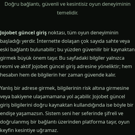
Doğru bağlantı, güvenli ve kesintisiz oyun deneyiminin
temelidir.
Jojobet güncel giriş
noktası, tüm oyun deneyiminin
başladığı yerdir. İnternette dolaşan çok sayıda sahte veya
eski bağlantı bulunabilir; bu yüzden güvenilir bir kaynaktan
girmek büyük önem taşır. Bu sayfadaki bilgiler yalnızca
resmi ve aktif Jojobet güncel giriş adresine yöneliktir; hem
hesabın hem de bilgilerin her zaman güvende kalır.
Yanlış bir adrese girmek, bilgilerinin risk altına girmesine
veya bakiyene ulaşamamana yol açabilir. Jojobet güncel
giriş bilgilerini doğru kaynaktan kullandığında ise böyle bir
endişe yaşamazsın. Sistem seni her seferinde şifreli ve
doğrulanmış bir bağlantı üzerinden platforma taşır, oyun
keyfin kesintiye uğramaz.