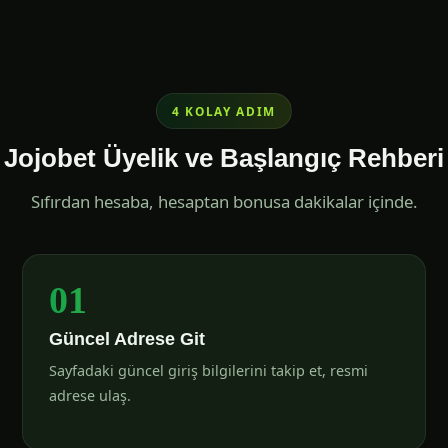
4 KOLAY ADIM
Jojobet Üyelik ve Başlangıç Rehberi
Sıfırdan hesaba, hesaptan bonusa dakikalar içinde.
01
Güncel Adrese Git
Sayfadaki güncel giriş bilgilerini takip et, resmi
adrese ulaş.