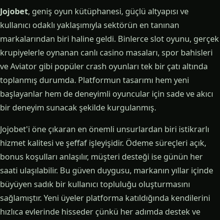
Jojobet
, geniş oyun kütüphanesi, güçlü altyapısı ve
kullanıcı odaklı yaklaşımıyla sektörün en tanınan
markalarından biri haline geldi. Binlerce slot oyunu, gerçek
krupiyelerle oynanan canlı casino masaları, spor bahisleri
ve Aviator gibi popüler crash oyunları tek bir çatı altında
toplanmış durumda. Platformun tasarımı hem yeni
başlayanlar hem de deneyimli oyuncular için sade ve akıcı
bir deneyim sunacak şekilde kurgulanmış.
Jojobet'i öne çıkaran en önemli unsurlardan biri istikrarlı
hizmet kalitesi ve şeffaf işleyişidir. Ödeme süreçleri açık,
bonus koşulları anlaşılır, müşteri desteği ise günün her
saati ulaşılabilir. Bu güven duygusu, markanın yıllar içinde
büyüyen sadık bir kullanıcı topluluğu oluşturmasını
sağlamıştır. Yeni üyeler platforma katıldığında kendilerini
hızlıca evlerinde hisseder çünkü her adımda destek ve