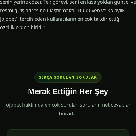
senin yerine çözer. Tek görevi, seni en kısa yoldan güncel ve
resmi giriş adresine ulaştırmaktır. Bu güven ve kolaylık,
Jojobet'i tercih eden kullanıcıların en çok takdir ettiği
özelliklerden biridir.
SIKÇA SORULAN SORULAR
Merak Ettiğin Her Şey
Jojobet hakkında en çok sorulan soruların net cevapları
burada.