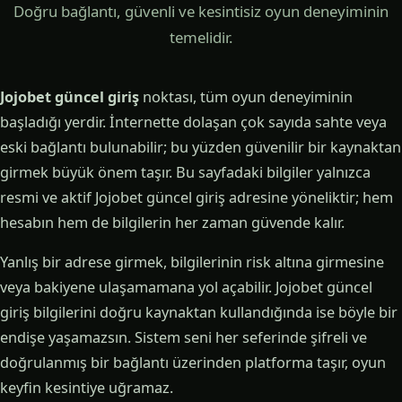
Doğru bağlantı, güvenli ve kesintisiz oyun deneyiminin
temelidir.
Jojobet güncel giriş
noktası, tüm oyun deneyiminin
başladığı yerdir. İnternette dolaşan çok sayıda sahte veya
eski bağlantı bulunabilir; bu yüzden güvenilir bir kaynaktan
girmek büyük önem taşır. Bu sayfadaki bilgiler yalnızca
resmi ve aktif Jojobet güncel giriş adresine yöneliktir; hem
hesabın hem de bilgilerin her zaman güvende kalır.
Yanlış bir adrese girmek, bilgilerinin risk altına girmesine
veya bakiyene ulaşamamana yol açabilir. Jojobet güncel
giriş bilgilerini doğru kaynaktan kullandığında ise böyle bir
endişe yaşamazsın. Sistem seni her seferinde şifreli ve
doğrulanmış bir bağlantı üzerinden platforma taşır, oyun
keyfin kesintiye uğramaz.