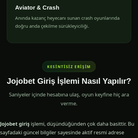
Aviator & Crash
Anında kazanç heyecanı sunan crash oyunlarında
doğru anda çekilme sürükleyiciliği.
KESINTISIZ ERIŞIM
Jojobet Giriş İşlemi Nasıl Yapılır?
Saniyeler içinde hesabına ulaş, oyun keyfine hiç ara
verme.
Jojobet giriş
işlemi, düşündüğünden çok daha basittir. Bu
sayfadaki güncel bilgiler sayesinde aktif resmi adrese