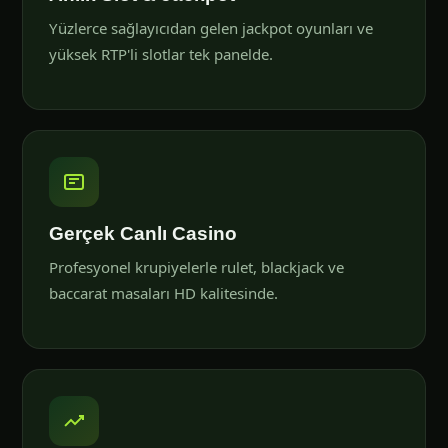
Yüzlerce sağlayıcıdan gelen jackpot oyunları ve
yüksek RTP'li slotlar tek panelde.
Gerçek Canlı Casino
Profesyonel krupiyelerle rulet, blackjack ve
baccarat masaları HD kalitesinde.