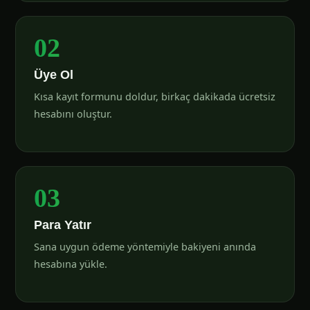
02
Üye Ol
Kısa kayıt formunu doldur, birkaç dakikada ücretsiz
hesabını oluştur.
03
Para Yatır
Sana uygun ödeme yöntemiyle bakiyeni anında
hesabına yükle.