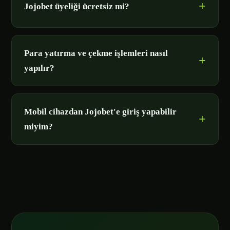
Jojobet üyeliği ücretsiz mi?
Para yatırma ve çekme işlemleri nasıl
yapılır?
Mobil cihazdan Jojobet'e giriş yapabilir
miyim?