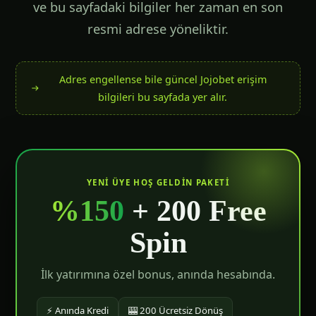
ve bu sayfadaki bilgiler her zaman en son
resmi adrese yöneliktir.
Adres engellense bile güncel Jojobet erişim
bilgileri bu sayfada yer alır.
YENI ÜYE HOŞ GELDIN PAKETI
%150
+ 200 Free
Spin
İlk yatırımına özel bonus, anında hesabında.
⚡ Anında Kredi
🎰 200 Ücretsiz Dönüş