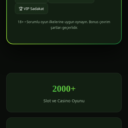
🏆 VIP Sadakat
18+ • Sorumlu oyun ilkelerine uygun oynayın. Bonus çevrim
şartları geçerlidir.
2000+
Slot ve Casino Oyunu