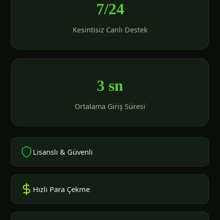
7/24
Kesintisiz Canlı Destek
3 sn
Ortalama Giriş Süresi
Lisanslı & Güvenli
Hızlı Para Çekme