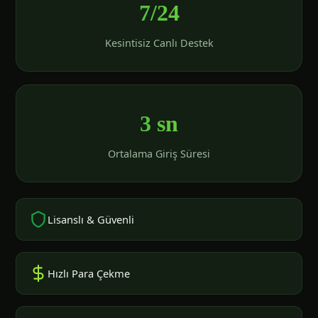
7/24
Kesintisiz Canlı Destek
3 sn
Ortalama Giriş Süresi
Lisanslı & Güvenli
Hızlı Para Çekme