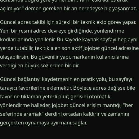
açılmıyor" demen gereken bir an neredeyse hiç yaşanmaz.
Güncel adres takibi için sürekli bir teknik ekip görev yapar.
Yeni bir resmi adres devreye girdiğinde, yönlendirme
kodları anında yenilenir. Bu sayede kaynak sayfayı hep aynı
yerde tutabilir, tek tıkla en son aktif Jojobet güncel adresine
ulaşabilirsin. Bu güvenilir yapı, markanın kullanıcılarına
verdiği en büyük sözlerden biridir.
Güncel bağlantıyı kaydetmenin en pratik yolu, bu sayfayı
tarayıcı favorilerine eklemektir. Böylece adres değişse bile
favorine tıklaman yeterli olur; gerisini otomatik
yönlendirme halleder. Jojobet güncel erişim mantığı, "her
seferinde aramak" derdini ortadan kaldırır ve zamanını
gerçekten oynamaya ayırmanı sağlar.