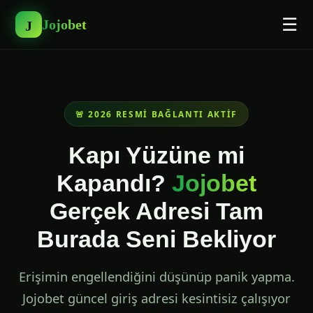
☰
Jojobet
J
🚨 2026 RESMI BAĞLANTI AKTIF
Kapı Yüzüne mi
Kapandı?
Jojobet
Gerçek Adresi Tam
Burada Seni Bekliyor
Erişimin engellendiğini düşünüp panik yapma.
Jojobet güncel giriş adresi kesintisiz çalışıyor