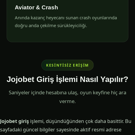
Aviator & Crash
Anında kazanç heyecanı sunan crash oyunlarında
doğru anda çekilme sürükleyiciliği.
KESINTISIZ ERIŞIM
Jojobet Giriş İşlemi Nasıl Yapılır?
Saniyeler içinde hesabına ulaş, oyun keyfine hiç ara
verme.
Jojobet giriş
işlemi, düşündüğünden çok daha basittir. Bu
sayfadaki güncel bilgiler sayesinde aktif resmi adrese