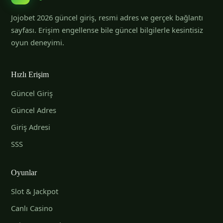
Jojobet 2026 güncel giriş, resmi adres ve gerçek bağlantı
sayfası. Erişim engellense bile güncel bilgilerle kesintisiz
oyun deneyimi.
Hızlı Erişim
Güncel Giriş
Güncel Adres
Giriş Adresi
SSS
Oyunlar
Slot & Jackpot
Canlı Casino