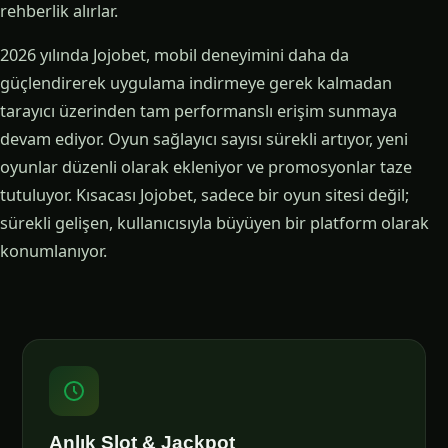
rehberlik alırlar.
2026 yılında Jojobet, mobil deneyimini daha da
güçlendirerek uygulama indirmeye gerek kalmadan
tarayıcı üzerinden tam performanslı erişim sunmaya
devam ediyor. Oyun sağlayıcı sayısı sürekli artıyor, yeni
oyunlar düzenli olarak ekleniyor ve promosyonlar taze
tutuluyor. Kısacası Jojobet, sadece bir oyun sitesi değil;
sürekli gelişen, kullanıcısıyla büyüyen bir platform olarak
konumlanıyor.
Anlık Slot & Jackpot