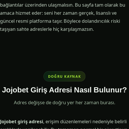
bağlantılar üzerinden ulaşmalısın. Bu sayfa tam olarak bu
amaca hizmet eder: seni her zaman gerçek, lisanslı ve
güncel resmi platforma taşır. Böylece dolandırıcılık riski
taşıyan sahte adreslerle hiç karşılaşmazsın.
DOĞRU KAYNAK
Jojobet Giriş Adresi Nasıl Bulunur?
Adres değişse de doğru yer her zaman burası.
Jojobet giriş adresi
, erişim düzenlemeleri nedeniyle belirli