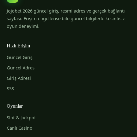
Jojobet 2026 güncel giriş, resmi adres ve gerçek bağlantı
sayfası. Erişim engellense bile güncel bilgilerle kesintisiz
oyun deneyimi.
Hızlı Erişim
Güncel Giriş
Güncel Adres
Giriş Adresi
SSS
Oyunlar
Slot & Jackpot
Canlı Casino