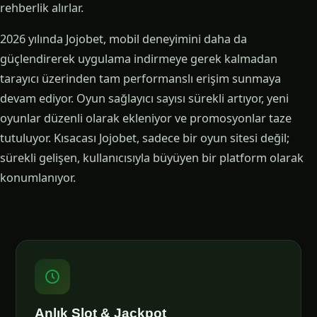
rehberlik alırlar.
2026 yılında Jojobet, mobil deneyimini daha da
güçlendirerek uygulama indirmeye gerek kalmadan
tarayıcı üzerinden tam performanslı erişim sunmaya
devam ediyor. Oyun sağlayıcı sayısı sürekli artıyor, yeni
oyunlar düzenli olarak ekleniyor ve promosyonlar taze
tutuluyor. Kısacası Jojobet, sadece bir oyun sitesi değil;
sürekli gelişen, kullanıcısıyla büyüyen bir platform olarak
konumlanıyor.
Anlık Slot & Jackpot