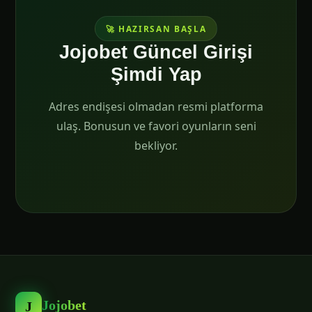
🚀 HAZIRSAN BAŞLA
Jojobet Güncel Girişi
Şimdi Yap
Adres endişesi olmadan resmi platforma
ulaş. Bonusun ve favori oyunların seni
bekliyor.
Jojobet
J