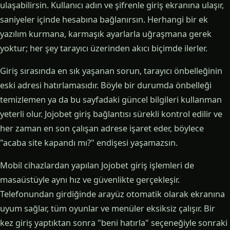
ulaşabilirsin. Kullanıcı adın ve şifrenle giriş ekranına ulaşır,
saniyeler içinde hesabına bağlanırsın. Herhangi bir ek
yazılım kurmana, karmaşık ayarlarla uğraşmana gerek
yoktur; her şey tarayıcı üzerinden akıcı biçimde ilerler.
Giriş sırasında en sık yaşanan sorun, tarayıcı önbelleğinin
eski adresi hatırlamasıdır. Böyle bir durumda önbelleği
temizlemen ya da bu sayfadaki güncel bilgileri kullanman
yeterli olur. Jojobet giriş bağlantısı sürekli kontrol edilir ve
her zaman en son çalışan adrese işaret eder, böylece
"acaba site kapandı mı?" endişesi yaşamazsın.
Mobil cihazlardan yapılan Jojobet giriş işlemleri de
masaüstüyle aynı hız ve güvenlikte gerçekleşir.
Telefonundan girdiğinde arayüz otomatik olarak ekranına
uyum sağlar, tüm oyunlar ve menüler eksiksiz çalışır. Bir
kez giriş yaptıktan sonra "beni hatırla" seçeneğiyle sonraki