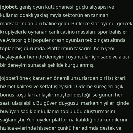
Jojobet
, geniş oyun kütüphanesi, güçlü altyapısı ve
kullanıcı odaklı yaklaşımıyla sektörün en tanınan
markalarından biri haline geldi. Binlerce slot oyunu, gerçek
krupiyelerle oynanan canlı casino masaları, spor bahisleri
ve Aviator gibi popüler crash oyunları tek bir çatı altında
toplanmış durumda. Platformun tasarımı hem yeni
başlayanlar hem de deneyimli oyuncular için sade ve akıcı
bir deneyim sunacak şekilde kurgulanmış.
Jojobet'i öne çıkaran en önemli unsurlardan biri istikrarlı
hizmet kalitesi ve şeffaf işleyişidir. Ödeme süreçleri açık,
bonus koşulları anlaşılır, müşteri desteği ise günün her
saati ulaşılabilir. Bu güven duygusu, markanın yıllar içinde
büyüyen sadık bir kullanıcı topluluğu oluşturmasını
sağlamıştır. Yeni üyeler platforma katıldığında kendilerini
hızlıca evlerinde hisseder çünkü her adımda destek ve