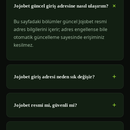
Jojobet güncel giriş adresine nasıl ulaşırım?
Bu sayfadaki bölümler güncel Jojobet resmi
adres bilgilerini içerir; adres engellense bile
otomatik güncelleme sayesinde erişiminiz
kesilmez.
Jojobet giriş adresi neden sık değişir?
Jojobet resmi mi, güvenli mi?