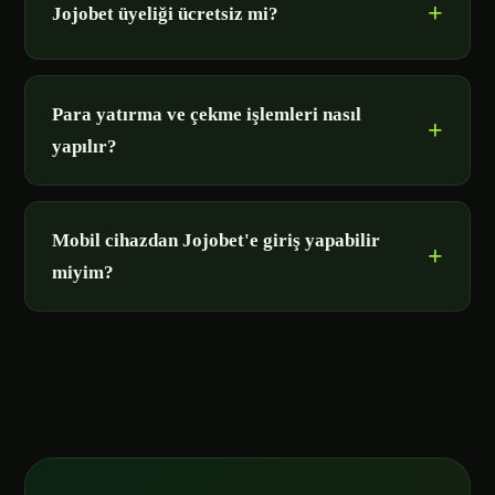
Jojobet üyeliği ücretsiz mi?
Para yatırma ve çekme işlemleri nasıl
yapılır?
Mobil cihazdan Jojobet'e giriş yapabilir
miyim?