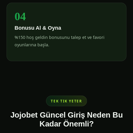
04
Bonusu Al & Oyna
%150 hoş geldin bonusunu talep et ve favori
oyunlarına başla.
TEK TIK YETER
Jojobet Güncel Giriş Neden Bu
Kadar Önemli?