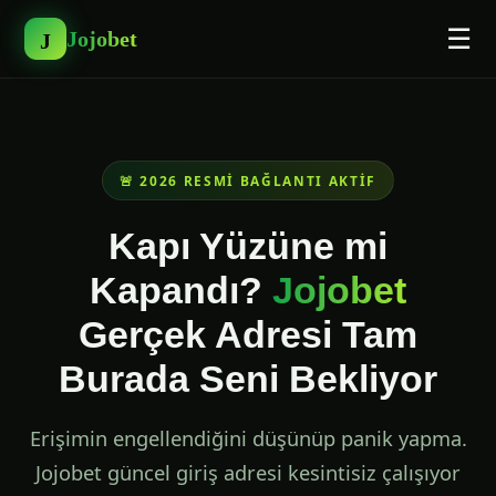
☰
Jojobet
J
🚨 2026 RESMI BAĞLANTI AKTIF
Kapı Yüzüne mi
Kapandı?
Jojobet
Gerçek Adresi Tam
Burada Seni Bekliyor
Erişimin engellendiğini düşünüp panik yapma.
Jojobet güncel giriş adresi kesintisiz çalışıyor