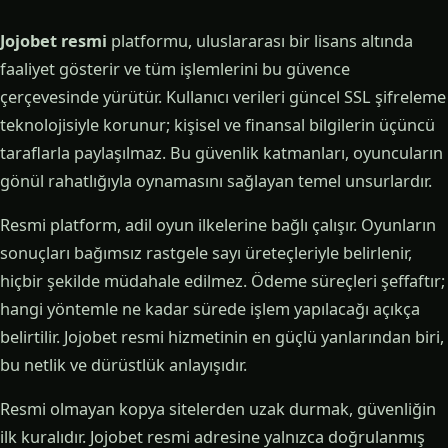
Jojobet resmi
platformu, uluslararası bir lisans altında
faaliyet gösterir ve tüm işlemlerini bu güvence
çerçevesinde yürütür. Kullanıcı verileri güncel SSL şifreleme
teknolojisiyle korunur; kişisel ve finansal bilgilerin üçüncü
taraflarla paylaşılmaz. Bu güvenlik katmanları, oyuncuların
gönül rahatlığıyla oynamasını sağlayan temel unsurlardır.
Resmi platform, adil oyun ilkelerine bağlı çalışır. Oyunların
sonuçları bağımsız rastgele sayı üreteçleriyle belirlenir,
hiçbir şekilde müdahale edilmez. Ödeme süreçleri şeffaftır;
hangi yöntemle ne kadar sürede işlem yapılacağı açıkça
belirtilir. Jojobet resmi hizmetinin en güçlü yanlarından biri,
bu netlik ve dürüstlük anlayışıdır.
Resmi olmayan kopya sitelerden uzak durmak, güvenliğin
ilk kuralıdır. Jojobet resmi adresine yalnızca doğrulanmış