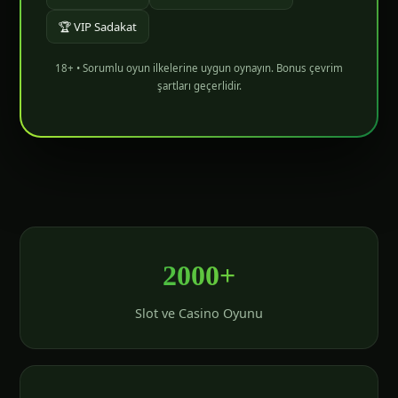
🏆 VIP Sadakat
18+ • Sorumlu oyun ilkelerine uygun oynayın. Bonus çevrim
şartları geçerlidir.
2000+
Slot ve Casino Oyunu