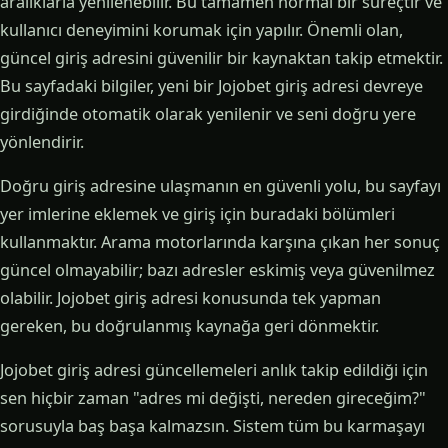
aralıklarla yenilenebilir. Bu tamamen normal bir süreçtir ve
kullanıcı deneyimini korumak için yapılır. Önemli olan,
güncel giriş adresini güvenilir bir kaynaktan takip etmektir.
Bu sayfadaki bilgiler, yeni bir Jojobet giriş adresi devreye
girdiğinde otomatik olarak yenilenir ve seni doğru yere
yönlendirir.
Doğru giriş adresine ulaşmanın en güvenli yolu, bu sayfayı
yer imlerine eklemek ve giriş için buradaki bölümleri
kullanmaktır. Arama motorlarında karşına çıkan her sonuç
güncel olmayabilir; bazı adresler eskimiş veya güvenilmez
olabilir. Jojobet giriş adresi konusunda tek yapman
gereken, bu doğrulanmış kaynağa geri dönmektir.
Jojobet giriş adresi güncellemeleri anlık takip edildiği için
sen hiçbir zaman "adres mi değişti, nereden gireceğim?"
sorusuyla baş başa kalmazsın. Sistem tüm bu karmaşayı