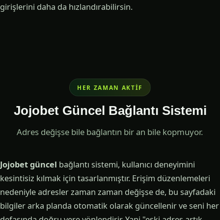
girişlerini daha da hızlandırabilirsin.
HER ZAMAN AKTIF
Jojobet Güncel Bağlantı Sistemi
Adres değişse bile bağlantın bir an bile kopmuyor.
Jojobet güncel
bağlantı sistemi, kullanıcı deneyimini
kesintisiz kılmak için tasarlanmıştır. Erişim düzenlemeleri
nedeniyle adresler zaman zaman değişse de, bu sayfadaki
bilgiler arka planda otomatik olarak güncellenir ve seni her
defasında doğru yere yönlendirir. Yani "eski adres artık