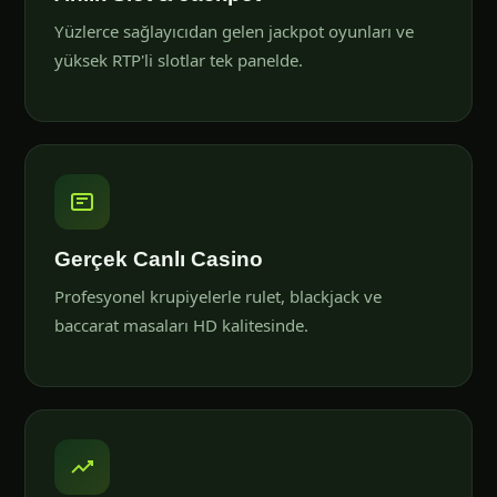
Yüzlerce sağlayıcıdan gelen jackpot oyunları ve
yüksek RTP'li slotlar tek panelde.
Gerçek Canlı Casino
Profesyonel krupiyelerle rulet, blackjack ve
baccarat masaları HD kalitesinde.