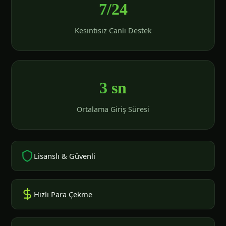
7/24
Kesintisiz Canlı Destek
3 sn
Ortalama Giriş Süresi
Lisanslı & Güvenli
Hızlı Para Çekme