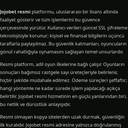
Jojobet resmi
platformu, uluslararası bir lisans altında
faaliyet gösterir ve tüm işlemlerini bu güvence
çerçevesinde yürütür. Kullanıcı verileri güncel SSL şifreleme
teknolojisiyle korunur; kişisel ve finansal bilgilerin üçüncü
taraflarla paylaşılmaz. Bu güvenlik katmanları, oyuncuların
gönül rahatlığıyla oynamasını sağlayan temel unsurlardır.
Resmi platform, adil oyun ilkelerine bağlı çalışır. Oyunların
sonuçları bağımsız rastgele sayı üreteçleriyle belirlenir,
hiçbir şekilde müdahale edilmez. Ödeme süreçleri şeffaftır;
hangi yöntemle ne kadar sürede işlem yapılacağı açıkça
belirtilir. Jojobet resmi hizmetinin en güçlü yanlarından biri,
bu netlik ve dürüstlük anlayışıdır.
Resmi olmayan kopya sitelerden uzak durmak, güvenliğin
ilk kuralıdır. Jojobet resmi adresine yalnızca doğrulanmış