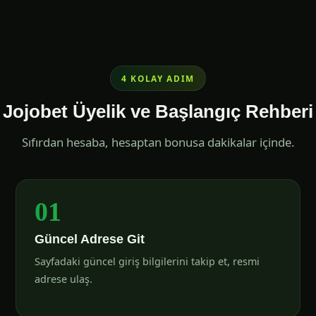
4 KOLAY ADIM
Jojobet Üyelik ve Başlangıç Rehberi
Sıfırdan hesaba, hesaptan bonusa dakikalar içinde.
01
Güncel Adrese Git
Sayfadaki güncel giriş bilgilerini takip et, resmi
adrese ulaş.