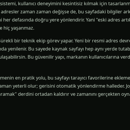
sistemi, kullanıcı deneyimini kesintisiz kılmak için tasarlanmı
 adresler zaman zaman değişse de, bu sayfadaki bilgiler ar
ni her defasında doğru yere yönlendirir. Yani "eski adres ar
e hiç yaşanmaz.
sürekli bir teknik ekip görev yapar. Yeni bir resmi adres devr
a yenilenir. Bu sayede kaynak sayfayı hep aynı yerde tutabili
laşabilirsin. Bu güvenilir yapı, markanın kullanıcılarına ve
enin en pratik yolu, bu sayfayı tarayıcı favorilerine ekleme
laman yeterli olur; gerisini otomatik yönlendirme halleder. J
aramak" derdini ortadan kaldırır ve zamanını gerçekten oyn