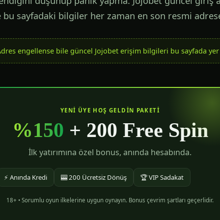
endiğini düşünüp panik yapma. Jojobet güncel giriş a
e bu sayfadaki bilgiler her zaman en son resmi adrese
dres engellense bile güncel Jojobet erişim bilgileri bu sayfada yer a
YENI ÜYE HOŞ GELDIN PAKETI
%150
+ 200 Free Spin
İlk yatırımına özel bonus, anında hesabında.
⚡ Anında Kredi
🎰 200 Ücretsiz Dönüş
🏆 VIP Sadakat
18+ • Sorumlu oyun ilkelerine uygun oynayın. Bonus çevrim şartları geçerlidir.