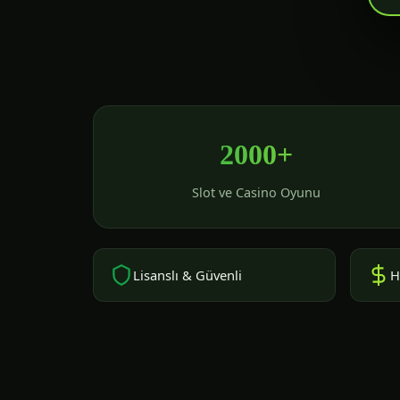
2000+
Slot ve Casino Oyunu
Lisanslı & Güvenli
H