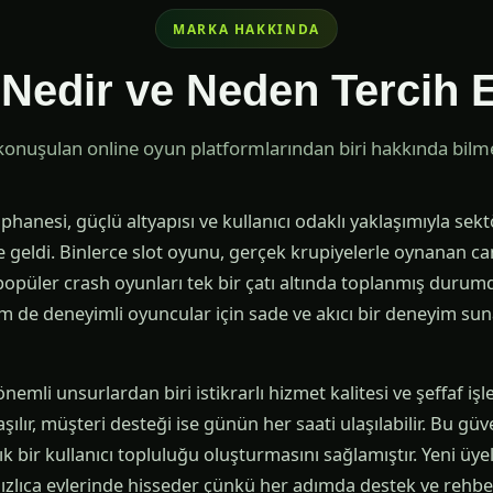
MARKA HAKKINDA
 Nedir ve Neden Tercih E
 konuşulan online oyun platformlarından biri hakkında bilm
phanesi, güçlü altyapısı ve kullanıcı odaklı yaklaşımıyla se
e geldi. Binlerce slot oyunu, gerçek krupiyelerle oynanan ca
i popüler crash oyunları tek bir çatı altında toplanmış duru
 de deneyimli oyuncular için sade ve akıcı bir deneyim sun
nemli unsurlardan biri istikrarlı hizmet kalitesi ve şeffaf işl
aşılır, müşteri desteği ise günün her saati ulaşılabilir. Bu 
ık bir kullanıcı topluluğu oluşturmasını sağlamıştır. Yeni üy
hızlıca evlerinde hisseder çünkü her adımda destek ve rehberl