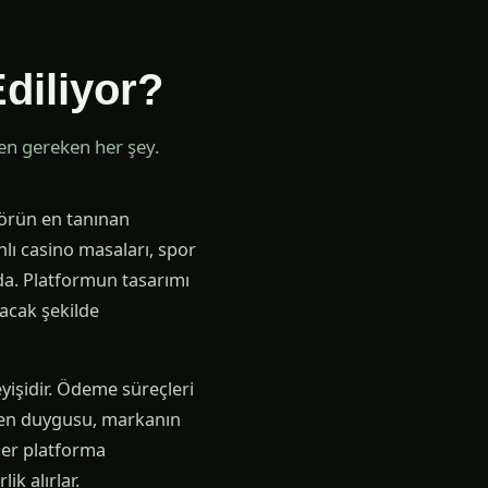
diliyor?
en gereken her şey.
ktörün en tanınan
nlı casino masaları, spor
mda. Platformun tasarımı
acak şekilde
eyişidir. Ödeme süreçleri
güven duygusu, markanın
eler platforma
ik alırlar.