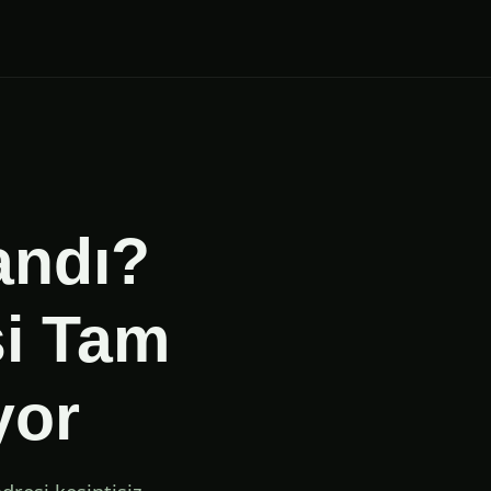
andı?
i Tam
yor