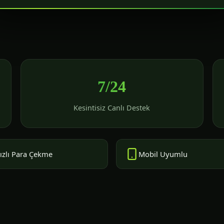
7/24
Kesintisiz Canlı Destek
ızlı Para Çekme
Mobil Uyumlu