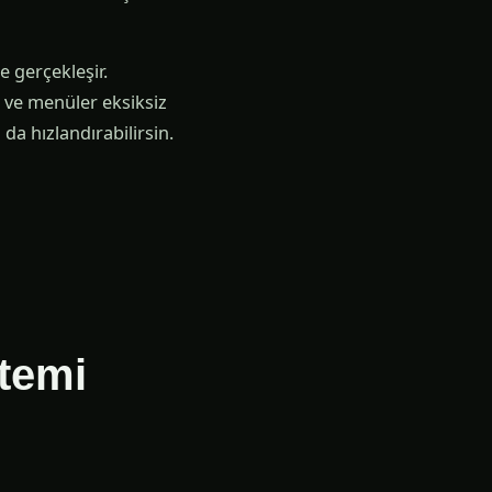
e gerçekleşir.
 ve menüler eksiksiz
 da hızlandırabilirsin.
stemi