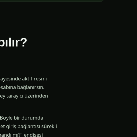
ılır?
.
sayesinde aktif resmi
hesabına bağlanırsın.
ey tarayıcı üzerinden
r. Böyle bir durumda
t giriş bağlantısı sürekli
pandı mı?" endişesi