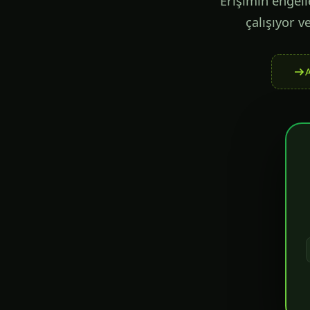
Erişimin engell
çalışıyor v
A