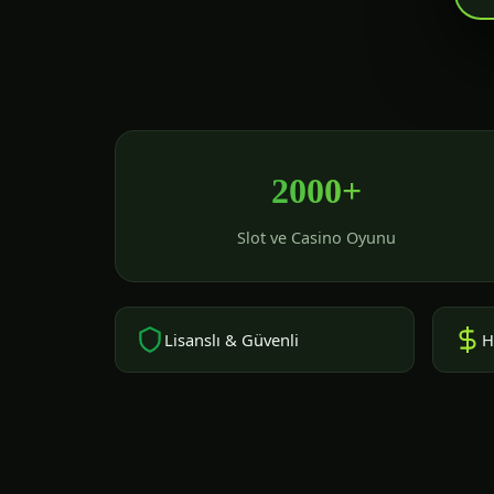
2000+
Slot ve Casino Oyunu
Lisanslı & Güvenli
H