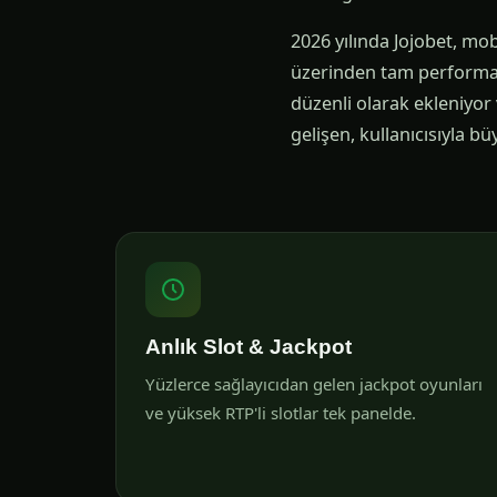
2026 yılında Jojobet, m
üzerinden tam performans
düzenli olarak ekleniyor 
gelişen, kullanıcısıyla 
Anlık Slot & Jackpot
Yüzlerce sağlayıcıdan gelen jackpot oyunları
ve yüksek RTP'li slotlar tek panelde.