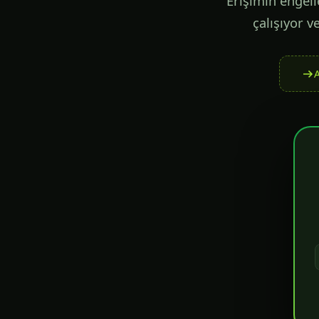
Erişimin engell
çalışıyor v
A