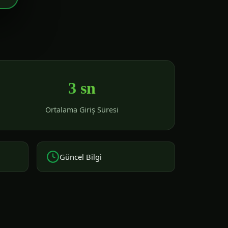
3 sn
Ortalama Giriş Süresi
Güncel Bilgi