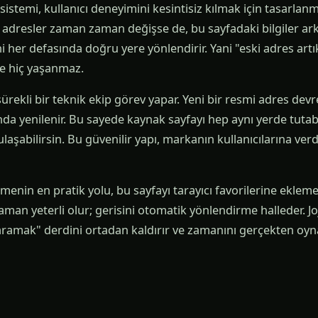
sistemi, kullanıcı deneyimini kesintisiz kılmak için tasarlanmı
 adresler zaman zaman değişse de, bu sayfadaki bilgiler ar
ni her defasında doğru yere yönlendirir. Yani "eski adres ar
e hiç yaşanmaz.
sürekli bir teknik ekip görev yapar. Yeni bir resmi adres devr
a yenilenir. Bu sayede kaynak sayfayı hep aynı yerde tutabili
laşabilirsin. Bu güvenilir yapı, markanın kullanıcılarına ve
enin en pratik yolu, bu sayfayı tarayıcı favorilerine ekleme
laman yeterli olur; gerisini otomatik yönlendirme halleder. J
aramak" derdini ortadan kaldırır ve zamanını gerçekten oyn