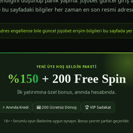
endiğini düşünüp panik yapma. Jojobet güncel giriş a
e bu sayfadaki bilgiler her zaman en son resmi adrese
dres engellense bile güncel Jojobet erişim bilgileri bu sayfada yer a
YENI ÜYE HOŞ GELDIN PAKETI
%150
+ 200 Free Spin
İlk yatırımına özel bonus, anında hesabında.
⚡ Anında Kredi
🎰 200 Ücretsiz Dönüş
🏆 VIP Sadakat
18+ • Sorumlu oyun ilkelerine uygun oynayın. Bonus çevrim şartları geçerlidir.