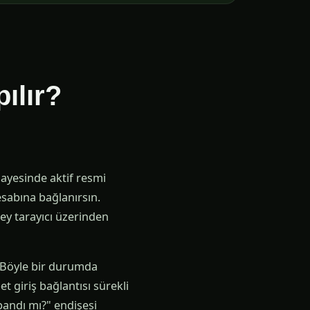
ılır?
.
sayesinde aktif resmi
hesabına bağlanırsın.
ey tarayıcı üzerinden
r. Böyle bir durumda
t giriş bağlantısı sürekli
pandı mı?" endişesi