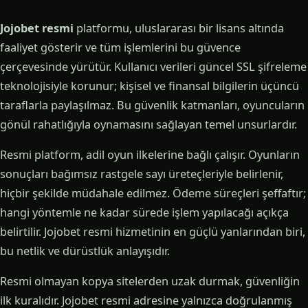
Jojobet resmi
platformu, uluslararası bir lisans altında
faaliyet gösterir ve tüm işlemlerini bu güvence
çerçevesinde yürütür. Kullanıcı verileri güncel SSL şifreleme
teknolojisiyle korunur; kişisel ve finansal bilgilerin üçüncü
taraflarla paylaşılmaz. Bu güvenlik katmanları, oyuncuların
gönül rahatlığıyla oynamasını sağlayan temel unsurlardır.
Resmi platform, adil oyun ilkelerine bağlı çalışır. Oyunların
sonuçları bağımsız rastgele sayı üreteçleriyle belirlenir,
hiçbir şekilde müdahale edilmez. Ödeme süreçleri şeffaftır;
hangi yöntemle ne kadar sürede işlem yapılacağı açıkça
belirtilir. Jojobet resmi hizmetinin en güçlü yanlarından biri,
bu netlik ve dürüstlük anlayışıdır.
Resmi olmayan kopya sitelerden uzak durmak, güvenliğin
ilk kuralıdır. Jojobet resmi adresine yalnızca doğrulanmış