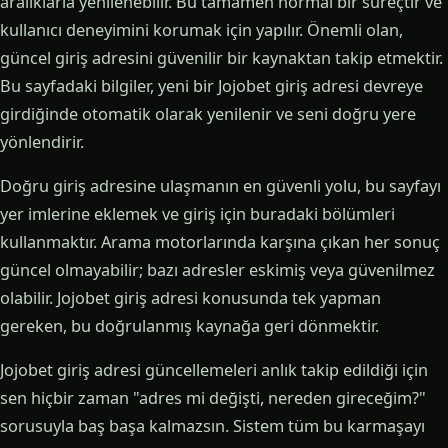
aralıklarla yenilenebilir. Bu tamamen normal bir süreçtir ve
kullanıcı deneyimini korumak için yapılır. Önemli olan,
güncel giriş adresini güvenilir bir kaynaktan takip etmektir.
Bu sayfadaki bilgiler, yeni bir Jojobet giriş adresi devreye
girdiğinde otomatik olarak yenilenir ve seni doğru yere
yönlendirir.
Doğru giriş adresine ulaşmanın en güvenli yolu, bu sayfayı
yer imlerine eklemek ve giriş için buradaki bölümleri
kullanmaktır. Arama motorlarında karşına çıkan her sonuç
güncel olmayabilir; bazı adresler eskimiş veya güvenilmez
olabilir. Jojobet giriş adresi konusunda tek yapman
gereken, bu doğrulanmış kaynağa geri dönmektir.
Jojobet giriş adresi güncellemeleri anlık takip edildiği için
sen hiçbir zaman "adres mi değişti, nereden gireceğim?"
sorusuyla baş başa kalmazsın. Sistem tüm bu karmaşayı