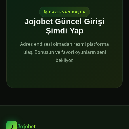
🚀 HAZIRSAN BAŞLA
Jojobet Güncel Girişi
Şimdi Yap
Adres endişesi olmadan resmi platforma
ulaş. Bonusun ve favori oyunların seni
bekliyor.
Jojobet
J