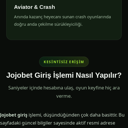
Aviator & Crash
Anında kazanç heyecanı sunan crash oyunlarında
doğru anda çekilme sürükleyiciliği.
KESINTISIZ ERIŞIM
Jojobet Giriş İşlemi Nasıl Yapılır?
Saniyeler içinde hesabına ulaş, oyun keyfine hiç ara
verme.
Jojobet giriş
işlemi, düşündüğünden çok daha basittir. Bu
sayfadaki güncel bilgiler sayesinde aktif resmi adrese