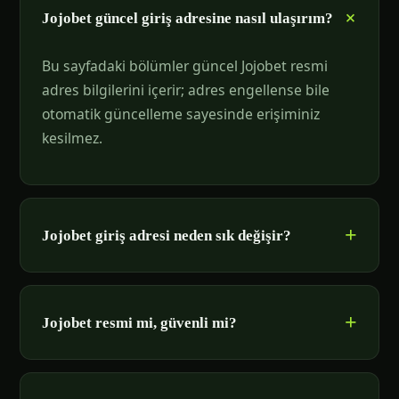
Jojobet güncel giriş adresine nasıl ulaşırım?
Bu sayfadaki bölümler güncel Jojobet resmi
adres bilgilerini içerir; adres engellense bile
otomatik güncelleme sayesinde erişiminiz
kesilmez.
Jojobet giriş adresi neden sık değişir?
Jojobet resmi mi, güvenli mi?