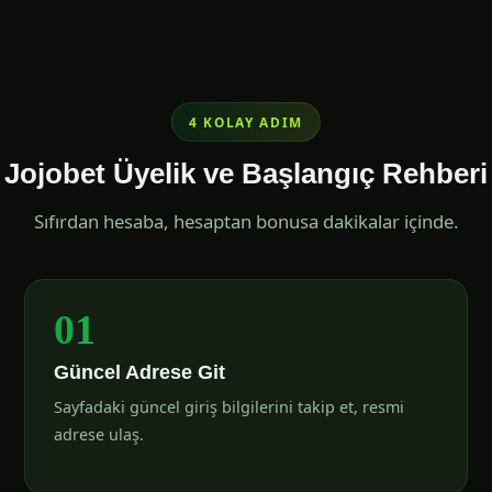
4 KOLAY ADIM
Jojobet Üyelik ve Başlangıç Rehberi
Sıfırdan hesaba, hesaptan bonusa dakikalar içinde.
01
Güncel Adrese Git
Sayfadaki güncel giriş bilgilerini takip et, resmi
adrese ulaş.