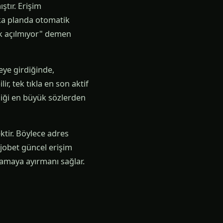
ştır. Erişim
ka planda otomatik
tık açılmıyor" demen
eye girdiğinde,
r, tek tıkla en son aktif
rdiği en büyük sözlerden
ktir. Böylece adres
ojobet güncel erişim
amaya ayırmanı sağlar.