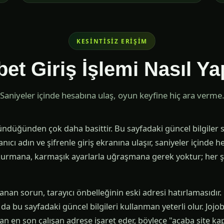
KESINTISIZ ERIŞIM
bet Giriş İşlemi Nasıl Yap
Saniyeler içinde hesabına ulaş, oyun keyfine hiç ara verme
ündüğünden çok daha basittir. Bu sayfadaki güncel bilgiler 
anıcı adın ve şifrenle giriş ekranına ulaşır, saniyeler içinde 
 kurmana, karmaşık ayarlarla uğraşmana gerek yoktur; her ş
şanan sorun, tarayıcı önbelleğinin eski adresi hatırlamasıdı
a bu sayfadaki güncel bilgileri kullanman yeterli olur. Jojobe
man en son çalışan adrese işaret eder, böylece "acaba site ka