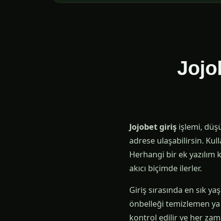
Jojo
Jojobet giriş
işlemi, düş
adrese ulaşabilirsin. Kull
Herhangi bir ek yazılım
akıcı biçimde ilerler.
Giriş sırasında en sık ya
önbelleği temizlemen ya d
kontrol edilir ve her za