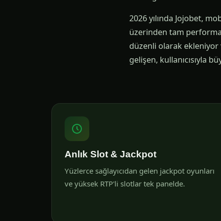
2026 yılında Jojobet, m
üzerinden tam performans
düzenli olarak ekleniyor 
gelişen, kullanıcısıyla 
Anlık Slot & Jackpot
Yüzlerce sağlayıcıdan gelen jackpot oyunları
ve yüksek RTP'li slotlar tek panelde.