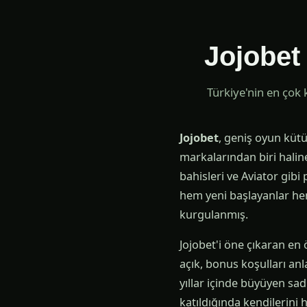
Jojobet
Türkiye'nin en çok
Jojobet
, geniş oyun kütü
markalarından biri halin
bahisleri ve Aviator gib
hem yeni başlayanlar hem
kurgulanmış.
Jojobet'i öne çıkaran en ö
açık, bonus koşulları anl
yıllar içinde büyüyen sad
katıldığında kendilerini 