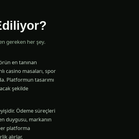
diliyor?
en gereken her şey.
ktörün en tanınan
nlı casino masaları, spor
mda. Platformun tasarımı
acak şekilde
eyişidir. Ödeme süreçleri
güven duygusu, markanın
eler platforma
ik alırlar.