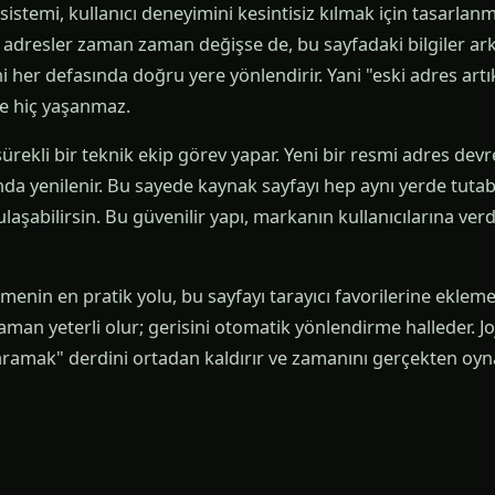
sistemi, kullanıcı deneyimini kesintisiz kılmak için tasarlanmı
 adresler zaman zaman değişse de, bu sayfadaki bilgiler ar
ni her defasında doğru yere yönlendirir. Yani "eski adres ar
e hiç yaşanmaz.
sürekli bir teknik ekip görev yapar. Yeni bir resmi adres devr
a yenilenir. Bu sayede kaynak sayfayı hep aynı yerde tutabili
laşabilirsin. Bu güvenilir yapı, markanın kullanıcılarına ve
enin en pratik yolu, bu sayfayı tarayıcı favorilerine ekleme
laman yeterli olur; gerisini otomatik yönlendirme halleder. J
aramak" derdini ortadan kaldırır ve zamanını gerçekten oyn