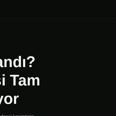
andı?
i Tam
yor