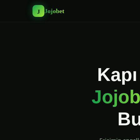
Jojobet
J
Kapı
Jojob
Bu