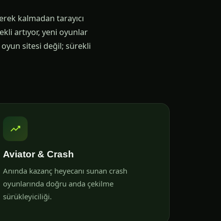
erek kalmadan tarayıcı
li artıyor, yeni oyunlar
oyun sitesi değil; sürekli
Aviator & Crash
Anında kazanç heyecanı sunan crash
oyunlarında doğru anda çekilme
sürükleyiciliği.