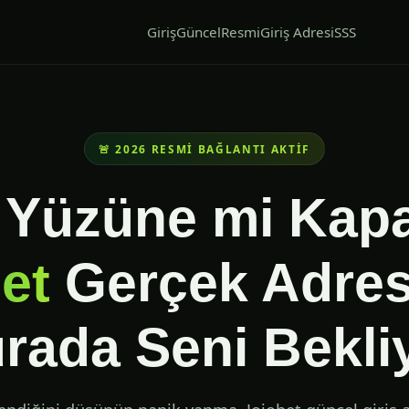
Giriş
Güncel
Resmi
Giriş Adresi
SSS
🚨 2026 RESMI BAĞLANTI AKTIF
 Yüzüne mi Kap
et
Gerçek Adres
rada Seni Bekli