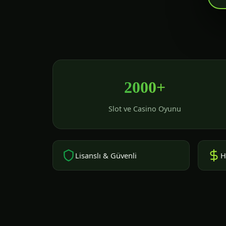
2000+
Slot ve Casino Oyunu
Lisanslı & Güvenli
H