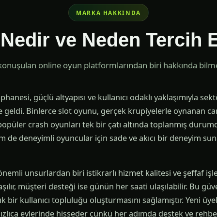
MARKA HAKKINDA
 Nedir ve Neden Tercih E
 konuşulan online oyun platformlarından biri hakkında bilm
phanesi, güçlü altyapısı ve kullanıcı odaklı yaklaşımıyla se
e geldi. Binlerce slot oyunu, gerçek krupiyelerle oynanan ca
i popüler crash oyunları tek bir çatı altında toplanmış duru
 de deneyimli oyuncular için sade ve akıcı bir deneyim sun
nemli unsurlardan biri istikrarlı hizmet kalitesi ve şeffaf işl
aşılır, müşteri desteği ise günün her saati ulaşılabilir. Bu 
ık bir kullanıcı topluluğu oluşturmasını sağlamıştır. Yeni üy
hızlıca evlerinde hisseder çünkü her adımda destek ve rehberl