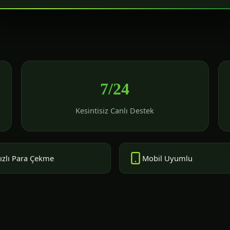
7/24
Kesintisiz Canlı Destek
ızlı Para Çekme
Mobil Uyumlu