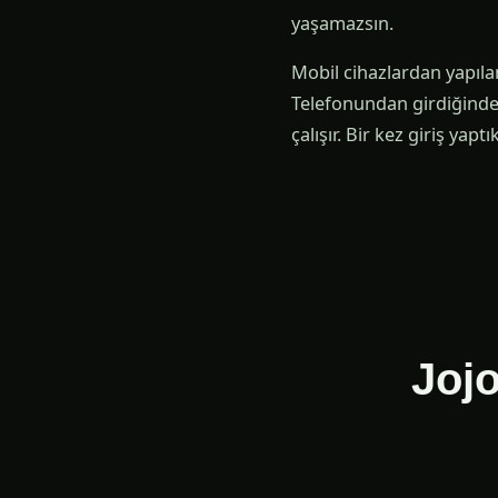
yaşamazsın.
Mobil cihazlardan yapılan
Telefonundan girdiğinde
çalışır. Bir kez giriş yap
Jojo