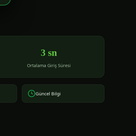
3 sn
Ortalama Giriş Süresi
Güncel Bilgi