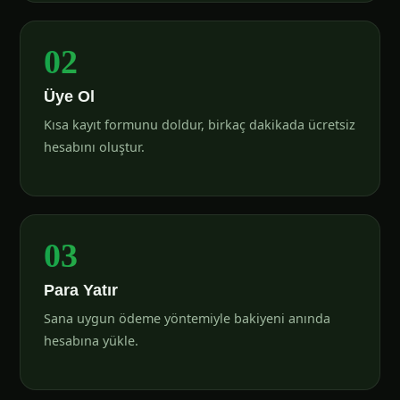
02
Üye Ol
Kısa kayıt formunu doldur, birkaç dakikada ücretsiz
hesabını oluştur.
03
Para Yatır
Sana uygun ödeme yöntemiyle bakiyeni anında
hesabına yükle.