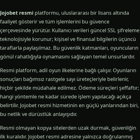
Jojobet resmi
platformu, uluslararası bir lisans altında
faaliyet gösterir ve tüm işlemlerini bu güvence
çerçevesinde yürütür. Kullanıcı verileri güncel SSL şifreleme
teknolojisiyle korunur; kişisel ve finansal bilgilerin üçüncü
taraflarla paylaşılmaz. Bu güvenlik katmanları, oyuncuların
gönül rahatlığıyla oynamasını sağlayan temel unsurlardır.
Resmi platform, adil oyun ilkelerine bağlı çalışır. Oyunların
sonuçları bağımsız rastgele sayı üreteçleriyle belirlenir,
hiçbir şekilde müdahale edilmez. Ödeme süreçleri şeffaftır;
hangi yöntemle ne kadar sürede işlem yapılacağı açıkça
belirtilir. Jojobet resmi hizmetinin en güçlü yanlarından biri,
bu netlik ve dürüstlük anlayışıdır.
Resmi olmayan kopya sitelerden uzak durmak, güvenliğin
ilk kuralıdır. Jojobet resmi adresine yalnızca doğrulanmış