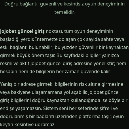
Doğru bağlantı, güvenli ve kesintisiz oyun deneyiminin
temelidir.
Jojobet güncel giriş
noktası, tüm oyun deneyiminin
başladığı yerdir. İnternette dolaşan çok sayıda sahte veya
eski bağlantı bulunabilir; bu yüzden güvenilir bir kaynaktan
girmek büyük önem taşır. Bu sayfadaki bilgiler yalnızca
resmi ve aktif Jojobet güncel giriş adresine yöneliktir; hem
hesabın hem de bilgilerin her zaman güvende kalır.
Yanlış bir adrese girmek, bilgilerinin risk altına girmesine
veya bakiyene ulaşamamana yol açabilir. Jojobet güncel
giriş bilgilerini doğru kaynaktan kullandığında ise böyle bir
endişe yaşamazsın. Sistem seni her seferinde şifreli ve
doğrulanmış bir bağlantı üzerinden platforma taşır, oyun
keyfin kesintiye uğramaz.