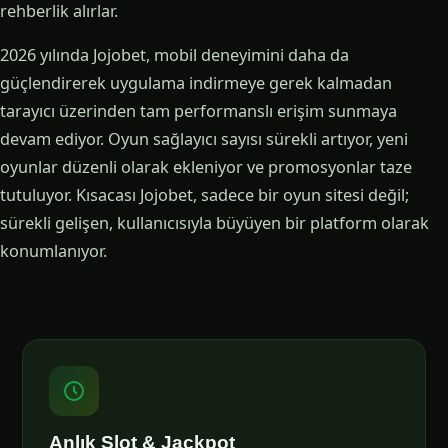
rehberlik alırlar.
2026 yılında Jojobet, mobil deneyimini daha da
güçlendirerek uygulama indirmeye gerek kalmadan
tarayıcı üzerinden tam performanslı erişim sunmaya
devam ediyor. Oyun sağlayıcı sayısı sürekli artıyor, yeni
oyunlar düzenli olarak ekleniyor ve promosyonlar taze
tutuluyor. Kısacası Jojobet, sadece bir oyun sitesi değil;
sürekli gelişen, kullanıcısıyla büyüyen bir platform olarak
konumlanıyor.
Anlık Slot & Jackpot