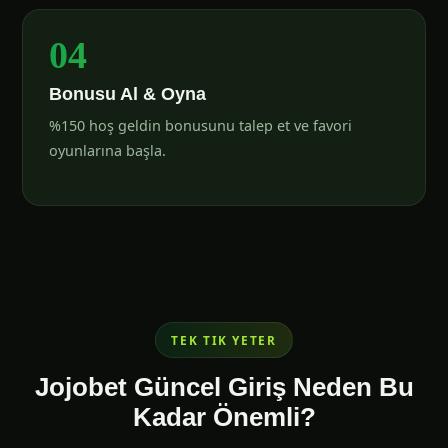
04
Bonusu Al & Oyna
%150 hoş geldin bonusunu talep et ve favori
oyunlarına başla.
TEK TIK YETER
Jojobet Güncel Giriş Neden Bu
Kadar Önemli?