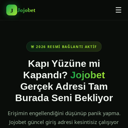
☰
Jojobet
J
🚨 2026 RESMI BAĞLANTI AKTIF
Kapı Yüzüne mi
Kapandı?
Jojobet
Gerçek Adresi Tam
Burada Seni Bekliyor
Erişimin engellendiğini düşünüp panik yapma.
Jojobet güncel giriş adresi kesintisiz çalışıyor