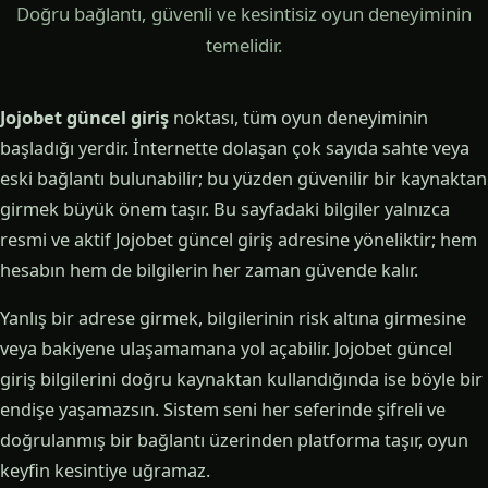
Doğru bağlantı, güvenli ve kesintisiz oyun deneyiminin
temelidir.
Jojobet güncel giriş
noktası, tüm oyun deneyiminin
başladığı yerdir. İnternette dolaşan çok sayıda sahte veya
eski bağlantı bulunabilir; bu yüzden güvenilir bir kaynaktan
girmek büyük önem taşır. Bu sayfadaki bilgiler yalnızca
resmi ve aktif Jojobet güncel giriş adresine yöneliktir; hem
hesabın hem de bilgilerin her zaman güvende kalır.
Yanlış bir adrese girmek, bilgilerinin risk altına girmesine
veya bakiyene ulaşamamana yol açabilir. Jojobet güncel
giriş bilgilerini doğru kaynaktan kullandığında ise böyle bir
endişe yaşamazsın. Sistem seni her seferinde şifreli ve
doğrulanmış bir bağlantı üzerinden platforma taşır, oyun
keyfin kesintiye uğramaz.