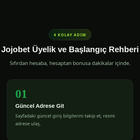
4 KOLAY ADIM
Jojobet Üyelik ve Başlangıç Rehberi
Sıfırdan hesaba, hesaptan bonusa dakikalar içinde.
01
Güncel Adrese Git
Sayfadaki güncel giriş bilgilerini takip et, resmi
adrese ulaş.