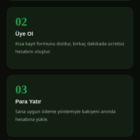
02
Üye Ol
Kısa kayıt formunu doldur, birkaç dakikada ücretsiz
hesabını oluştur.
03
Para Yatır
Sana uygun ödeme yöntemiyle bakiyeni anında
hesabına yükle.