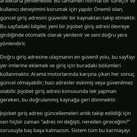
aralıklarla yenilenebilir. Bu tamamen normal bir süreçtir ve
kullanıcı deneyimini korumak için yapılır. Önemli olan,
güncel giriş adresini güvenilir bir kaynaktan takip etmektir.
Bu sayfadaki bilgiler, yeni bir Jojobet giriş adresi devreye
girdiğinde otomatik olarak yenilenir ve seni doğru yere
yönlendirir.
Doğru giriş adresine ulaşmanın en güvenli yolu, bu sayfayı
yer imlerine eklemek ve giriş için buradaki bölümleri
kullanmaktır. Arama motorlarında karşına çıkan her sonuç
güncel olmayabilir; bazı adresler eskimiş veya güvenilmez
olabilir. Jojobet giriş adresi konusunda tek yapman
gereken, bu doğrulanmış kaynağa geri dönmektir.
Jojobet giriş adresi güncellemeleri anlık takip edildiği için
sen hiçbir zaman "adres mi değişti, nereden gireceğim?"
sorusuyla baş başa kalmazsın. Sistem tüm bu karmaşayı