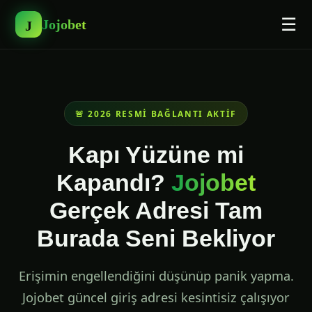
☰
Jojobet
J
🚨 2026 RESMI BAĞLANTI AKTIF
Kapı Yüzüne mi
Kapandı?
Jojobet
Gerçek Adresi Tam
Burada Seni Bekliyor
Erişimin engellendiğini düşünüp panik yapma.
Jojobet güncel giriş adresi kesintisiz çalışıyor