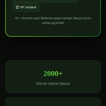
🏆 VIP Sadakat
18+ • Sorumlu oyun ilkelerine uygun oynayın. Bonus çevrim
şartları geçerlidir.
2000+
Slot ve Casino Oyunu