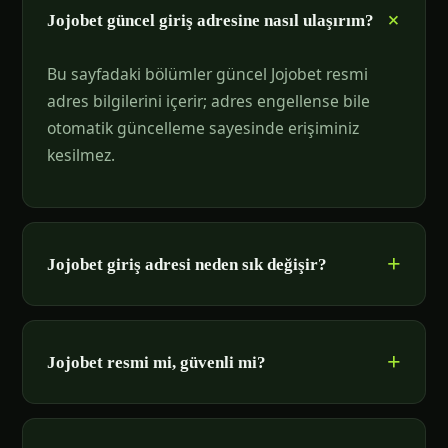
Jojobet güncel giriş adresine nasıl ulaşırım?
Bu sayfadaki bölümler güncel Jojobet resmi
adres bilgilerini içerir; adres engellense bile
otomatik güncelleme sayesinde erişiminiz
kesilmez.
Jojobet giriş adresi neden sık değişir?
Jojobet resmi mi, güvenli mi?