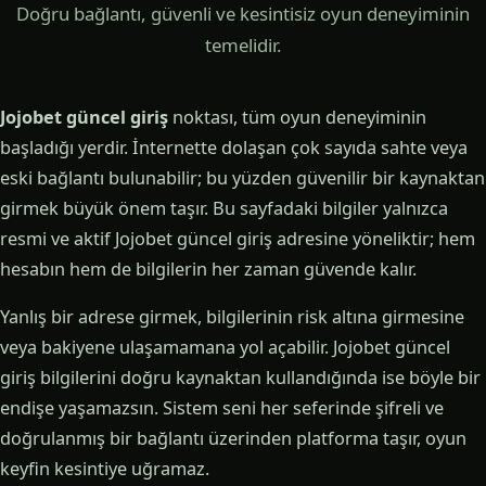
Doğru bağlantı, güvenli ve kesintisiz oyun deneyiminin
temelidir.
Jojobet güncel giriş
noktası, tüm oyun deneyiminin
başladığı yerdir. İnternette dolaşan çok sayıda sahte veya
eski bağlantı bulunabilir; bu yüzden güvenilir bir kaynaktan
girmek büyük önem taşır. Bu sayfadaki bilgiler yalnızca
resmi ve aktif Jojobet güncel giriş adresine yöneliktir; hem
hesabın hem de bilgilerin her zaman güvende kalır.
Yanlış bir adrese girmek, bilgilerinin risk altına girmesine
veya bakiyene ulaşamamana yol açabilir. Jojobet güncel
giriş bilgilerini doğru kaynaktan kullandığında ise böyle bir
endişe yaşamazsın. Sistem seni her seferinde şifreli ve
doğrulanmış bir bağlantı üzerinden platforma taşır, oyun
keyfin kesintiye uğramaz.