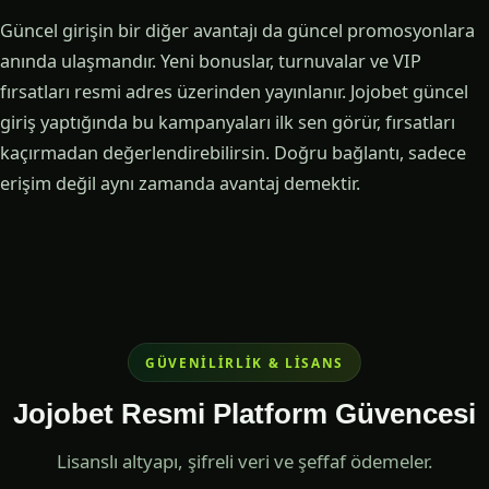
Güncel girişin bir diğer avantajı da güncel promosyonlara
anında ulaşmandır. Yeni bonuslar, turnuvalar ve VIP
fırsatları resmi adres üzerinden yayınlanır. Jojobet güncel
giriş yaptığında bu kampanyaları ilk sen görür, fırsatları
kaçırmadan değerlendirebilirsin. Doğru bağlantı, sadece
erişim değil aynı zamanda avantaj demektir.
GÜVENILIRLIK & LISANS
Jojobet Resmi Platform Güvencesi
Lisanslı altyapı, şifreli veri ve şeffaf ödemeler.