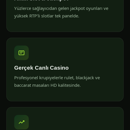
Yüzlerce sağlayıcıdan gelen jackpot oyunları ve
yüksek RTP'li slotlar tek panelde.
Gerçek Canlı Casino
Profesyonel krupiyelerle rulet, blackjack ve
baccarat masaları HD kalitesinde.