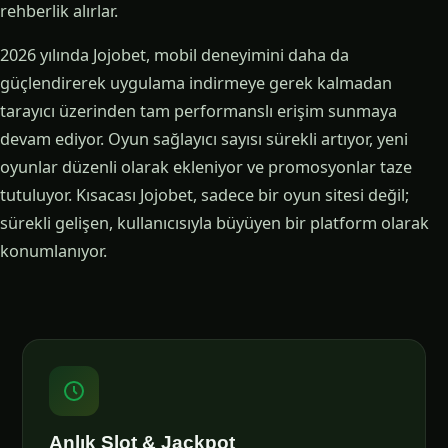
rehberlik alırlar.
2026 yılında Jojobet, mobil deneyimini daha da
güçlendirerek uygulama indirmeye gerek kalmadan
tarayıcı üzerinden tam performanslı erişim sunmaya
devam ediyor. Oyun sağlayıcı sayısı sürekli artıyor, yeni
oyunlar düzenli olarak ekleniyor ve promosyonlar taze
tutuluyor. Kısacası Jojobet, sadece bir oyun sitesi değil;
sürekli gelişen, kullanıcısıyla büyüyen bir platform olarak
konumlanıyor.
Anlık Slot & Jackpot