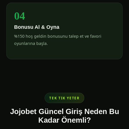
04
Bonusu Al & Oyna
%150 hoş geldin bonusunu talep et ve favori
oyunlarına başla.
TEK TIK YETER
Jojobet Güncel Giriş Neden Bu
Kadar Önemli?