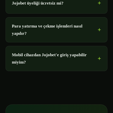
Jojobet üyeliği ücretsiz mi?
Para yatırma ve çekme işlemleri nasıl
yapılır?
Mobil cihazdan Jojobet'e giriş yapabilir
miyim?