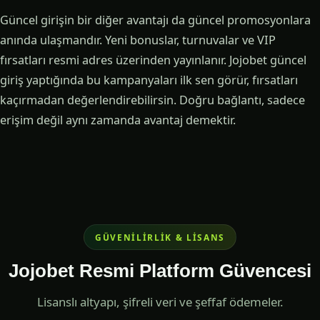
Güncel girişin bir diğer avantajı da güncel promosyonlara
anında ulaşmandır. Yeni bonuslar, turnuvalar ve VIP
fırsatları resmi adres üzerinden yayınlanır. Jojobet güncel
giriş yaptığında bu kampanyaları ilk sen görür, fırsatları
kaçırmadan değerlendirebilirsin. Doğru bağlantı, sadece
erişim değil aynı zamanda avantaj demektir.
GÜVENILIRLIK & LISANS
Jojobet Resmi Platform Güvencesi
Lisanslı altyapı, şifreli veri ve şeffaf ödemeler.