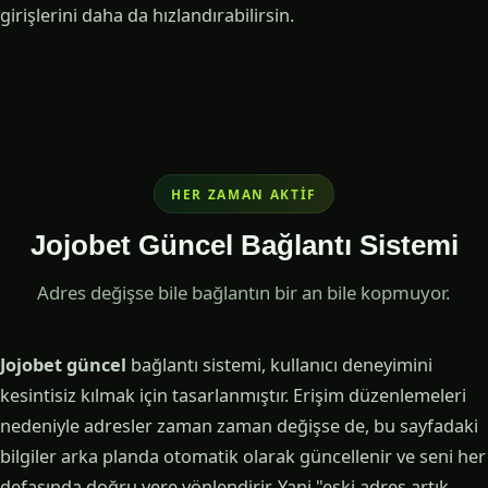
girişlerini daha da hızlandırabilirsin.
HER ZAMAN AKTIF
Jojobet Güncel Bağlantı Sistemi
Adres değişse bile bağlantın bir an bile kopmuyor.
Jojobet güncel
bağlantı sistemi, kullanıcı deneyimini
kesintisiz kılmak için tasarlanmıştır. Erişim düzenlemeleri
nedeniyle adresler zaman zaman değişse de, bu sayfadaki
bilgiler arka planda otomatik olarak güncellenir ve seni her
defasında doğru yere yönlendirir. Yani "eski adres artık