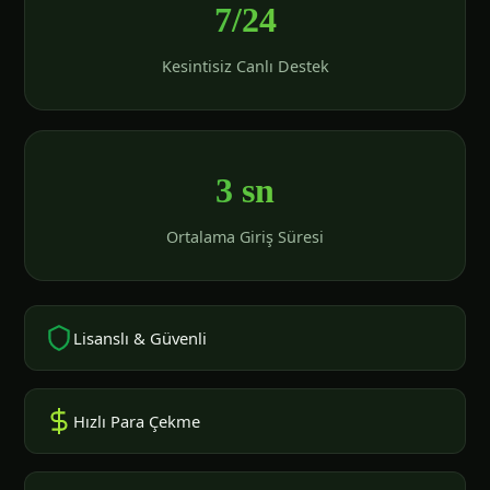
7/24
Kesintisiz Canlı Destek
3 sn
Ortalama Giriş Süresi
Lisanslı & Güvenli
Hızlı Para Çekme