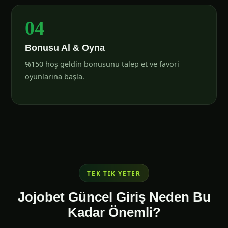
04
Bonusu Al & Oyna
%150 hoş geldin bonusunu talep et ve favori
oyunlarına başla.
TEK TIK YETER
Jojobet Güncel Giriş Neden Bu
Kadar Önemli?