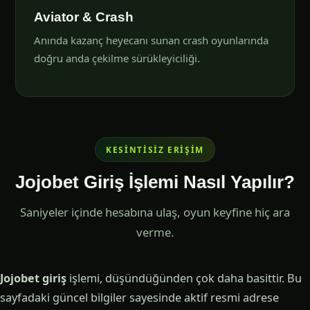
Aviator & Crash
Anında kazanç heyecanı sunan crash oyunlarında
doğru anda çekilme sürükleyiciliği.
KESINTISIZ ERIŞIM
Jojobet Giriş İşlemi Nasıl Yapılır?
Saniyeler içinde hesabına ulaş, oyun keyfine hiç ara
verme.
Jojobet giriş
işlemi, düşündüğünden çok daha basittir. Bu
sayfadaki güncel bilgiler sayesinde aktif resmi adrese