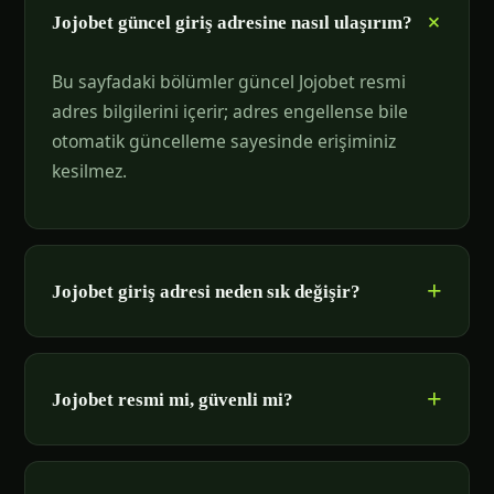
Jojobet güncel giriş adresine nasıl ulaşırım?
Bu sayfadaki bölümler güncel Jojobet resmi
adres bilgilerini içerir; adres engellense bile
otomatik güncelleme sayesinde erişiminiz
kesilmez.
Jojobet giriş adresi neden sık değişir?
Jojobet resmi mi, güvenli mi?