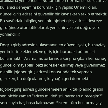
aralıklarla yenilenebilir. Bu tamamen normal bir süreçtir ve
kullanıcı deneyimini korumak için yapılır. Önemli olan,
güncel giriş adresini güvenilir bir kaynaktan takip etmektir.
Bu sayfadaki bilgiler, yeni bir Jojobet giriş adresi devreye
girdiğinde otomatik olarak yenilenir ve seni doğru yere
yönlendirir.
Doğru giriş adresine ulaşmanın en güvenli yolu, bu sayfayı
yer imlerine eklemek ve giriş için buradaki bölümleri
kullanmaktır. Arama motorlarında karşına çıkan her sonuç
güncel olmayabilir; bazı adresler eskimiş veya güvenilmez
olabilir. Jojobet giriş adresi konusunda tek yapman
gereken, bu doğrulanmış kaynağa geri dönmektir.
Jojobet giriş adresi güncellemeleri anlık takip edildiği için
sen hiçbir zaman "adres mi değişti, nereden gireceğim?"
sorusuyla baş başa kalmazsın. Sistem tüm bu karmaşayı