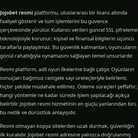
Jojobet resmi
platformu, uluslararası bir lisans altında
faaliyet gösterir ve tüm işlemlerini bu güvence
çerçevesinde yürütür. Kullanıcı verileri güncel SSL şifreleme
teknolojisiyle korunur; kişisel ve finansal bilgilerin üçüncü
taraflarla paylaşılmaz. Bu güvenlik katmanları, oyuncuların
gönül rahatlığıyla oynamasını sağlayan temel unsurlardır.
Resmi platform, adil oyun ilkelerine bağlı çalışır. Oyunların
sonuçları bağımsız rastgele sayı üreteçleriyle belirlenir,
hiçbir şekilde müdahale edilmez. Ödeme süreçleri şeffaftır;
hangi yöntemle ne kadar sürede işlem yapılacağı açıkça
belirtilir. Jojobet resmi hizmetinin en güçlü yanlarından biri,
bu netlik ve dürüstlük anlayışıdır.
Resmi olmayan kopya sitelerden uzak durmak, güvenliğin
ilk kuralıdır. Jojobet resmi adresine yalnızca doğrulanmış