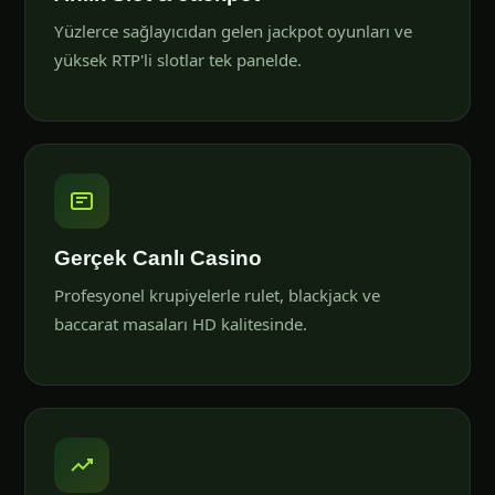
Yüzlerce sağlayıcıdan gelen jackpot oyunları ve
yüksek RTP'li slotlar tek panelde.
Gerçek Canlı Casino
Profesyonel krupiyelerle rulet, blackjack ve
baccarat masaları HD kalitesinde.