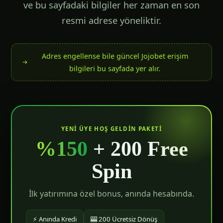
ve bu sayfadaki bilgiler her zaman en son
resmi adrese yöneliktir.
Adres engellense bile güncel Jojobet erişim
bilgileri bu sayfada yer alır.
YENI ÜYE HOŞ GELDIN PAKETI
%150
+ 200 Free
Spin
İlk yatırımına özel bonus, anında hesabında.
⚡ Anında Kredi
🎰 200 Ücretsiz Dönüş