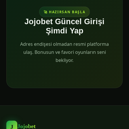
🚀 HAZIRSAN BAŞLA
Jojobet Güncel Girişi
Şimdi Yap
Adres endişesi olmadan resmi platforma
ulaş. Bonusun ve favori oyunların seni
bekliyor.
Jojobet
J