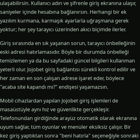
ulaşabilirsin. Kullanıcı adın ve şifrenle giriş ekranına ulaşır,
saniyeler içinde hesabına bağlanırsın. Herhangi bir ek
yazılım kurmana, karmaşık ayarlarla uğraşmana gerek
yoktur; her şey tarayıcı üzerinden akıcı biçimde ilerler.
Giriş sırasında en sık yaşanan sorun, tarayıcı önbelleğinin
eski adresi hatırlamasıdır. Böyle bir durumda önbelleği
temizlemen ya da bu sayfadaki güncel bilgileri kullanman
yeterli olur. Jojobet giriş bağlantısı sürekli kontrol edilir ve
her zaman en son çalışan adrese işaret eder, böylece
"acaba site kapandı mı?" endişesi yaşamazsın.
Mobil cihazlardan yapılan Jojobet giriş işlemleri de
masaüstüyle aynı hız ve güvenlikte gerçekleşir.
Telefonundan girdiğinde arayüz otomatik olarak ekranına
uyum sağlar, tüm oyunlar ve menüler eksiksiz çalışır. Bir
kez giriş yaptıktan sonra "beni hatırla" seçeneğiyle sonraki