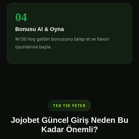
04
Bonusu Al & Oyna
%150 hoş geldin bonusunu talep et ve favori
oyunlarına başla.
TEK TIK YETER
Jojobet Güncel Giriş Neden Bu
Kadar Önemli?