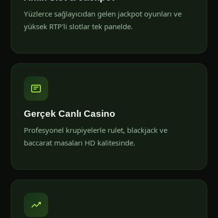
Yüzlerce sağlayıcıdan gelen jackpot oyunları ve
yüksek RTP'li slotlar tek panelde.
Gerçek Canlı Casino
Profesyonel krupiyelerle rulet, blackjack ve
baccarat masaları HD kalitesinde.