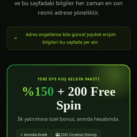
ve bu sayfadaki bilgiler her zaman en son
resmi adrese yöneliktir.
Adres engellense bile güncel Jojobet erişim
bilgileri bu sayfada yer alır.
YENI ÜYE HOŞ GELDIN PAKETI
%150
+ 200 Free
Spin
İlk yatırımına özel bonus, anında hesabında.
⚡ Anında Kredi
🎰 200 Ücretsiz Dönüş