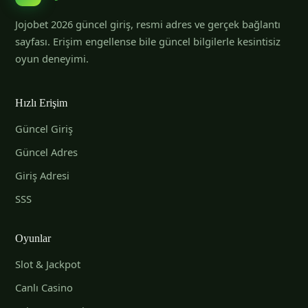
Jojobet 2026 güncel giriş, resmi adres ve gerçek bağlantı
sayfası. Erişim engellense bile güncel bilgilerle kesintisiz
oyun deneyimi.
Hızlı Erişim
Güncel Giriş
Güncel Adres
Giriş Adresi
SSS
Oyunlar
Slot & Jackpot
Canlı Casino