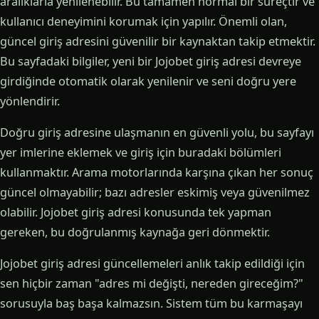
aralıklarla yenilenebilir. Bu tamamen normal bir süreçtir ve
kullanıcı deneyimini korumak için yapılır. Önemli olan,
güncel giriş adresini güvenilir bir kaynaktan takip etmektir.
Bu sayfadaki bilgiler, yeni bir Jojobet giriş adresi devreye
girdiğinde otomatik olarak yenilenir ve seni doğru yere
yönlendirir.
Doğru giriş adresine ulaşmanın en güvenli yolu, bu sayfayı
yer imlerine eklemek ve giriş için buradaki bölümleri
kullanmaktır. Arama motorlarında karşına çıkan her sonuç
güncel olmayabilir; bazı adresler eskimiş veya güvenilmez
olabilir. Jojobet giriş adresi konusunda tek yapman
gereken, bu doğrulanmış kaynağa geri dönmektir.
Jojobet giriş adresi güncellemeleri anlık takip edildiği için
sen hiçbir zaman "adres mi değişti, nereden gireceğim?"
sorusuyla baş başa kalmazsın. Sistem tüm bu karmaşayı