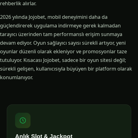
rehberlik alırlar.
2026 yılında Jojobet, mobil deneyimini daha da
güçlendirerek uygulama indirmeye gerek kalmadan
tarayıcı üzerinden tam performanslı erişim sunmaya
devam ediyor. Oyun sağlayıcı sayısı sürekli artıyor, yeni
oyunlar düzenli olarak ekleniyor ve promosyonlar taze
tutuluyor. Kısacası Jojobet, sadece bir oyun sitesi değil;
sürekli gelişen, kullanıcısıyla büyüyen bir platform olarak
konumlanıyor.
Anlık Slot & Jackpot