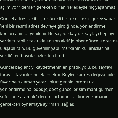
açılmıyor" demen gereken bir an neredeyse hiç yaşanmaz.
Güncel adres takibi için sürekli bir teknik ekip görev yapar.
Yeni bir resmi adres devreye girdiğinde, yönlendirme
kodları anında yenilenir. Bu sayede kaynak sayfayı hep aynı
yerde tutabilir, tek tıkla en son aktif Jojobet güncel adresine
ulaşabilirsin. Bu güvenilir yapı, markanın kullanıcılarına
verdiği en büyük sözlerden biridir.
Güncel bağlantıyı kaydetmenin en pratik yolu, bu sayfayı
tarayıcı favorilerine eklemektir. Böylece adres değişse bile
favorine tıklaman yeterli olur; gerisini otomatik
yönlendirme halleder. Jojobet güncel erişim mantığı, "her
seferinde aramak" derdini ortadan kaldırır ve zamanını
gerçekten oynamaya ayırmanı sağlar.