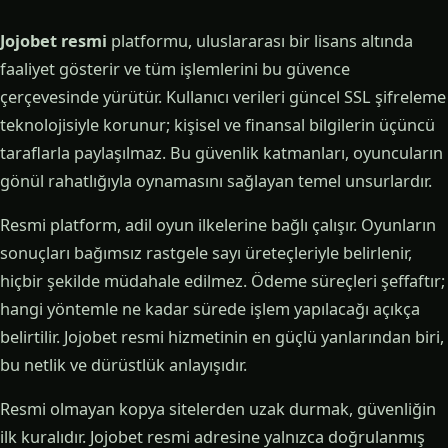
Jojobet resmi
platformu, uluslararası bir lisans altında
faaliyet gösterir ve tüm işlemlerini bu güvence
çerçevesinde yürütür. Kullanıcı verileri güncel SSL şifreleme
teknolojisiyle korunur; kişisel ve finansal bilgilerin üçüncü
taraflarla paylaşılmaz. Bu güvenlik katmanları, oyuncuların
gönül rahatlığıyla oynamasını sağlayan temel unsurlardır.
Resmi platform, adil oyun ilkelerine bağlı çalışır. Oyunların
sonuçları bağımsız rastgele sayı üreteçleriyle belirlenir,
hiçbir şekilde müdahale edilmez. Ödeme süreçleri şeffaftır;
hangi yöntemle ne kadar sürede işlem yapılacağı açıkça
belirtilir. Jojobet resmi hizmetinin en güçlü yanlarından biri,
bu netlik ve dürüstlük anlayışıdır.
Resmi olmayan kopya sitelerden uzak durmak, güvenliğin
ilk kuralıdır. Jojobet resmi adresine yalnızca doğrulanmış