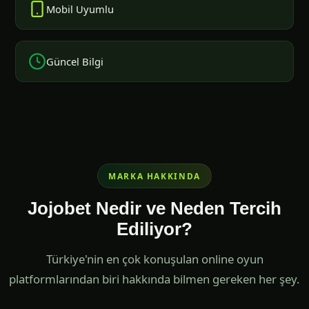
Mobil Uyumlu
Güncel Bilgi
MARKA HAKKINDA
Jojobet Nedir ve Neden Tercih
Ediliyor?
Türkiye'nin en çok konuşulan online oyun
platformlarından biri hakkında bilmen gereken her şey.