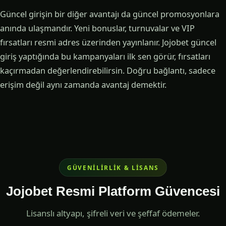
Güncel girişin bir diğer avantajı da güncel promosyonlara
anında ulaşmandır. Yeni bonuslar, turnuvalar ve VIP
fırsatları resmi adres üzerinden yayınlanır. Jojobet güncel
giriş yaptığında bu kampanyaları ilk sen görür, fırsatları
kaçırmadan değerlendirebilirsin. Doğru bağlantı, sadece
erişim değil aynı zamanda avantaj demektir.
GÜVENILIRLIK & LISANS
Jojobet Resmi Platform Güvencesi
Lisanslı altyapı, şifreli veri ve şeffaf ödemeler.