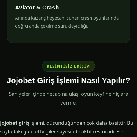
Aviator & Crash
Anında kazanç heyecanı sunan crash oyunlarında
doğru anda çekilme sürükleyiciliği.
KESINTISIZ ERIŞIM
Jojobet Giriş İşlemi Nasıl Yapılır?
Saniyeler içinde hesabına ulaş, oyun keyfine hiç ara
verme.
Jojobet giriş
işlemi, düşündüğünden çok daha basittir. Bu
sayfadaki güncel bilgiler sayesinde aktif resmi adrese