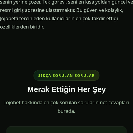
senin yerine çözer. Tek görevi, seni en kısa yoldan güncel ve
resmi giriş adresine ulaştırmaktır. Bu güven ve kolaylık,
Jojobet'i tercih eden kullanıcıların en çok takdir ettiği
özelliklerden biridir.
SIKÇA SORULAN SORULAR
Merak Ettiğin Her Şey
Jojobet hakkında en çok sorulan soruların net cevapları
burada.