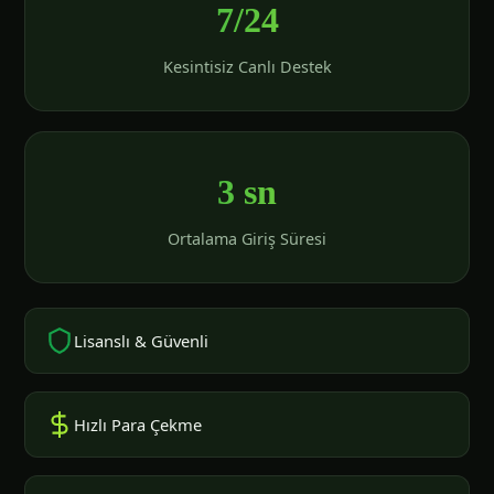
7/24
Kesintisiz Canlı Destek
3 sn
Ortalama Giriş Süresi
Lisanslı & Güvenli
Hızlı Para Çekme