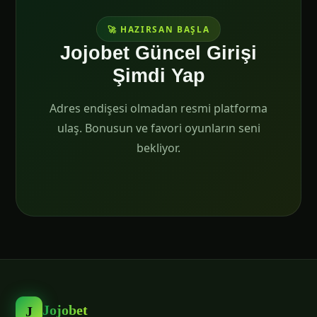
🚀 HAZIRSAN BAŞLA
Jojobet Güncel Girişi
Şimdi Yap
Adres endişesi olmadan resmi platforma
ulaş. Bonusun ve favori oyunların seni
bekliyor.
Jojobet
J