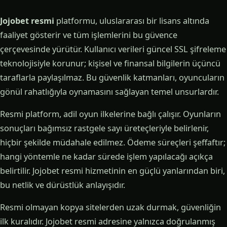
Jojobet resmi
platformu, uluslararası bir lisans altında
faaliyet gösterir ve tüm işlemlerini bu güvence
çerçevesinde yürütür. Kullanıcı verileri güncel SSL şifreleme
teknolojisiyle korunur; kişisel ve finansal bilgilerin üçüncü
taraflarla paylaşılmaz. Bu güvenlik katmanları, oyuncuların
gönül rahatlığıyla oynamasını sağlayan temel unsurlardır.
Resmi platform, adil oyun ilkelerine bağlı çalışır. Oyunların
sonuçları bağımsız rastgele sayı üreteçleriyle belirlenir,
hiçbir şekilde müdahale edilmez. Ödeme süreçleri şeffaftır;
hangi yöntemle ne kadar sürede işlem yapılacağı açıkça
belirtilir. Jojobet resmi hizmetinin en güçlü yanlarından biri,
bu netlik ve dürüstlük anlayışıdır.
Resmi olmayan kopya sitelerden uzak durmak, güvenliğin
ilk kuralıdır. Jojobet resmi adresine yalnızca doğrulanmış