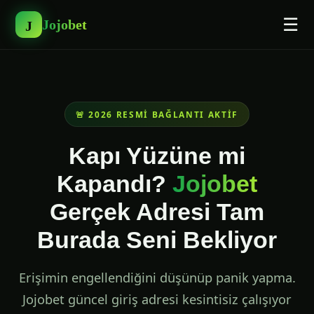
☰
Jojobet
J
🚨 2026 RESMI BAĞLANTI AKTIF
Kapı Yüzüne mi
Kapandı?
Jojobet
Gerçek Adresi Tam
Burada Seni Bekliyor
Erişimin engellendiğini düşünüp panik yapma.
Jojobet güncel giriş adresi kesintisiz çalışıyor