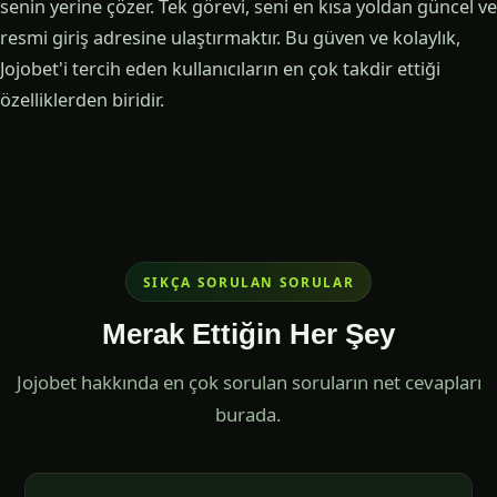
senin yerine çözer. Tek görevi, seni en kısa yoldan güncel ve
resmi giriş adresine ulaştırmaktır. Bu güven ve kolaylık,
Jojobet'i tercih eden kullanıcıların en çok takdir ettiği
özelliklerden biridir.
SIKÇA SORULAN SORULAR
Merak Ettiğin Her Şey
Jojobet hakkında en çok sorulan soruların net cevapları
burada.