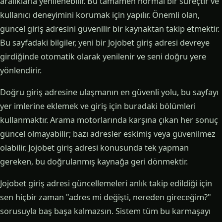
aralıklarla yenilenebilir. Bu tamamen normal bir süreçtir ve
kullanıcı deneyimini korumak için yapılır. Önemli olan,
güncel giriş adresini güvenilir bir kaynaktan takip etmektir.
Bu sayfadaki bilgiler, yeni bir Jojobet giriş adresi devreye
girdiğinde otomatik olarak yenilenir ve seni doğru yere
yönlendirir.
Doğru giriş adresine ulaşmanın en güvenli yolu, bu sayfayı
yer imlerine eklemek ve giriş için buradaki bölümleri
kullanmaktır. Arama motorlarında karşına çıkan her sonuç
güncel olmayabilir; bazı adresler eskimiş veya güvenilmez
olabilir. Jojobet giriş adresi konusunda tek yapman
gereken, bu doğrulanmış kaynağa geri dönmektir.
Jojobet giriş adresi güncellemeleri anlık takip edildiği için
sen hiçbir zaman "adres mi değişti, nereden gireceğim?"
sorusuyla baş başa kalmazsın. Sistem tüm bu karmaşayı