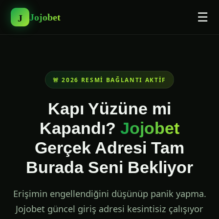
☰
Jojobet
J
🚨 2026 RESMI BAĞLANTI AKTIF
Kapı Yüzüne mi
Kapandı?
Jojobet
Gerçek Adresi Tam
Burada Seni Bekliyor
Erişimin engellendiğini düşünüp panik yapma.
Jojobet güncel giriş adresi kesintisiz çalışıyor