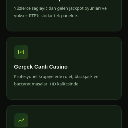
Yüzlerce sağlayıcıdan gelen jackpot oyunları ve
yüksek RTP'li slotlar tek panelde.
Gerçek Canlı Casino
Profesyonel krupiyelerle rulet, blackjack ve
baccarat masaları HD kalitesinde.