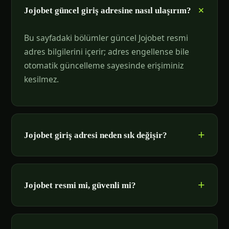
Jojobet güncel giriş adresine nasıl ulaşırım?
Bu sayfadaki bölümler güncel Jojobet resmi
adres bilgilerini içerir; adres engellense bile
otomatik güncelleme sayesinde erişiminiz
kesilmez.
Jojobet giriş adresi neden sık değişir?
Jojobet resmi mi, güvenli mi?