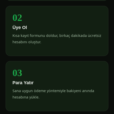
02
Üye Ol
Kısa kayıt formunu doldur, birkaç dakikada ücretsiz
hesabını oluştur.
03
Para Yatır
Sana uygun ödeme yöntemiyle bakiyeni anında
hesabına yükle.