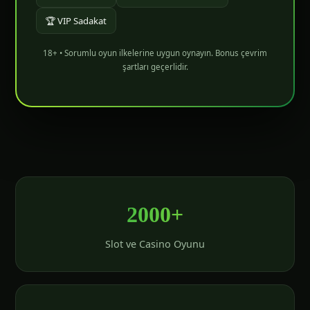
🏆 VIP Sadakat
18+ • Sorumlu oyun ilkelerine uygun oynayın. Bonus çevrim
şartları geçerlidir.
2000+
Slot ve Casino Oyunu