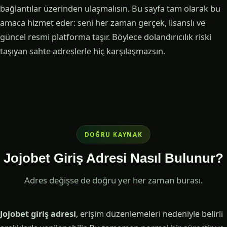
bağlantılar üzerinden ulaşmalısın. Bu sayfa tam olarak bu
amaca hizmet eder: seni her zaman gerçek, lisanslı ve
güncel resmi platforma taşır. Böylece dolandırıcılık riski
taşıyan sahte adreslerle hiç karşılaşmazsın.
DOĞRU KAYNAK
Jojobet Giriş Adresi Nasıl Bulunur?
Adres değişse de doğru yer her zaman burası.
Jojobet giriş adresi
, erişim düzenlemeleri nedeniyle belirli