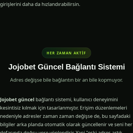
girişlerini daha da hızlandırabilirsin.
HER ZAMAN AKTIF
Jojobet Güncel Bağlantı Sistemi
Adres değişse bile bağlantın bir an bile kopmuyor.
Jojobet güncel
bağlantı sistemi, kullanıcı deneyimini
kesintisiz kılmak için tasarlanmıştır. Erişim düzenlemeleri
nedeniyle adresler zaman zaman değişse de, bu sayfadaki
bilgiler arka planda otomatik olarak güncellenir ve seni her
defasında doğru yere yönlendirir. Yani "eski adres artık