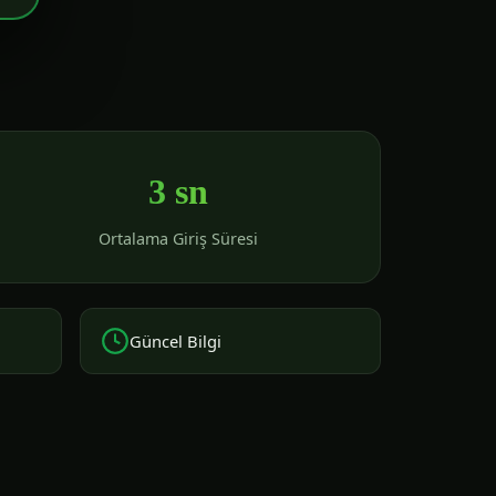
3 sn
Ortalama Giriş Süresi
Güncel Bilgi