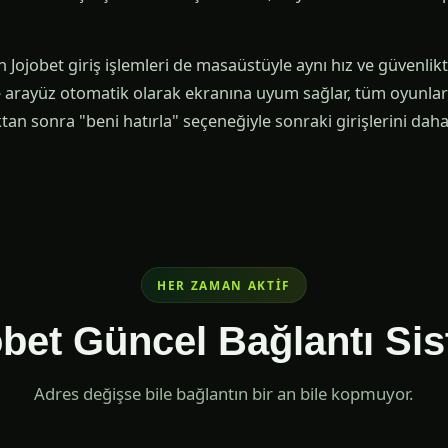
 Jojobet giriş işlemleri de masaüstüyle aynı hız ve güvenlikt
 arayüz otomatik olarak ekranına uyum sağlar, tüm oyunlar
tıktan sonra "beni hatırla" seçeneğiyle sonraki girişlerini daha
HER ZAMAN AKTIF
bet Güncel Bağlantı Si
Adres değişse bile bağlantın bir an bile kopmuyor.