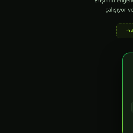
Erişimin engell
çalışıyor v
A