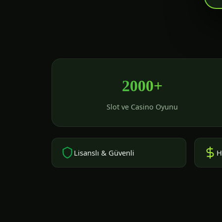
2000+
Slot ve Casino Oyunu
Lisanslı & Güvenli
H