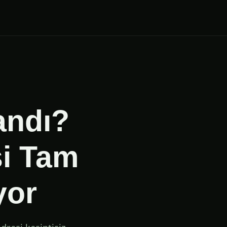
andı?
i Tam
yor