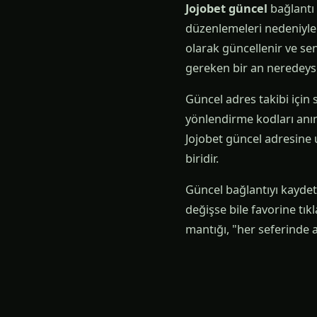
Jojobet güncel
bağlantı 
düzenlemeleri nedeniyle
olarak güncellenir ve se
gereken bir an neredeys
Güncel adres takibi için 
yönlendirme kodları anınd
Jojobet güncel adresine u
biridir.
Güncel bağlantıyı kaydetm
değişse bile favorine tık
mantığı, "her seferinde 