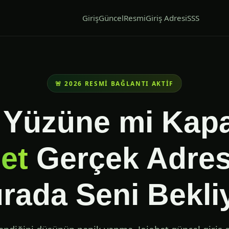
Giriş
Güncel
Resmi
Giriş Adresi
SSS
🚨 2026 RESMI BAĞLANTI AKTIF
 Yüzüne mi Kap
et
Gerçek Adres
rada Seni Bekli