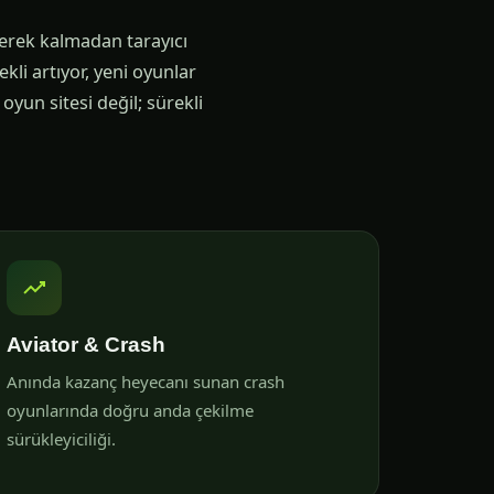
erek kalmadan tarayıcı
li artıyor, yeni oyunlar
oyun sitesi değil; sürekli
Aviator & Crash
Anında kazanç heyecanı sunan crash
oyunlarında doğru anda çekilme
sürükleyiciliği.