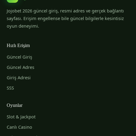
Jojobet 2026 güncel giriş, resmi adres ve gerçek bağlantı
sayfası. Erişim engellense bile güncel bilgilerle kesintisiz
oyun deneyimi.
Hızlı Erişim
Güncel Giriş
Güncel Adres
Giriş Adresi
SSS
Oyunlar
Slot & Jackpot
Canlı Casino