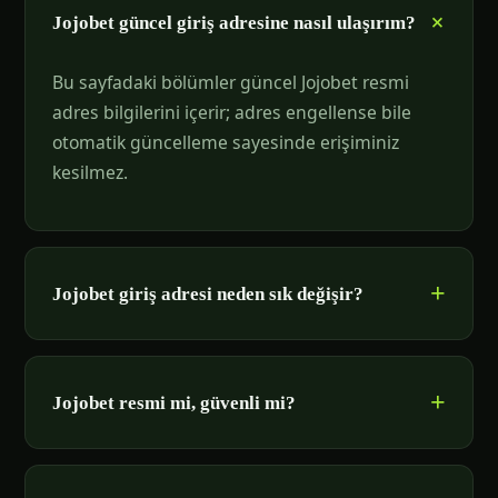
Jojobet güncel giriş adresine nasıl ulaşırım?
Bu sayfadaki bölümler güncel Jojobet resmi
adres bilgilerini içerir; adres engellense bile
otomatik güncelleme sayesinde erişiminiz
kesilmez.
Jojobet giriş adresi neden sık değişir?
Jojobet resmi mi, güvenli mi?