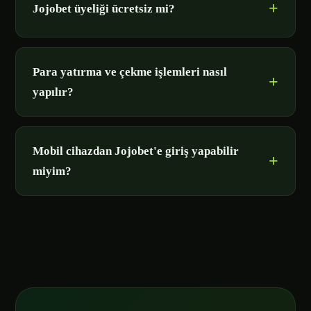
Jojobet üyeliği ücretsiz mi?
Para yatırma ve çekme işlemleri nasıl
yapılır?
Mobil cihazdan Jojobet'e giriş yapabilir
miyim?