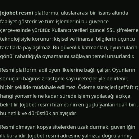
Jojobet resmi
platformu, uluslararası bir lisans altında
faaliyet gösterir ve tüm işlemlerini bu güvence
çerçevesinde yürütür. Kullanıcı verileri güncel SSL şifreleme
teknolojisiyle korunur; kişisel ve finansal bilgilerin üçüncü
taraflarla paylaşılmaz. Bu güvenlik katmanları, oyuncuların
gönül rahatlığıyla oynamasını sağlayan temel unsurlardır.
Resmi platform, adil oyun ilkelerine bağlı çalışır. Oyunların
sonuçları bağımsız rastgele sayı üreteçleriyle belirlenir,
hiçbir şekilde müdahale edilmez. Ödeme süreçleri şeffaftır;
hangi yöntemle ne kadar sürede işlem yapılacağı açıkça
belirtilir. Jojobet resmi hizmetinin en güçlü yanlarından biri,
bu netlik ve dürüstlük anlayışıdır.
Resmi olmayan kopya sitelerden uzak durmak, güvenliğin
ilk kuralıdır. Jojobet resmi adresine yalnızca doğrulanmış