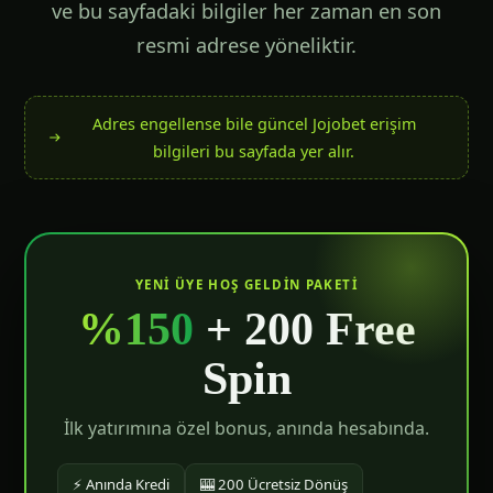
ve bu sayfadaki bilgiler her zaman en son
resmi adrese yöneliktir.
Adres engellense bile güncel Jojobet erişim
bilgileri bu sayfada yer alır.
YENI ÜYE HOŞ GELDIN PAKETI
%150
+ 200 Free
Spin
İlk yatırımına özel bonus, anında hesabında.
⚡ Anında Kredi
🎰 200 Ücretsiz Dönüş