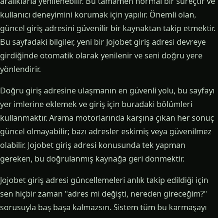
aralıklarla yenilenebilir. Bu tamamen normal bir süreçtir ve
kullanıcı deneyimini korumak için yapılır. Önemli olan,
güncel giriş adresini güvenilir bir kaynaktan takip etmektir.
Bu sayfadaki bilgiler, yeni bir Jojobet giriş adresi devreye
girdiğinde otomatik olarak yenilenir ve seni doğru yere
yönlendirir.
Doğru giriş adresine ulaşmanın en güvenli yolu, bu sayfayı
yer imlerine eklemek ve giriş için buradaki bölümleri
kullanmaktır. Arama motorlarında karşına çıkan her sonuç
güncel olmayabilir; bazı adresler eskimiş veya güvenilmez
olabilir. Jojobet giriş adresi konusunda tek yapman
gereken, bu doğrulanmış kaynağa geri dönmektir.
Jojobet giriş adresi güncellemeleri anlık takip edildiği için
sen hiçbir zaman "adres mi değişti, nereden gireceğim?"
sorusuyla baş başa kalmazsın. Sistem tüm bu karmaşayı