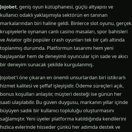
Jojobet
, geniş oyun kütüphanesi, güçlü altyapısı ve
kullanıcı odaklı yaklaşımıyla sektörün en tanınan
markalarından biri haline geldi. Binlerce slot oyunu, gerçek
krupiyelerle oynanan canlı casino masaları, spor bahisleri
ve Aviator gibi popüler crash oyunları tek bir çatı altında
toplanmış durumda. Platformun tasarımı hem yeni
başlayanlar hem de deneyimli oyuncular için sade ve akıcı
bir deneyim sunacak şekilde kurgulanmış.
Jojobet'i öne çıkaran en önemli unsurlardan biri istikrarlı
hizmet kalitesi ve şeffaf işleyişidir. Ödeme süreçleri açık,
bonus koşulları anlaşılır, müşteri desteği ise günün her
saati ulaşılabilir. Bu güven duygusu, markanın yıllar içinde
büyüyen sadık bir kullanıcı topluluğu oluşturmasını
sağlamıştır. Yeni üyeler platforma katıldığında kendilerini
hızlıca evlerinde hisseder çünkü her adımda destek ve