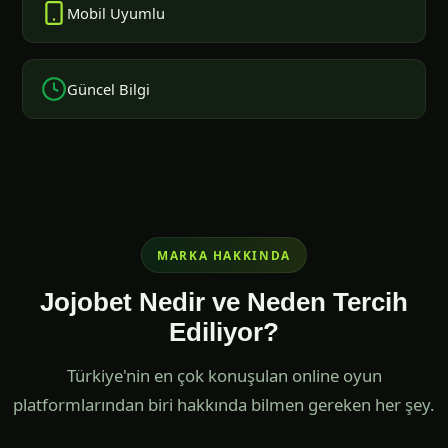
Mobil Uyumlu
Güncel Bilgi
MARKA HAKKINDA
Jojobet Nedir ve Neden Tercih
Ediliyor?
Türkiye'nin en çok konuşulan online oyun
platformlarından biri hakkında bilmen gereken her şey.