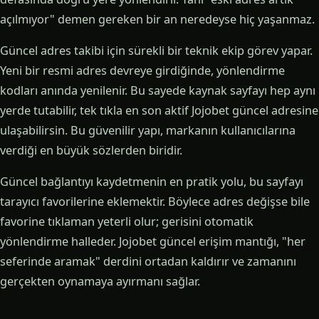
açılmıyor" demen gereken bir an neredeyse hiç yaşanmaz.
Güncel adres takibi için sürekli bir teknik ekip görev yapar.
Yeni bir resmi adres devreye girdiğinde, yönlendirme
kodları anında yenilenir. Bu sayede kaynak sayfayı hep aynı
yerde tutabilir, tek tıkla en son aktif Jojobet güncel adresine
ulaşabilirsin. Bu güvenilir yapı, markanın kullanıcılarına
verdiği en büyük sözlerden biridir.
Güncel bağlantıyı kaydetmenin en pratik yolu, bu sayfayı
tarayıcı favorilerine eklemektir. Böylece adres değişse bile
favorine tıklaman yeterli olur; gerisini otomatik
yönlendirme halleder. Jojobet güncel erişim mantığı, "her
seferinde aramak" derdini ortadan kaldırır ve zamanını
gerçekten oynamaya ayırmanı sağlar.