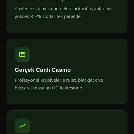
Yüzlerce sağlayıcıdan gelen jackpot oyunları ve
yüksek RTP'li slotlar tek panelde.
Gerçek Canlı Casino
Profesyonel krupiyelerle rulet, blackjack ve
baccarat masaları HD kalitesinde.