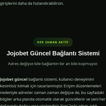
girişlerini daha da hızlandırabilirsin.
HER ZAMAN AKTIF
Jojobet Güncel Bağlantı Sistemi
Adres değişse bile bağlantın bir an bile kopmuyor.
Jojobet güncel
bağlantı sistemi, kullanıcı deneyimini
kesintisiz kılmak için tasarlanmıştır. Erişim düzenlemeleri
nedeniyle adresler zaman zaman değişse de, bu sayfadaki
bilgiler arka planda otomatik olarak güncellenir ve seni her
defasında doğru yere yönlendirir. Yani "eski adres artık