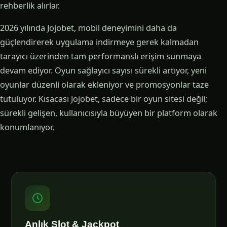
rehberlik alırlar.
2026 yılında Jojobet, mobil deneyimini daha da
güçlendirerek uygulama indirmeye gerek kalmadan
tarayıcı üzerinden tam performanslı erişim sunmaya
devam ediyor. Oyun sağlayıcı sayısı sürekli artıyor, yeni
oyunlar düzenli olarak ekleniyor ve promosyonlar taze
tutuluyor. Kısacası Jojobet, sadece bir oyun sitesi değil;
sürekli gelişen, kullanıcısıyla büyüyen bir platform olarak
konumlanıyor.
Anlık Slot & Jackpot