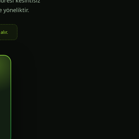
dresi kesintisiz
 yöneliktir.
lır.