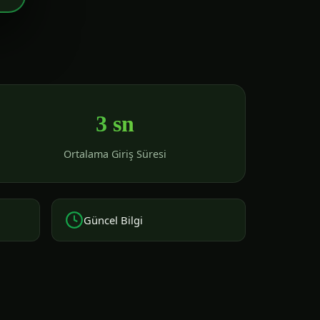
3 sn
Ortalama Giriş Süresi
Güncel Bilgi