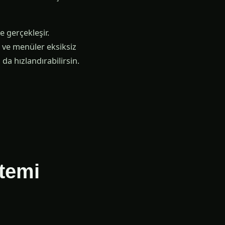
e gerçekleşir.
 ve menüler eksiksiz
 da hızlandırabilirsin.
stemi