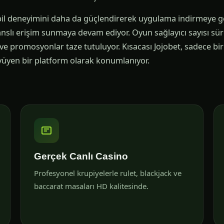
obil deneyimini daha da güçlendirerek uygulama indirmeye g
lı erişim sunmaya devam ediyor. Oyun sağlayıcı sayısı sürek
ve promosyonlar taze tutuluyor. Kısacası Jojobet, sadece bir 
büyüyen bir platform olarak konumlanıyor.
Gerçek Canlı Casino
Profesyonel krupiyelerle rulet, blackjack ve
baccarat masaları HD kalitesinde.