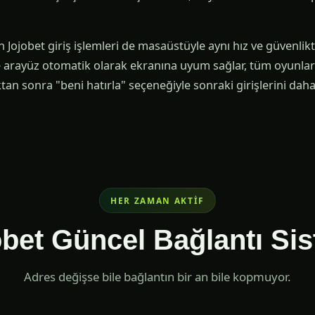
 Jojobet giriş işlemleri de masaüstüyle aynı hız ve güvenlikt
 arayüz otomatik olarak ekranına uyum sağlar, tüm oyunlar
tıktan sonra "beni hatırla" seçeneğiyle sonraki girişlerini daha
HER ZAMAN AKTIF
bet Güncel Bağlantı Si
Adres değişse bile bağlantın bir an bile kopmuyor.