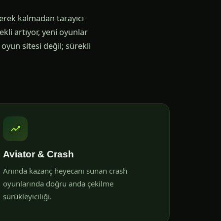
erek kalmadan tarayıcı
li artıyor, yeni oyunlar
oyun sitesi değil; sürekli
Aviator & Crash
Anında kazanç heyecanı sunan crash
oyunlarında doğru anda çekilme
sürükleyiciliği.