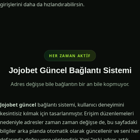
girişlerini daha da hızlandırabilirsin.
HER ZAMAN AKTIF
Jojobet Güncel Bağlantı Sistemi
Adres değişse bile bağlantın bir an bile kopmuyor.
Jojobet güncel
bağlantı sistemi, kullanıcı deneyimini
kesintisiz kılmak için tasarlanmıştır. Erişim düzenlemeleri
nedeniyle adresler zaman zaman değişse de, bu sayfadaki
bilgiler arka planda otomatik olarak güncellenir ve seni her
defasında doğru yere yönlendirir. Yani "eski adres artık