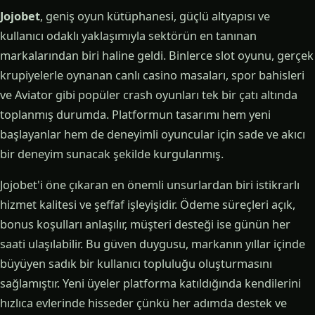
Jojobet
, geniş oyun kütüphanesi, güçlü altyapısı ve
kullanıcı odaklı yaklaşımıyla sektörün en tanınan
markalarından biri haline geldi. Binlerce slot oyunu, gerçek
krupiyelerle oynanan canlı casino masaları, spor bahisleri
ve Aviator gibi popüler crash oyunları tek bir çatı altında
toplanmış durumda. Platformun tasarımı hem yeni
başlayanlar hem de deneyimli oyuncular için sade ve akıcı
bir deneyim sunacak şekilde kurgulanmış.
Jojobet'i öne çıkaran en önemli unsurlardan biri istikrarlı
hizmet kalitesi ve şeffaf işleyişidir. Ödeme süreçleri açık,
bonus koşulları anlaşılır, müşteri desteği ise günün her
saati ulaşılabilir. Bu güven duygusu, markanın yıllar içinde
büyüyen sadık bir kullanıcı topluluğu oluşturmasını
sağlamıştır. Yeni üyeler platforma katıldığında kendilerini
hızlıca evlerinde hisseder çünkü her adımda destek ve