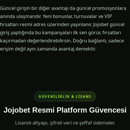
Güncel girişin bir diğer avantajı da güncel promosyonlara
anında ulaşmandır. Yeni bonuslar, turnuvalar ve VIP
fırsatları resmi adres üzerinden yayınlanır. Jojobet güncel
giriş yaptığında bu kampanyaları ilk sen görür, fırsatları
kaçırmadan değerlendirebilirsin. Doğru bağlantı, sadece
erişim değil aynı zamanda avantaj demektir.
GÜVENILIRLIK & LISANS
Jojobet Resmi Platform Güvencesi
Lisanslı altyapı, şifreli veri ve şeffaf ödemeler.