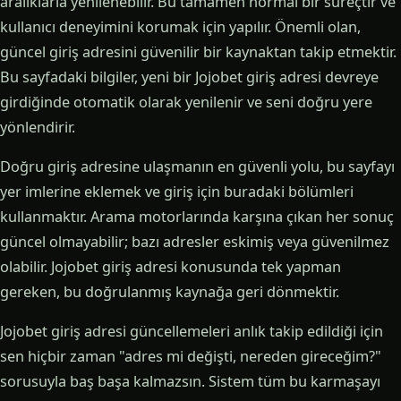
aralıklarla yenilenebilir. Bu tamamen normal bir süreçtir ve
kullanıcı deneyimini korumak için yapılır. Önemli olan,
güncel giriş adresini güvenilir bir kaynaktan takip etmektir.
Bu sayfadaki bilgiler, yeni bir Jojobet giriş adresi devreye
girdiğinde otomatik olarak yenilenir ve seni doğru yere
yönlendirir.
Doğru giriş adresine ulaşmanın en güvenli yolu, bu sayfayı
yer imlerine eklemek ve giriş için buradaki bölümleri
kullanmaktır. Arama motorlarında karşına çıkan her sonuç
güncel olmayabilir; bazı adresler eskimiş veya güvenilmez
olabilir. Jojobet giriş adresi konusunda tek yapman
gereken, bu doğrulanmış kaynağa geri dönmektir.
Jojobet giriş adresi güncellemeleri anlık takip edildiği için
sen hiçbir zaman "adres mi değişti, nereden gireceğim?"
sorusuyla baş başa kalmazsın. Sistem tüm bu karmaşayı