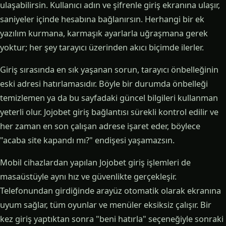
ulaşabilirsin. Kullanıcı adın ve şifrenle giriş ekranına ulaşır,
saniyeler içinde hesabına bağlanırsın. Herhangi bir ek
yazılım kurmana, karmaşık ayarlarla uğraşmana gerek
yoktur; her şey tarayıcı üzerinden akıcı biçimde ilerler.
Giriş sırasında en sık yaşanan sorun, tarayıcı önbelleğinin
eski adresi hatırlamasıdır. Böyle bir durumda önbelleği
temizlemen ya da bu sayfadaki güncel bilgileri kullanman
yeterli olur. Jojobet giriş bağlantısı sürekli kontrol edilir ve
her zaman en son çalışan adrese işaret eder, böylece
"acaba site kapandı mı?" endişesi yaşamazsın.
Mobil cihazlardan yapılan Jojobet giriş işlemleri de
masaüstüyle aynı hız ve güvenlikte gerçekleşir.
Telefonundan girdiğinde arayüz otomatik olarak ekranına
uyum sağlar, tüm oyunlar ve menüler eksiksiz çalışır. Bir
kez giriş yaptıktan sonra "beni hatırla" seçeneğiyle sonraki