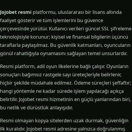
Jojobet resmi
platformu, uluslararası bir lisans altında
faaliyet gösterir ve tüm işlemlerini bu güvence
çerçevesinde yürütür. Kullanıcı verileri güncel SSL şifreleme
teknolojisiyle korunur; kişisel ve finansal bilgilerin üçüncü
taraflarla paylaşılmaz. Bu güvenlik katmanları, oyuncuların
gönül rahatlığıyla oynamasını sağlayan temel unsurlardır.
Resmi platform, adil oyun ilkelerine bağlı çalışır. Oyunların
sonuçları bağımsız rastgele sayı üreteçleriyle belirlenir,
hiçbir şekilde müdahale edilmez. Ödeme süreçleri şeffaftır;
hangi yöntemle ne kadar sürede işlem yapılacağı açıkça
belirtilir. Jojobet resmi hizmetinin en güçlü yanlarından biri,
bu netlik ve dürüstlük anlayışıdır.
Resmi olmayan kopya sitelerden uzak durmak, güvenliğin
ilk kuralıdır. Jojobet resmi adresine yalnızca doğrulanmış