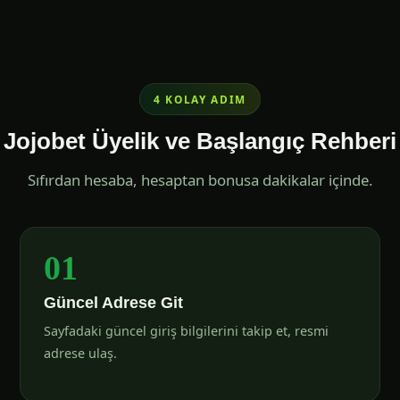
4 KOLAY ADIM
Jojobet Üyelik ve Başlangıç Rehberi
Sıfırdan hesaba, hesaptan bonusa dakikalar içinde.
01
Güncel Adrese Git
Sayfadaki güncel giriş bilgilerini takip et, resmi
adrese ulaş.