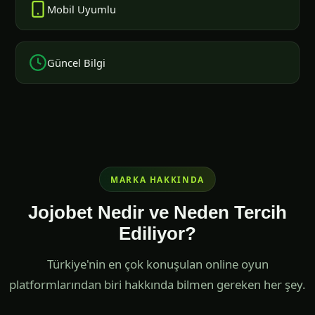
Mobil Uyumlu
Güncel Bilgi
MARKA HAKKINDA
Jojobet Nedir ve Neden Tercih
Ediliyor?
Türkiye'nin en çok konuşulan online oyun
platformlarından biri hakkında bilmen gereken her şey.