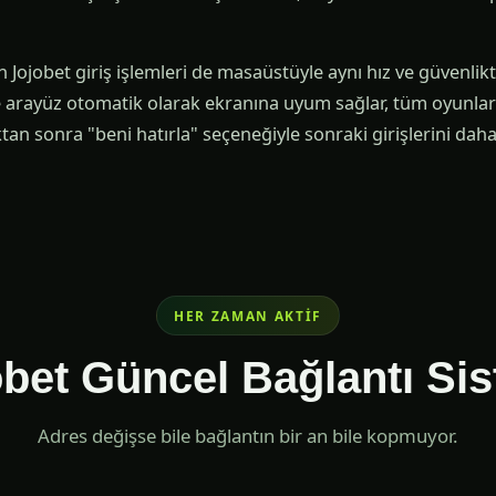
 Jojobet giriş işlemleri de masaüstüyle aynı hız ve güvenlikt
 arayüz otomatik olarak ekranına uyum sağlar, tüm oyunlar
tıktan sonra "beni hatırla" seçeneğiyle sonraki girişlerini daha
HER ZAMAN AKTIF
bet Güncel Bağlantı Si
Adres değişse bile bağlantın bir an bile kopmuyor.