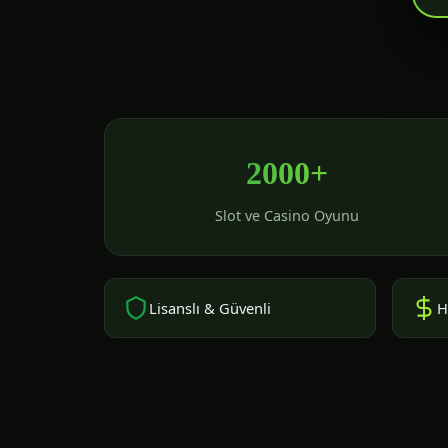
2000+
Slot ve Casino Oyunu
Lisanslı & Güvenli
H