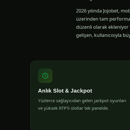
2026 yılında Jojobet, m
üzerinden tam performans
düzenli olarak ekleniyor 
gelişen, kullanıcısıyla 
Anlık Slot & Jackpot
Yüzlerce sağlayıcıdan gelen jackpot oyunları
ve yüksek RTP'li slotlar tek panelde.