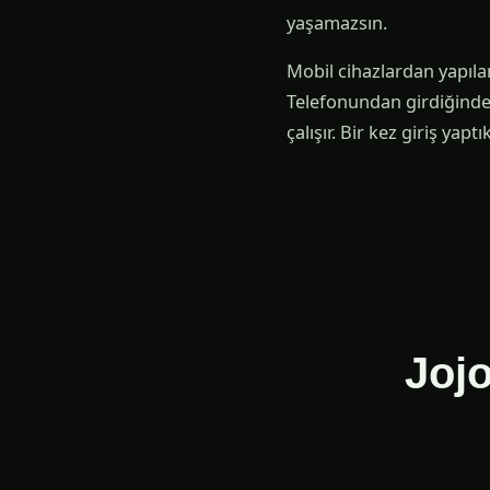
yaşamazsın.
Mobil cihazlardan yapılan
Telefonundan girdiğinde
çalışır. Bir kez giriş yap
Jojo