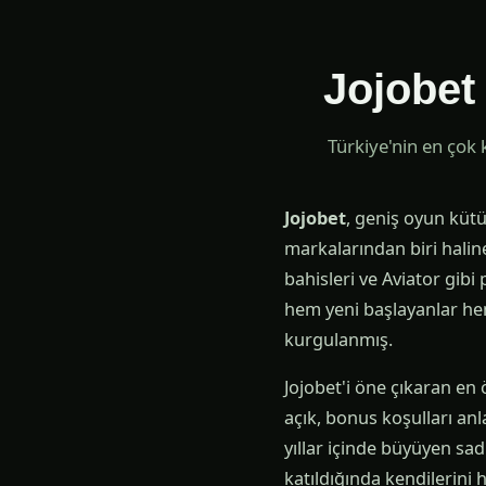
Jojobet
Türkiye'nin en çok
Jojobet
, geniş oyun kütü
markalarından biri halin
bahisleri ve Aviator gib
hem yeni başlayanlar hem
kurgulanmış.
Jojobet'i öne çıkaran en ö
açık, bonus koşulları anl
yıllar içinde büyüyen sad
katıldığında kendilerini 