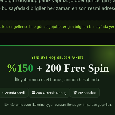
endiğini düşünüp panik yapma. Jojobet güncel giriş a
e bu sayfadaki bilgiler her zaman en son resmi adrese
dres engellense bile güncel Jojobet erişim bilgileri bu sayfada yer a
YENI ÜYE HOŞ GELDIN PAKETI
%150
+ 200 Free Spin
İlk yatırımına özel bonus, anında hesabında.
⚡ Anında Kredi
🎰 200 Ücretsiz Dönüş
🏆 VIP Sadakat
18+ • Sorumlu oyun ilkelerine uygun oynayın. Bonus çevrim şartları geçerlidir.