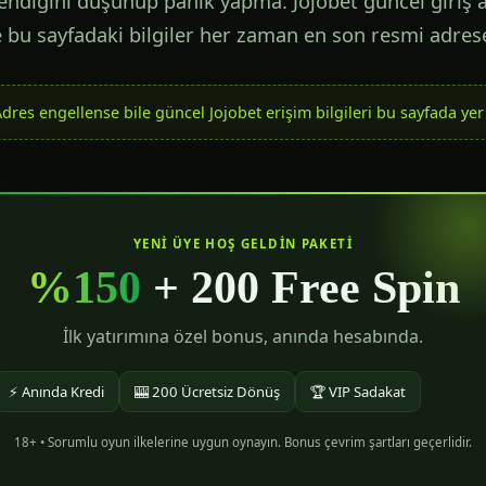
endiğini düşünüp panik yapma. Jojobet güncel giriş a
e bu sayfadaki bilgiler her zaman en son resmi adrese
dres engellense bile güncel Jojobet erişim bilgileri bu sayfada yer a
YENI ÜYE HOŞ GELDIN PAKETI
%150
+ 200 Free Spin
İlk yatırımına özel bonus, anında hesabında.
⚡ Anında Kredi
🎰 200 Ücretsiz Dönüş
🏆 VIP Sadakat
18+ • Sorumlu oyun ilkelerine uygun oynayın. Bonus çevrim şartları geçerlidir.