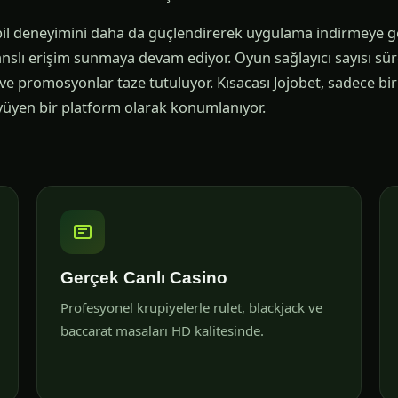
obil deneyimini daha da güçlendirerek uygulama indirmeye g
lı erişim sunmaya devam ediyor. Oyun sağlayıcı sayısı sürek
ve promosyonlar taze tutuluyor. Kısacası Jojobet, sadece bir 
büyüyen bir platform olarak konumlanıyor.
Gerçek Canlı Casino
Profesyonel krupiyelerle rulet, blackjack ve
baccarat masaları HD kalitesinde.