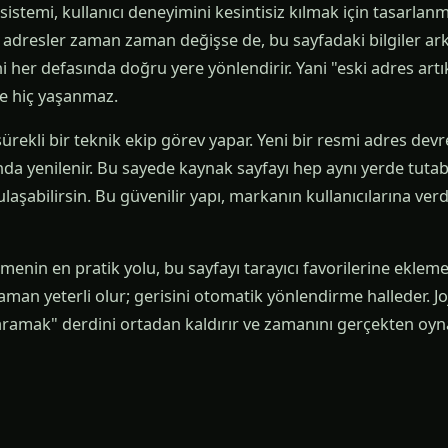
sistemi, kullanıcı deneyimini kesintisiz kılmak için tasarlanmı
 adresler zaman zaman değişse de, bu sayfadaki bilgiler ar
ni her defasında doğru yere yönlendirir. Yani "eski adres ar
e hiç yaşanmaz.
sürekli bir teknik ekip görev yapar. Yeni bir resmi adres devr
a yenilenir. Bu sayede kaynak sayfayı hep aynı yerde tutabili
laşabilirsin. Bu güvenilir yapı, markanın kullanıcılarına ve
enin en pratik yolu, bu sayfayı tarayıcı favorilerine ekleme
laman yeterli olur; gerisini otomatik yönlendirme halleder. J
aramak" derdini ortadan kaldırır ve zamanını gerçekten oyn