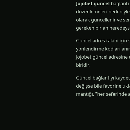
Jojobet güncel
bağlantı 
düzenlemeleri nedeniyle
olarak güncellenir ve se
gereken bir an neredeys
Güncel adres takibi için 
yönlendirme kodları anınd
Jojobet güncel adresine u
biridir.
Güncel bağlantıyı kaydetm
değişse bile favorine tık
mantığı, "her seferinde 