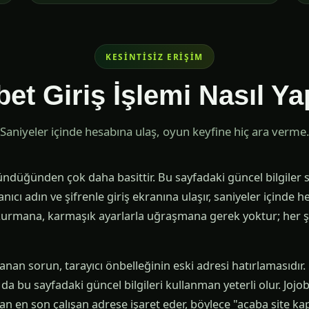
KESINTISIZ ERIŞIM
bet Giriş İşlemi Nasıl Yap
Saniyeler içinde hesabına ulaş, oyun keyfine hiç ara verme
ündüğünden çok daha basittir. Bu sayfadaki güncel bilgiler 
anıcı adın ve şifrenle giriş ekranına ulaşır, saniyeler içinde 
 kurmana, karmaşık ayarlarla uğraşmana gerek yoktur; her ş
şanan sorun, tarayıcı önbelleğinin eski adresi hatırlamasıdı
a bu sayfadaki güncel bilgileri kullanman yeterli olur. Jojobe
man en son çalışan adrese işaret eder, böylece "acaba site ka