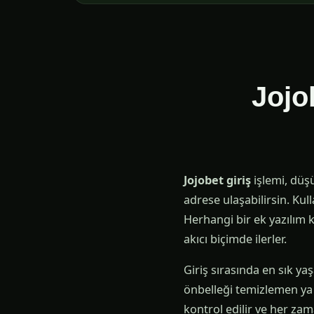
Jojo
Jojobet giriş
işlemi, düş
adrese ulaşabilirsin. Kull
Herhangi bir ek yazılım
akıcı biçimde ilerler.
Giriş sırasında en sık ya
önbelleği temizlemen ya d
kontrol edilir ve her za