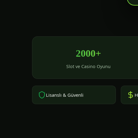
2000+
Slot ve Casino Oyunu
Lisanslı & Güvenli
H