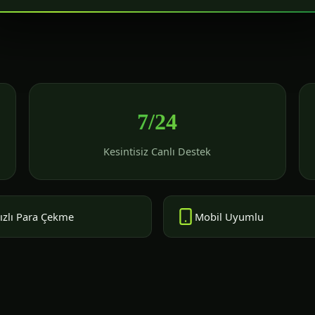
7/24
Kesintisiz Canlı Destek
ızlı Para Çekme
Mobil Uyumlu