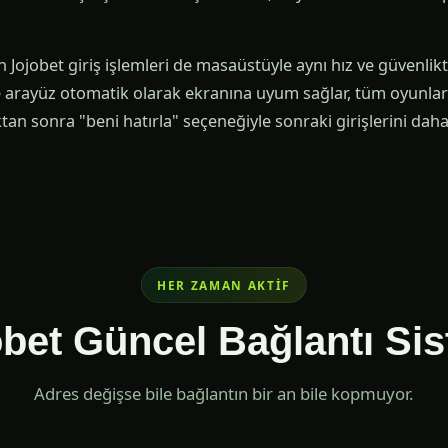
 Jojobet giriş işlemleri de masaüstüyle aynı hız ve güvenlikt
 arayüz otomatik olarak ekranına uyum sağlar, tüm oyunlar
tıktan sonra "beni hatırla" seçeneğiyle sonraki girişlerini daha
HER ZAMAN AKTIF
bet Güncel Bağlantı Si
Adres değişse bile bağlantın bir an bile kopmuyor.