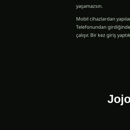
yaşamazsın.
Mobil cihazlardan yapılan
Telefonundan girdiğinde
çalışır. Bir kez giriş yap
Jojo