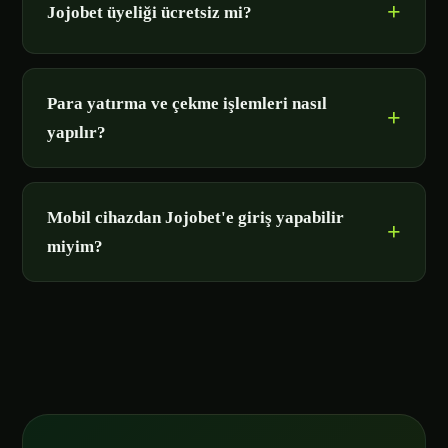
Jojobet üyeliği ücretsiz mi?
Para yatırma ve çekme işlemleri nasıl
yapılır?
Mobil cihazdan Jojobet'e giriş yapabilir
miyim?