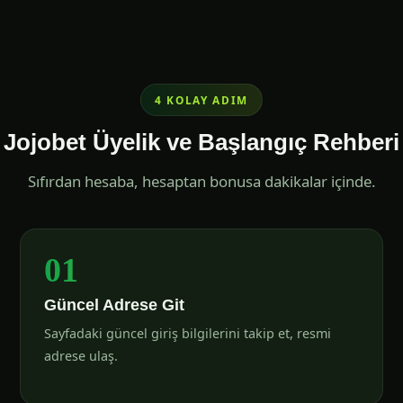
4 KOLAY ADIM
Jojobet Üyelik ve Başlangıç Rehberi
Sıfırdan hesaba, hesaptan bonusa dakikalar içinde.
01
Güncel Adrese Git
Sayfadaki güncel giriş bilgilerini takip et, resmi
adrese ulaş.