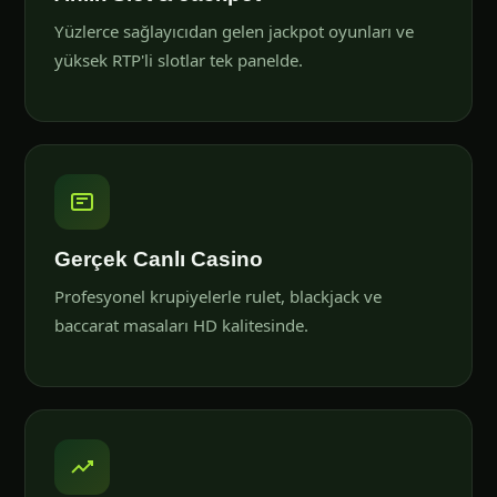
Yüzlerce sağlayıcıdan gelen jackpot oyunları ve
yüksek RTP'li slotlar tek panelde.
Gerçek Canlı Casino
Profesyonel krupiyelerle rulet, blackjack ve
baccarat masaları HD kalitesinde.