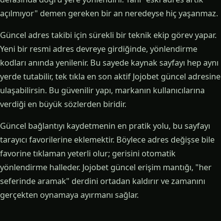
açılmıyor" demen gereken bir an neredeyse hiç yaşanmaz.
Güncel adres takibi için sürekli bir teknik ekip görev yapar.
Yeni bir resmi adres devreye girdiğinde, yönlendirme
kodları anında yenilenir. Bu sayede kaynak sayfayı hep aynı
yerde tutabilir, tek tıkla en son aktif Jojobet güncel adresine
ulaşabilirsin. Bu güvenilir yapı, markanın kullanıcılarına
verdiği en büyük sözlerden biridir.
Güncel bağlantıyı kaydetmenin en pratik yolu, bu sayfayı
tarayıcı favorilerine eklemektir. Böylece adres değişse bile
favorine tıklaman yeterli olur; gerisini otomatik
yönlendirme halleder. Jojobet güncel erişim mantığı, "her
seferinde aramak" derdini ortadan kaldırır ve zamanını
gerçekten oynamaya ayırmanı sağlar.