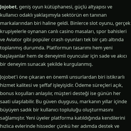
Jojobet
, geniş oyun kütüphanesi, güçlü altyapısı ve
kullanıcı odaklı yaklaşımıyla sektörün en tanınan
markalarından biri haline geldi. Binlerce slot oyunu, gerçek
krupiyelerle oynanan canlı casino masaları, spor bahisleri
ve Aviator gibi popüler crash oyunları tek bir çatı altında
toplanmış durumda. Platformun tasarımı hem yeni
başlayanlar hem de deneyimli oyuncular için sade ve akıcı
bir deneyim sunacak şekilde kurgulanmış.
Jojobet'i öne çıkaran en önemli unsurlardan biri istikrarlı
hizmet kalitesi ve şeffaf işleyişidir. Ödeme süreçleri açık,
bonus koşulları anlaşılır, müşteri desteği ise günün her
saati ulaşılabilir. Bu güven duygusu, markanın yıllar içinde
büyüyen sadık bir kullanıcı topluluğu oluşturmasını
sağlamıştır. Yeni üyeler platforma katıldığında kendilerini
hızlıca evlerinde hisseder çünkü her adımda destek ve