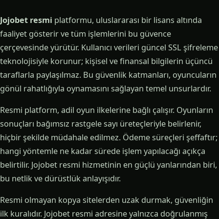
Jojobet resmi
platformu, uluslararası bir lisans altında
faaliyet gösterir ve tüm işlemlerini bu güvence
çerçevesinde yürütür. Kullanıcı verileri güncel SSL şifreleme
teknolojisiyle korunur; kişisel ve finansal bilgilerin üçüncü
taraflarla paylaşılmaz. Bu güvenlik katmanları, oyuncuların
gönül rahatlığıyla oynamasını sağlayan temel unsurlardır.
Resmi platform, adil oyun ilkelerine bağlı çalışır. Oyunların
sonuçları bağımsız rastgele sayı üreteçleriyle belirlenir,
hiçbir şekilde müdahale edilmez. Ödeme süreçleri şeffaftır;
hangi yöntemle ne kadar sürede işlem yapılacağı açıkça
belirtilir. Jojobet resmi hizmetinin en güçlü yanlarından biri,
bu netlik ve dürüstlük anlayışıdır.
Resmi olmayan kopya sitelerden uzak durmak, güvenliğin
ilk kuralıdır. Jojobet resmi adresine yalnızca doğrulanmış