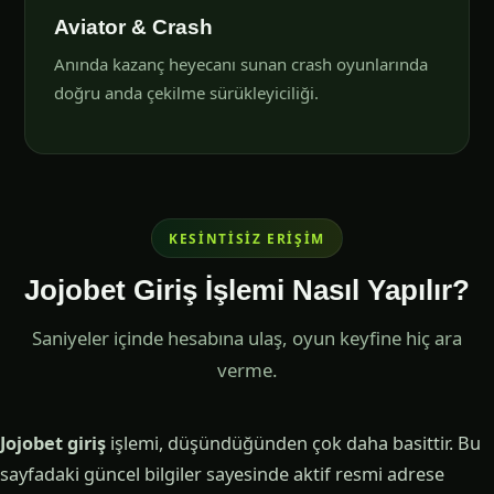
Aviator & Crash
Anında kazanç heyecanı sunan crash oyunlarında
doğru anda çekilme sürükleyiciliği.
KESINTISIZ ERIŞIM
Jojobet Giriş İşlemi Nasıl Yapılır?
Saniyeler içinde hesabına ulaş, oyun keyfine hiç ara
verme.
Jojobet giriş
işlemi, düşündüğünden çok daha basittir. Bu
sayfadaki güncel bilgiler sayesinde aktif resmi adrese