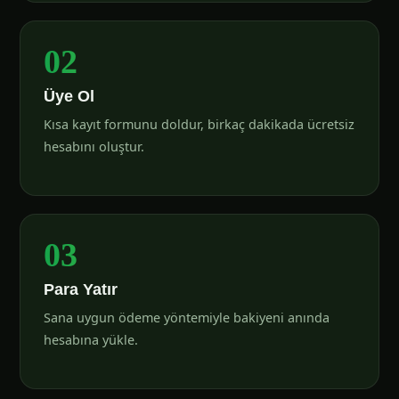
02
Üye Ol
Kısa kayıt formunu doldur, birkaç dakikada ücretsiz
hesabını oluştur.
03
Para Yatır
Sana uygun ödeme yöntemiyle bakiyeni anında
hesabına yükle.