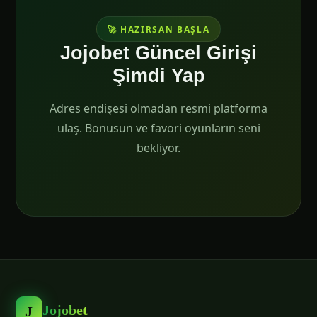
🚀 HAZIRSAN BAŞLA
Jojobet Güncel Girişi
Şimdi Yap
Adres endişesi olmadan resmi platforma
ulaş. Bonusun ve favori oyunların seni
bekliyor.
Jojobet
J