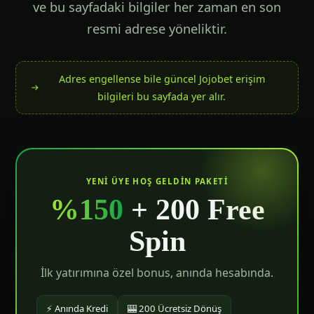
ve bu sayfadaki bilgiler her zaman en son
resmi adrese yöneliktir.
Adres engellense bile güncel Jojobet erişim
bilgileri bu sayfada yer alır.
YENI ÜYE HOŞ GELDIN PAKETI
%150
+ 200 Free
Spin
İlk yatırımına özel bonus, anında hesabında.
⚡ Anında Kredi
🎰 200 Ücretsiz Dönüş