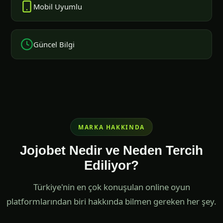
Mobil Uyumlu
Güncel Bilgi
MARKA HAKKINDA
Jojobet Nedir ve Neden Tercih
Ediliyor?
Türkiye'nin en çok konuşulan online oyun
platformlarından biri hakkında bilmen gereken her şey.