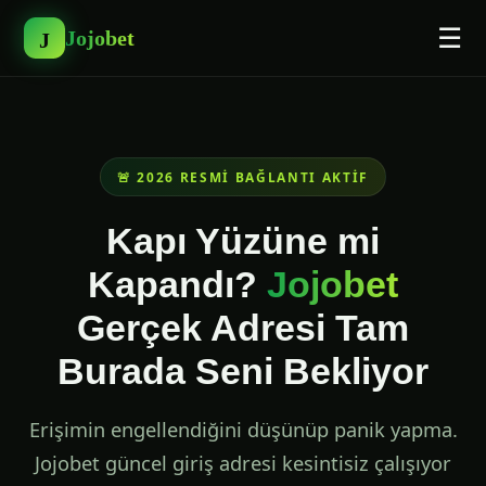
☰
Jojobet
J
🚨 2026 RESMI BAĞLANTI AKTIF
Kapı Yüzüne mi
Kapandı?
Jojobet
Gerçek Adresi Tam
Burada Seni Bekliyor
Erişimin engellendiğini düşünüp panik yapma.
Jojobet güncel giriş adresi kesintisiz çalışıyor