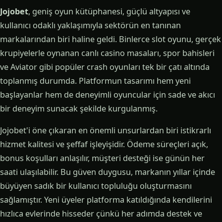
Jojobet
, geniş oyun kütüphanesi, güçlü altyapısı ve
kullanıcı odaklı yaklaşımıyla sektörün en tanınan
markalarından biri haline geldi. Binlerce slot oyunu, gerçek
krupiyelerle oynanan canlı casino masaları, spor bahisleri
ve Aviator gibi popüler crash oyunları tek bir çatı altında
toplanmış durumda. Platformun tasarımı hem yeni
başlayanlar hem de deneyimli oyuncular için sade ve akıcı
bir deneyim sunacak şekilde kurgulanmış.
Jojobet'i öne çıkaran en önemli unsurlardan biri istikrarlı
hizmet kalitesi ve şeffaf işleyişidir. Ödeme süreçleri açık,
bonus koşulları anlaşılır, müşteri desteği ise günün her
saati ulaşılabilir. Bu güven duygusu, markanın yıllar içinde
büyüyen sadık bir kullanıcı topluluğu oluşturmasını
sağlamıştır. Yeni üyeler platforma katıldığında kendilerini
hızlıca evlerinde hisseder çünkü her adımda destek ve