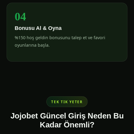
04
Bonusu Al & Oyna
%150 hoş geldin bonusunu talep et ve favori
oyunlarına başla.
TEK TIK YETER
Jojobet Güncel Giriş Neden Bu
Kadar Önemli?