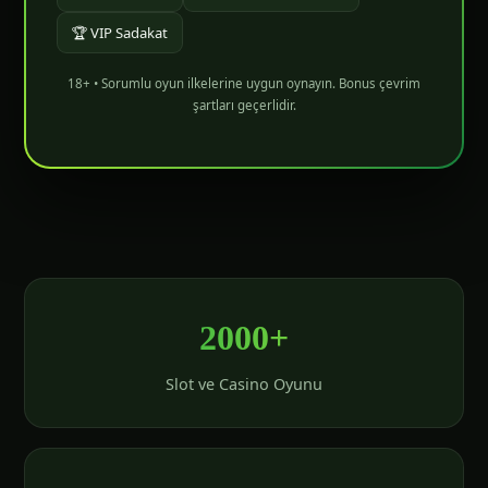
🏆 VIP Sadakat
18+ • Sorumlu oyun ilkelerine uygun oynayın. Bonus çevrim
şartları geçerlidir.
2000+
Slot ve Casino Oyunu