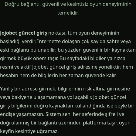
Doğru bağlantı, güvenli ve kesintisiz oyun deneyiminin
temelidir.
Jojobet güncel giriş
noktası, tüm oyun deneyiminin
başladığı yerdir. İnternette dolaşan çok sayıda sahte veya
eski bağlantı bulunabilir; bu yüzden güvenilir bir kaynaktan
girmek büyük önem taşır. Bu sayfadaki bilgiler yalnızca
resmi ve aktif Jojobet güncel giriş adresine yöneliktir; hem
hesabın hem de bilgilerin her zaman güvende kalır.
Yanlış bir adrese girmek, bilgilerinin risk altına girmesine
veya bakiyene ulaşamamana yol açabilir. Jojobet güncel
giriş bilgilerini doğru kaynaktan kullandığında ise böyle bir
endişe yaşamazsın. Sistem seni her seferinde şifreli ve
doğrulanmış bir bağlantı üzerinden platforma taşır, oyun
keyfin kesintiye uğramaz.