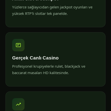
Yüzlerce sağlayıcıdan gelen jackpot oyunları ve
yüksek RTP'li slotlar tek panelde.
Gerçek Canlı Casino
Profesyonel krupiyelerle rulet, blackjack ve
baccarat masaları HD kalitesinde.