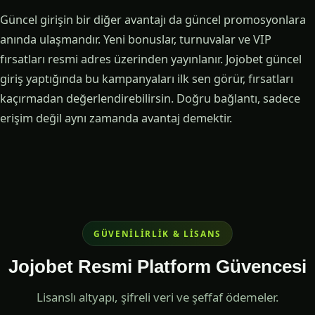
Güncel girişin bir diğer avantajı da güncel promosyonlara
anında ulaşmandır. Yeni bonuslar, turnuvalar ve VIP
fırsatları resmi adres üzerinden yayınlanır. Jojobet güncel
giriş yaptığında bu kampanyaları ilk sen görür, fırsatları
kaçırmadan değerlendirebilirsin. Doğru bağlantı, sadece
erişim değil aynı zamanda avantaj demektir.
GÜVENILIRLIK & LISANS
Jojobet Resmi Platform Güvencesi
Lisanslı altyapı, şifreli veri ve şeffaf ödemeler.