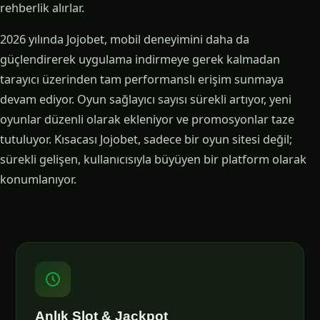
rehberlik alırlar.
2026 yılında Jojobet, mobil deneyimini daha da
güçlendirerek uygulama indirmeye gerek kalmadan
tarayıcı üzerinden tam performanslı erişim sunmaya
devam ediyor. Oyun sağlayıcı sayısı sürekli artıyor, yeni
oyunlar düzenli olarak ekleniyor ve promosyonlar taze
tutuluyor. Kısacası Jojobet, sadece bir oyun sitesi değil;
sürekli gelişen, kullanıcısıyla büyüyen bir platform olarak
konumlanıyor.
Anlık Slot & Jackpot