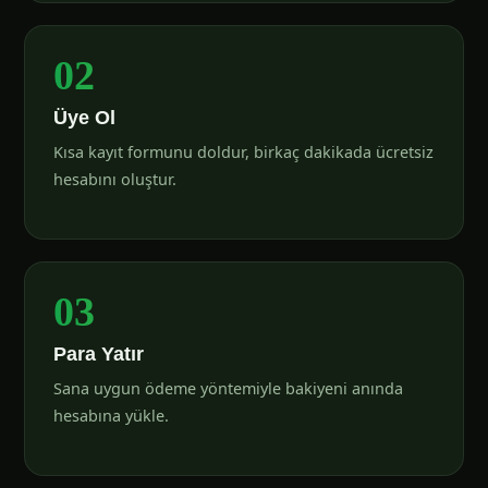
02
Üye Ol
Kısa kayıt formunu doldur, birkaç dakikada ücretsiz
hesabını oluştur.
03
Para Yatır
Sana uygun ödeme yöntemiyle bakiyeni anında
hesabına yükle.