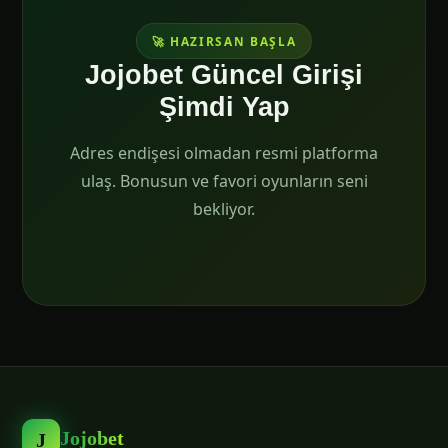
🚀 HAZIRSAN BAŞLA
Jojobet Güncel Girişi
Şimdi Yap
Adres endişesi olmadan resmi platforma
ulaş. Bonusun ve favori oyunların seni
bekliyor.
Jojobet
J