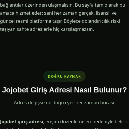
bağlantılar üzerinden ulaşmalısın. Bu sayfa tam olarak bu
amaca hizmet eder: seni her zaman gerçek, lisanslı ve
güncel resmi platforma taşır. Böylece dolandırıcılık riski
taşıyan sahte adreslerle hiç karşılaşmazsın.
DOĞRU KAYNAK
Jojobet Giriş Adresi Nasıl Bulunur?
Adres değişse de doğru yer her zaman burası.
Jojobet giriş adresi
, erişim düzenlemeleri nedeniyle belirli