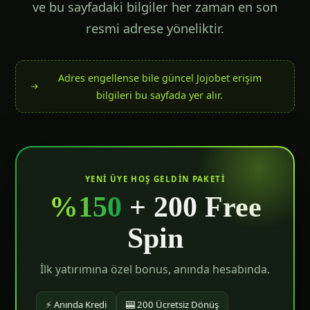
ve bu sayfadaki bilgiler her zaman en son
resmi adrese yöneliktir.
Adres engellense bile güncel Jojobet erişim
bilgileri bu sayfada yer alır.
YENI ÜYE HOŞ GELDIN PAKETI
%150
+ 200 Free
Spin
İlk yatırımına özel bonus, anında hesabında.
⚡ Anında Kredi
🎰 200 Ücretsiz Dönüş