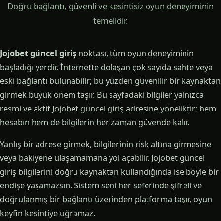
Doğru bağlantı, güvenli ve kesintisiz oyun deneyiminin
temelidir.
Jojobet güncel giriş
noktası, tüm oyun deneyiminin
başladığı yerdir. İnternette dolaşan çok sayıda sahte veya
eski bağlantı bulunabilir; bu yüzden güvenilir bir kaynaktan
girmek büyük önem taşır. Bu sayfadaki bilgiler yalnızca
resmi ve aktif Jojobet güncel giriş adresine yöneliktir; hem
hesabın hem de bilgilerin her zaman güvende kalır.
Yanlış bir adrese girmek, bilgilerinin risk altına girmesine
veya bakiyene ulaşamamana yol açabilir. Jojobet güncel
giriş bilgilerini doğru kaynaktan kullandığında ise böyle bir
endişe yaşamazsın. Sistem seni her seferinde şifreli ve
doğrulanmış bir bağlantı üzerinden platforma taşır, oyun
keyfin kesintiye uğramaz.