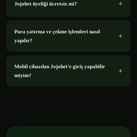
Jojobet üyeliği ücretsiz mi?
Para yatırma ve çekme işlemleri nasıl
yapılır?
Mobil cihazdan Jojobet'e giriş yapabilir
miyim?