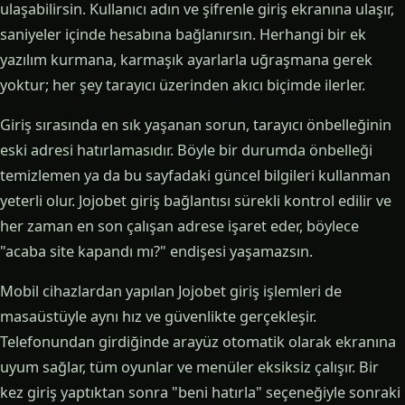
ulaşabilirsin. Kullanıcı adın ve şifrenle giriş ekranına ulaşır,
saniyeler içinde hesabına bağlanırsın. Herhangi bir ek
yazılım kurmana, karmaşık ayarlarla uğraşmana gerek
yoktur; her şey tarayıcı üzerinden akıcı biçimde ilerler.
Giriş sırasında en sık yaşanan sorun, tarayıcı önbelleğinin
eski adresi hatırlamasıdır. Böyle bir durumda önbelleği
temizlemen ya da bu sayfadaki güncel bilgileri kullanman
yeterli olur. Jojobet giriş bağlantısı sürekli kontrol edilir ve
her zaman en son çalışan adrese işaret eder, böylece
"acaba site kapandı mı?" endişesi yaşamazsın.
Mobil cihazlardan yapılan Jojobet giriş işlemleri de
masaüstüyle aynı hız ve güvenlikte gerçekleşir.
Telefonundan girdiğinde arayüz otomatik olarak ekranına
uyum sağlar, tüm oyunlar ve menüler eksiksiz çalışır. Bir
kez giriş yaptıktan sonra "beni hatırla" seçeneğiyle sonraki