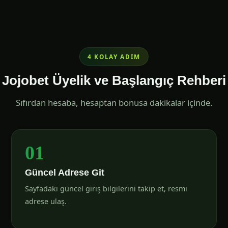
4 KOLAY ADIM
Jojobet Üyelik ve Başlangıç Rehberi
Sıfırdan hesaba, hesaptan bonusa dakikalar içinde.
01
Güncel Adrese Git
Sayfadaki güncel giriş bilgilerini takip et, resmi
adrese ulaş.