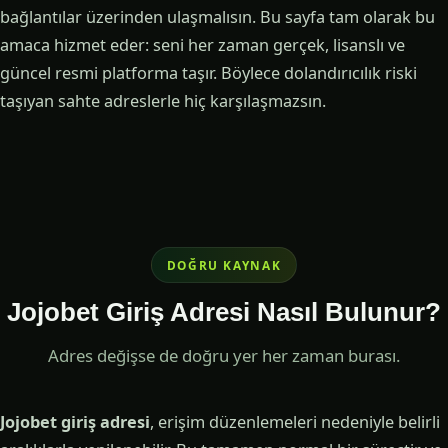
bağlantılar üzerinden ulaşmalısın. Bu sayfa tam olarak bu
amaca hizmet eder: seni her zaman gerçek, lisanslı ve
güncel resmi platforma taşır. Böylece dolandırıcılık riski
taşıyan sahte adreslerle hiç karşılaşmazsın.
DOĞRU KAYNAK
Jojobet Giriş Adresi Nasıl Bulunur?
Adres değişse de doğru yer her zaman burası.
Jojobet giriş adresi
, erişim düzenlemeleri nedeniyle belirli