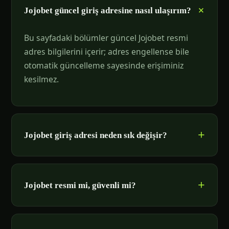
Jojobet güncel giriş adresine nasıl ulaşırım?
Bu sayfadaki bölümler güncel Jojobet resmi
adres bilgilerini içerir; adres engellense bile
otomatik güncelleme sayesinde erişiminiz
kesilmez.
Jojobet giriş adresi neden sık değişir?
Jojobet resmi mi, güvenli mi?