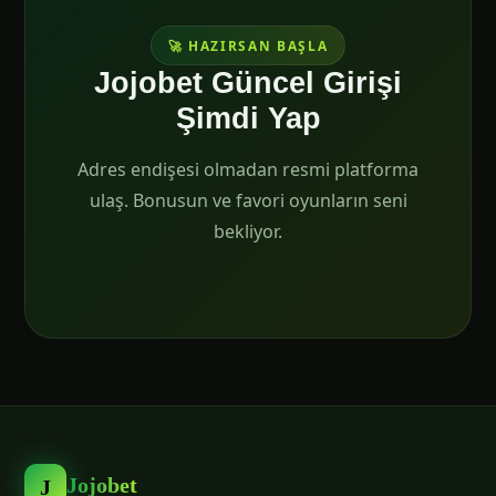
🚀 HAZIRSAN BAŞLA
Jojobet Güncel Girişi
Şimdi Yap
Adres endişesi olmadan resmi platforma
ulaş. Bonusun ve favori oyunların seni
bekliyor.
Jojobet
J