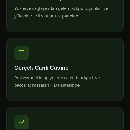
Yüzlerce sağlayıcıdan gelen jackpot oyunları ve
yüksek RTP'li slotlar tek panelde.
Gerçek Canlı Casino
Profesyonel krupiyelerle rulet, blackjack ve
baccarat masaları HD kalitesinde.