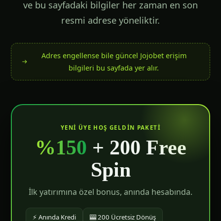
ve bu sayfadaki bilgiler her zaman en son
resmi adrese yöneliktir.
Adres engellense bile güncel Jojobet erişim
bilgileri bu sayfada yer alır.
YENI ÜYE HOŞ GELDIN PAKETI
%150
+ 200 Free
Spin
İlk yatırımına özel bonus, anında hesabında.
⚡ Anında Kredi
🎰 200 Ücretsiz Dönüş