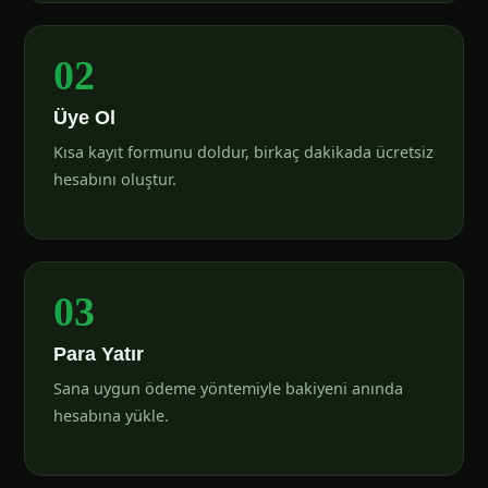
02
Üye Ol
Kısa kayıt formunu doldur, birkaç dakikada ücretsiz
hesabını oluştur.
03
Para Yatır
Sana uygun ödeme yöntemiyle bakiyeni anında
hesabına yükle.