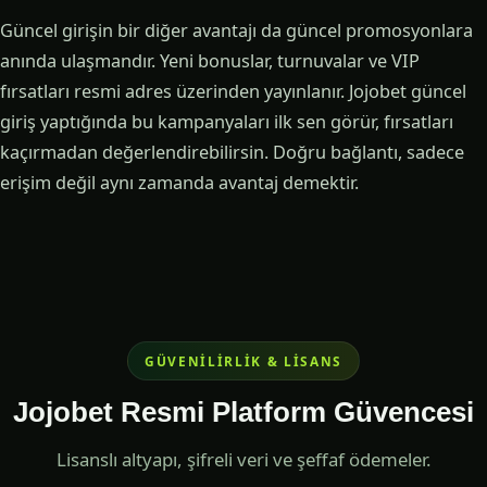
Güncel girişin bir diğer avantajı da güncel promosyonlara
anında ulaşmandır. Yeni bonuslar, turnuvalar ve VIP
fırsatları resmi adres üzerinden yayınlanır. Jojobet güncel
giriş yaptığında bu kampanyaları ilk sen görür, fırsatları
kaçırmadan değerlendirebilirsin. Doğru bağlantı, sadece
erişim değil aynı zamanda avantaj demektir.
GÜVENILIRLIK & LISANS
Jojobet Resmi Platform Güvencesi
Lisanslı altyapı, şifreli veri ve şeffaf ödemeler.