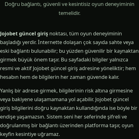
Doğru bağlantı, güvenli ve kesintisiz oyun deneyiminin
temelidir.
Jojobet güncel giriş
noktası, tüm oyun deneyiminin
başladığı yerdir. İnternette dolaşan çok sayıda sahte veya
eski bağlantı bulunabilir; bu yüzden güvenilir bir kaynaktan
girmek büyük önem taşır. Bu sayfadaki bilgiler yalnızca
resmi ve aktif Jojobet güncel giriş adresine yöneliktir; hem
hesabın hem de bilgilerin her zaman güvende kalır.
Yanlış bir adrese girmek, bilgilerinin risk altına girmesine
veya bakiyene ulaşamamana yol açabilir. Jojobet güncel
giriş bilgilerini doğru kaynaktan kullandığında ise böyle bir
endişe yaşamazsın. Sistem seni her seferinde şifreli ve
doğrulanmış bir bağlantı üzerinden platforma taşır, oyun
keyfin kesintiye uğramaz.