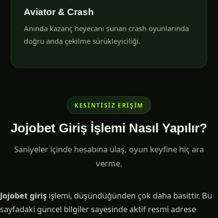
Aviator & Crash
Anında kazanç heyecanı sunan crash oyunlarında
doğru anda çekilme sürükleyiciliği.
KESINTISIZ ERIŞIM
Jojobet Giriş İşlemi Nasıl Yapılır?
Saniyeler içinde hesabına ulaş, oyun keyfine hiç ara
verme.
Jojobet giriş
işlemi, düşündüğünden çok daha basittir. Bu
sayfadaki güncel bilgiler sayesinde aktif resmi adrese