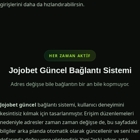
girişlerini daha da hızlandırabilirsin.
HER ZAMAN AKTIF
Jojobet Güncel Bağlantı Sistemi
Adres değişse bile bağlantın bir an bile kopmuyor.
Jojobet güncel
bağlantı sistemi, kullanıcı deneyimini
kesintisiz kılmak için tasarlanmıştır. Erişim düzenlemeleri
nedeniyle adresler zaman zaman değişse de, bu sayfadaki
bilgiler arka planda otomatik olarak güncellenir ve seni her
defasında doğru yere yönlendirir. Yani "eski adres artık