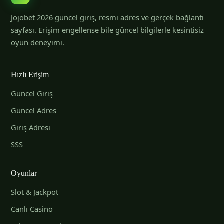
Jojobet 2026 güncel giriş, resmi adres ve gerçek bağlantı
sayfası. Erişim engellense bile güncel bilgilerle kesintisiz
oyun deneyimi.
Hızlı Erişim
Güncel Giriş
Güncel Adres
Giriş Adresi
SSS
Oyunlar
Slot & Jackpot
Canlı Casino