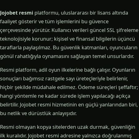
Jojobet resmi
platformu, uluslararası bir lisans altında
faaliyet gösterir ve tüm işlemlerini bu güvence
çerçevesinde yürütür. Kullanıcı verileri güncel SSL şifreleme
teknolojisiyle korunur; kişisel ve finansal bilgilerin üçüncü
taraflarla paylaşılmaz. Bu güvenlik katmanları, oyuncuların
gönül rahatlığıyla oynamasını sağlayan temel unsurlardır.
Resmi platform, adil oyun ilkelerine bağlı çalışır. Oyunların
sonuçları bağımsız rastgele sayı üreteçleriyle belirlenir,
hiçbir şekilde müdahale edilmez. Ödeme süreçleri şeffaftır;
hangi yöntemle ne kadar sürede işlem yapılacağı açıkça
belirtilir. Jojobet resmi hizmetinin en güçlü yanlarından biri,
bu netlik ve dürüstlük anlayışıdır.
Resmi olmayan kopya sitelerden uzak durmak, güvenliğin
ilk kuralıdır. Jojobet resmi adresine yalnızca doğrulanmış