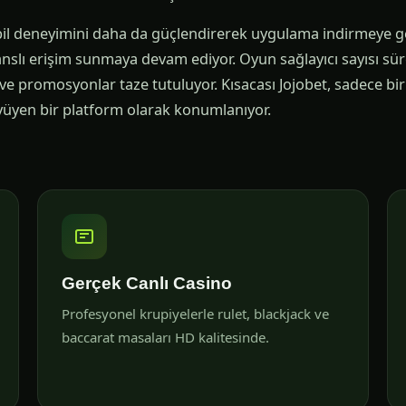
obil deneyimini daha da güçlendirerek uygulama indirmeye g
lı erişim sunmaya devam ediyor. Oyun sağlayıcı sayısı sürek
ve promosyonlar taze tutuluyor. Kısacası Jojobet, sadece bir 
büyüyen bir platform olarak konumlanıyor.
Gerçek Canlı Casino
Profesyonel krupiyelerle rulet, blackjack ve
baccarat masaları HD kalitesinde.