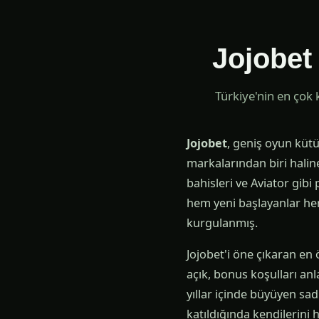
Jojobet
Türkiye'nin en çok
Jojobet
, geniş oyun kütü
markalarından biri halin
bahisleri ve Aviator gib
hem yeni başlayanlar hem
kurgulanmış.
Jojobet'i öne çıkaran en ö
açık, bonus koşulları anl
yıllar içinde büyüyen sad
katıldığında kendilerini 