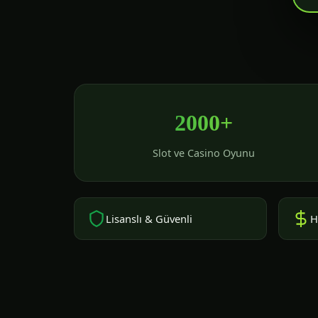
2000+
Slot ve Casino Oyunu
Lisanslı & Güvenli
H