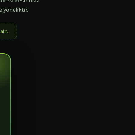
dresi kesintisiz
 yöneliktir.
lır.