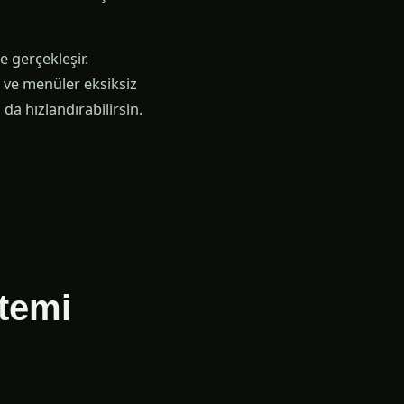
e gerçekleşir.
 ve menüler eksiksiz
 da hızlandırabilirsin.
stemi