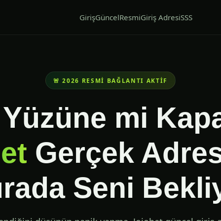
Giriş
Güncel
Resmi
Giriş Adresi
SSS
🚨 2026 RESMI BAĞLANTI AKTIF
 Yüzüne mi Kap
et
Gerçek Adres
rada Seni Bekli