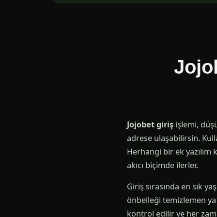
Jojo
Jojobet giriş
işlemi, düş
adrese ulaşabilirsin. Kull
Herhangi bir ek yazılım
akıcı biçimde ilerler.
Giriş sırasında en sık ya
önbelleği temizlemen ya d
kontrol edilir ve her za