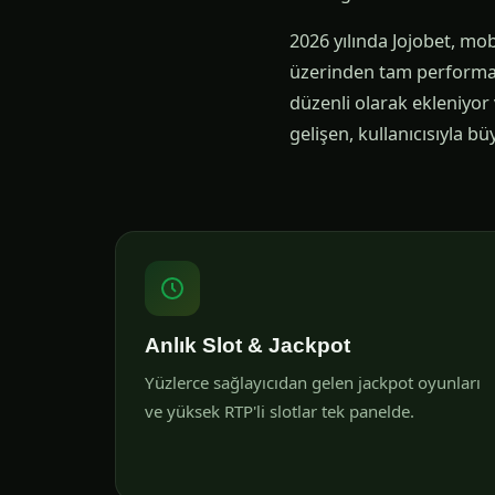
2026 yılında Jojobet, m
üzerinden tam performans
düzenli olarak ekleniyor 
gelişen, kullanıcısıyla 
Anlık Slot & Jackpot
Yüzlerce sağlayıcıdan gelen jackpot oyunları
ve yüksek RTP'li slotlar tek panelde.